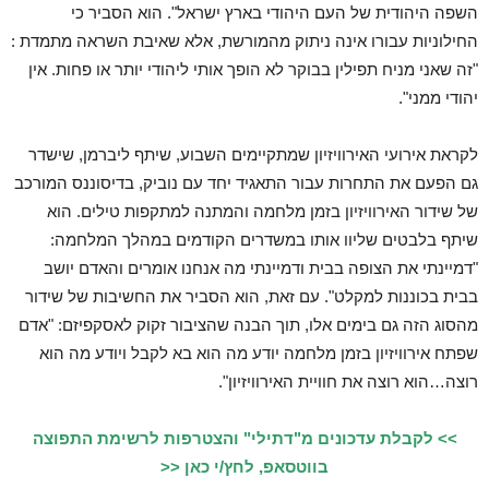
השפה היהודית של העם היהודי בארץ ישראל". הוא הסביר כי
החילוניות עבורו אינה ניתוק מהמורשת, אלא שאיבת השראה מתמדת :
"זה שאני מניח תפילין בבוקר לא הופך אותי ליהודי יותר או פחות. אין
יהודי ממני".
לקראת אירועי האירוויזיון שמתקיימים השבוע, שיתף ליברמן, שישדר
גם הפעם את התחרות עבור התאגיד יחד עם נוביק, בדיסוננס המורכב
של שידור האירוויזיון בזמן מלחמה והמתנה למתקפות טילים. הוא
שיתף בלבטים שליוו אותו במשדרים הקודמים במהלך המלחמה:
"דמיינתי את הצופה בבית ודמיינתי מה אנחנו אומרים והאדם יושב
בבית בכוננות למקלט". עם זאת, הוא הסביר את החשיבות של שידור
מהסוג הזה גם בימים אלו, תוך הבנה שהציבור זקוק לאסקפיזם: "אדם
שפתח אירוויזיון בזמן מלחמה יודע מה הוא בא לקבל ויודע מה הוא
רוצה…הוא רוצה את חוויית האירוויזיון".
>> לקבלת עדכונים מ"דתילי" והצטרפות לרשימת התפוצה
בווטסאפ, לחץ/י כאן <<