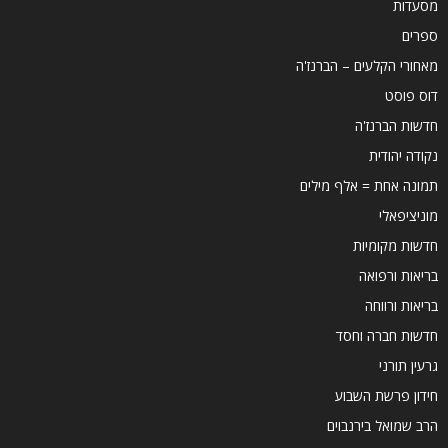
מסעדות
ספרים
מאחורי הקלעים – הברנז'ה
דוס פוסט
חדשות הברנז'ה
נקודה יהודית
תמונה אחת = אלף מילים
מוניציפאלי
חדשות מקומיות
בריאות ורפואה
בריאות ורווחה
חדשות חברה וחסד
גרעין תורני
חידון פרשת השבוע
הרב שמואל בירנבוים