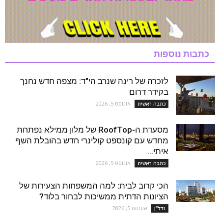
כתבות נוספות
לזכרה של רינה שנרב הי"ד: מצפה חדש נחנך
בקידר דרום
אוגוסט 5, 2026
כתבה ראשית
מסעדת ה-RoofTop של מלון ממילא נפתחת
מחדש עם קונספט קולינרי חדש בהובלת השף
איתי...
אוגוסט 5, 2026
כתבה ראשית
הכי קרוב לבית: למה המשפחות הצעירות של
הציונות הדתית ממשיכות לבחור בלוד?
אוגוסט 5, 2026
נדל''ן