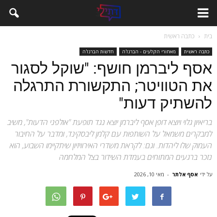
בית
כתבה ראשית
כתבה ראשית
מאחורי הקלעים - הברנז'ה
חדשות הברנז'ה
אסף ליברמן חושף: "שוקל לסגור
את הטוויטר; התקשורת התרגלה
להשתיק דעות"
בריאיון גלוי ויוצא דופן אסף ליברמן יוצא נגד תופעת "אולפני הדעות", משיב
למבקרים משמאל על השותפות עם קלמן ליבסקינד, ומדבר על החיבור
העמוק שלו ליהדות. וגם: לקראת משדרי האירוויזיון שיתקיימו השבוע, הוא
נזכר ברגעים המתוחים בעמדת השידור בצל המלחמה
על ידי
אסף אלתר
-
מאי 10, 2026