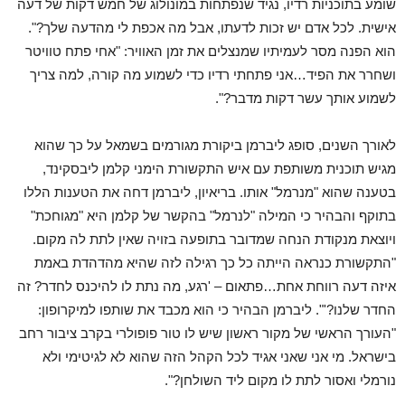
שומע בתוכניות רדיו, נגיד שנפתחות במונולוג של חמש דקות של דעה
אישית. לכל אדם יש זכות לדעתו, אבל מה אכפת לי מהדעה שלך?".
הוא הפנה מסר לעמיתיו שמנצלים את זמן האוויר: "אחי פתח טוויטר
ושחרר את הפיד…אני פתחתי רדיו כדי לשמוע מה קורה, למה צריך
לשמוע אותך עשר דקות מדבר?".
לאורך השנים, סופג ליברמן ביקורת מגורמים בשמאל על כך שהוא
מגיש תוכנית משותפת עם איש התקשורת הימני קלמן ליבסקינד,
בטענה שהוא "מנרמל" אותו. בריאיון, ליברמן דחה את הטענות הללו
בתוקף והבהיר כי המילה "לנרמל" בהקשר של קלמן היא "מגוחכת"
ויוצאת מנקודת הנחה שמדובר בתופעה בזויה שאין לתת לה מקום.
"התקשורת כנראה הייתה כל כך רגילה לזה שהיא מהדהדת באמת
איזה דעה רווחת אחת…פתאום – 'רגע, מה נתת לו להיכנס לחדר? זה
החדר שלנו?'". ליברמן הבהיר כי הוא מכבד את שותפו למיקרופון:
"העורך הראשי של מקור ראשון שיש לו טור פופולרי בקרב ציבור רחב
בישראל. מי אני שאני אגיד לכל הקהל הזה שהוא לא לגיטימי ולא
נורמלי ואסור לתת לו מקום ליד השולחן?".