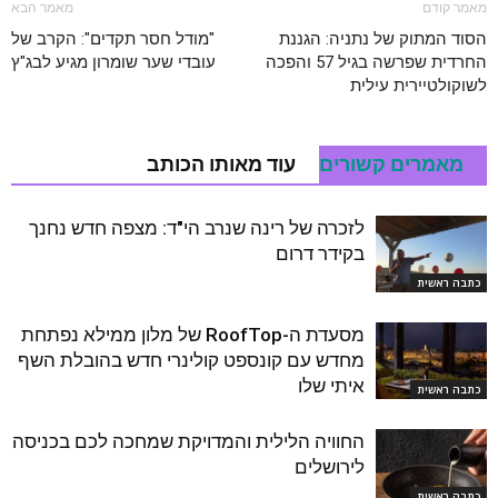
מאמר קודם
מאמר הבא
הסוד המתוק של נתניה: הגננת
"מודל חסר תקדים": הקרב של
החרדית שפרשה בגיל 57 והפכה
עובדי שער שומרון מגיע לבג"ץ
לשוקולטיירית עילית
מאמרים קשורים
עוד מאותו הכותב
לזכרה של רינה שנרב הי"ד: מצפה חדש נחנך
בקידר דרום
כתבה ראשית
מסעדת ה-RoofTop של מלון ממילא נפתחת
מחדש עם קונספט קולינרי חדש בהובלת השף
איתי שלו
כתבה ראשית
החוויה הלילית והמדויקת שמחכה לכם בכניסה
לירושלים
כתבה ראשית