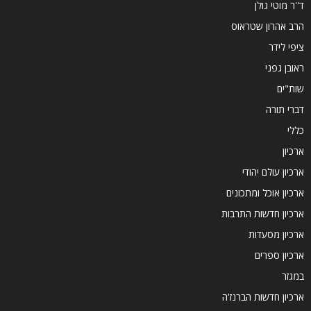
ד''ר מוטי גולן
הרב אהרון שטראוס
ציפי לידר
ראובן גפני
שות"ים
דברי תורה
כללי
ארכיון
ארכיון עולם יהודי
ארכיון אוכל ומתכונים
ארכיון חדשות התרבות
ארכיון מסעדות
ארכיון ספרים
במגזר
ארכיון חדשות הברנז'ה