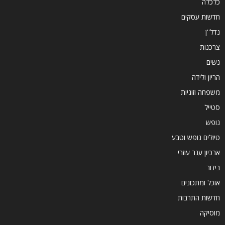
כלכלה
חדשות עסקים
נדל''ן
צרכנות
נשים
הריון ולידה
משפחה וזוגיות
סטייל
נופש
טיולים נופש וטבע
ארכיון ענר עוזרי
בידור
אוכל ומתכונים
חדשות התרבות
מוסיקה