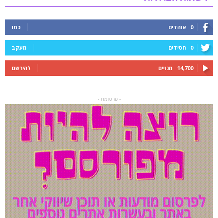
0
אוהדים
כמו
0
חסידים
מעקב
14,700
מנויים
להירשם
- פרסומת -