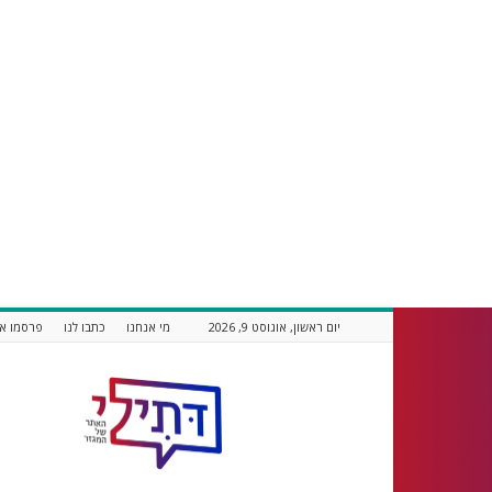
יום ראשון, אוגוסט 9, 2026
מי אנחנו
כתבו לנו
פרסמו אצ
דתילי
אתר
חדשות