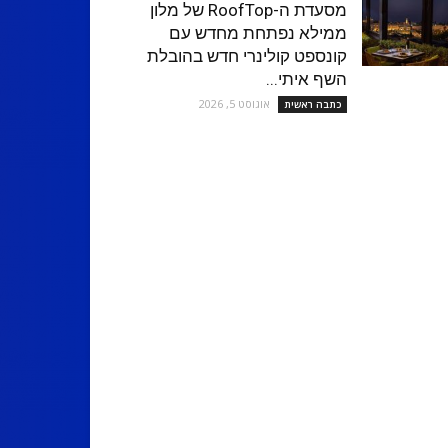
מסעדת ה-RoofTop של מלון
ממילא נפתחת מחדש עם
קונספט קולינרי חדש בהובלת
השף איתי...
אוגוסט 5, 2026
כתבה ראשית