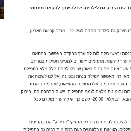
 התו הירוק גם לילדים- יש להיערך להקמת מתחמי
בעקבות החלטת קבינט הקורונה אמש להרחבת התו הירוק גם לילדים מתחת לגיל 12 – מצ"ב קריאת הארגון
הכנסת וראשי הקהילות להיערך בהקדם האפשרי בהתאם
ערך להקמת מתחמים ייעודיים למנייני תפילות במרחב
הפתוח שיאפשרו שותפות גם לילדים מתחת לגיל 12 אשר אינם מחוסנים באופן שיוכלו לקחת חלק מלא בתפילת
 מאוורר ומאפשר תפילה בנחת ובכוונה. אל לנו לשכוח את
ו. הצבת מתחמים אלו מחויבת המציאות, זאת מתוך הנחה
רות ובזמינות מלאה לזמני התפילות. יישום הרחבת התו הירוק
ביחס לילדים תיכנס לתוקף באופן רשמי ביום שישי הבא, י"ב אלול, 20.08- לשם כך יש להיערך מוקדם ככל
ו להיכנס לבית הכנסת רק מחזיקי "תו ירוק"- גם במניינים
ים יותר בהם לוקחים חלק פחות מ-100 מתפללים. מציאות זו רלוונטית כעת במקומות רבים גם בתפילות