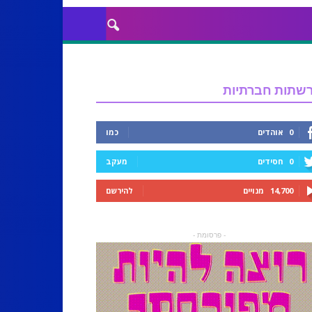
שתות חברתיות
0
אוהדים
כמו
0
חסידים
מעקב
14,700
מנויים
להירשם
- פרסומת -