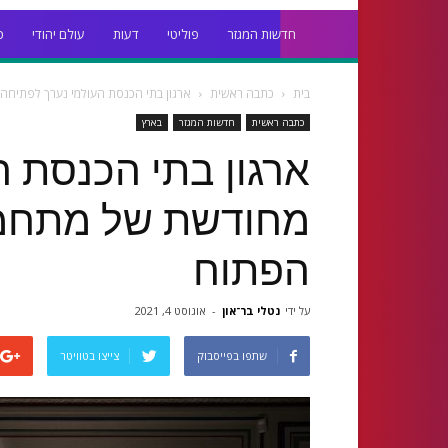
חדשות המגזר
פוליטי
דעות
עולם יהודי
כ
בית
כתבה ראשית
ארגון בתי הכנסת העולמי נערך לפתיח
כתבה ראשית
חדשות המגזר
בארץ
ארגון בתי הכנסת ה
מחודשת של מתחמ
הפתוח
על ידי
נטלי בר־און
-
אוגוסט 4, 2021
שתפו בפייסבוק
צייצו בטוויטר