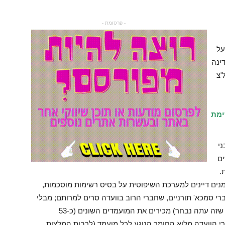
- פרסומת -
על
ינה
"צ
ימת
ני
ים
.
כת עורכי הדין "בישראל, שנת 2007, מתמנים דיינים למערכת השיפוטית על בסיס רשימות מוסכמות,
ברי סמכא' תורניים, שחברי הרוב בוועדה סרים למרותם; מבלי
שכל חברי הוועדה (ובראשם שר המשפטים החדש, שזה עתה נבחר) מכירים את המועמדים השונים (כ-53
י הוועדה מלוא החומר הנוגע לכל מועמד (לרבות המלצות