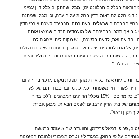
ראות הכללים הרלוונטיים); מבלי שהתקיים כלל דיון ענייני
גוד מוחלט להוראות הדין החלות על הועדה, וכן מבלי שניתנה
 בחיי החברה הישראלית. בעתירתה, הבהירה לשכת עורכי הדין
ציגיה אף תמכו בבחירתם של מועמדים חרדים שמצאו אותם
 יחד עם זאת, לדעת הלשכה, "יש מקום ליתן ייצוג הולם
ים, על מנת להבטיח ייצוג הולם למגוון הדעות והשקפות העולם
רבני, הרגישות הרבה של הסוגיות המתבררות בין כתליו, והיות
בור החילוני".
בררות סוגיות אשר כל אחת מהן תופסת מקום מרכזי בחיי היום
 חייו ולאורח חיי משפחתו. כמו כן, מדובר בבחירתם של לא
פחות מ-15 דיינים חדשים, מתוך כ-100 דיינים הסה"כ, כלומר בכ – 15% מכלל הדיינים המכהנים, ו"לכן ברור
ם של בתי הדין הרבניים לשנים הבאות, ומכאן גוברת
תקין וראוי".
ים, פרופ' דניאל פרידמן, והוועדה שהוא עומד בראשה
ותיהם על פי החוק, בניגוד לאינטרס הציבורי ולחובת הנאמנות