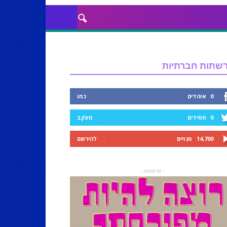
שתות חברתיות
0
אוהדים
כמו
0
חסידים
מעקב
14,700
מנויים
להירשם
- פרסומת -