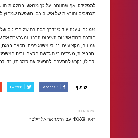
לתפקידם, אף שהוזהרו על כך מראש. החלטות הוועדה
תכתיבים והוראות של אישים רבי השפעה שמחוץ לו
'אמונה' טענה עוד כי "דרך הבחירה של הדיינים של
חותרת תחת אושיות השיפוט הרבני ומערערת את עצם
אמינים, מקצועיים ונטולי משוא פנים. הפעם הזאת, כ
והבהילות, מעידים כי הוגדשה הסאה, ובית המשפט
יקר לו, נקרא להתערב ולהפעיל את סמכותו, כדי למ
שיתוף
Twitter
Facebook
מאמר קודם
ראיון 4X6X8 עם הזמר אריאל זילבר