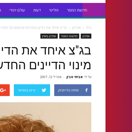
חדשות המגזר
פוליטי
דעות
עולם יהודי
כ
בית
ארכיון
בג"צ איחד את הדיון בעתירות שהוגשו נגד מינוי 
ארכיון
חדשות המגזר
ארכיון בארץ
בג"צ איחד את הדיו
מינוי הדיינים החד
על ידי
אביחי טבק
-
אפריל 12, 2007
שתפו בפייסבוק
צייצו בטוויטר