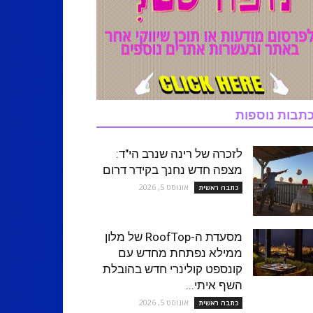
תבות נוספות
לזכרה של רינה שנרב הי"ד:
מצפה חדש נחנך בקידר דרום
אוגוסט 5, 2026
כתבה ראשית
מסעדת ה-RoofTop של מלון
ממילא נפתחת מחדש עם
קונספט קולינרי חדש בהובלת
השף איתי...
אוגוסט 5, 2026
כתבה ראשית