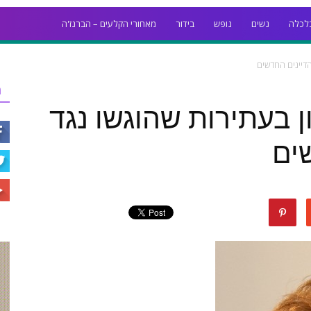
לכלה
נשים
נופש
בידור
מאחורי הקלעים – הברנז'ה
הדיינים החדשים
ר
ן בעתירות שהוגשו נגד
שים