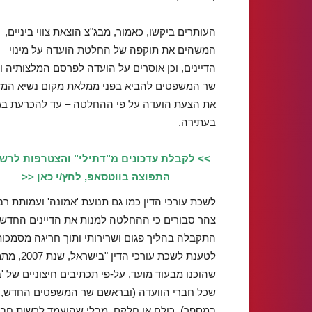
העותרים ביקשו, כאמור, מבג"צ הוצאת צווי ביניים,
המשהים את תוקפה של החלטת הועדה על מינוי
הדיינים, וכן אוסרים על הועדה לפרסם המלצותיה ו
שר המשפטים להביא בפני ממלאת מקום נשיא המד
את הצעת הועדה על פי ההחלטה – עד להכרעת בג
בעתירה.
>> לקבלת עדכונים מ"דתילי" והצטרפות לרש
התפוצה בווטסאפ, לחץ/י כאן <<
לשכת עורכי הדין כמו גם תנועת 'אמונה' ועמותת רב
צהר סבורים כי ההחלטה למנות את הדיינים החדש
התקבלה בהליך פגום ושרירותי ותוך חריגה מסמכות
לטענת לש
שהוכנו מבעוד מועד, על-פי תכתיבים חיצוניים של '
במספר), כולם או חלקם, מבלי שהועמד לרשות חבר