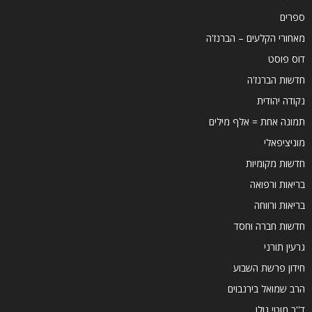
ספרים
מאחורי הקלעים – הברנז'ה
דוס פוסט
חדשות הברנז'ה
נקודה יהודית
תמונה אחת = אלף מילים
מוניציפאלי
חדשות מקומיות
בריאות ורפואה
בריאות ורווחה
חדשות חברה וחסד
גרעין תורני
חידון פרשת השבוע
הרב שמואל בירנבוים
ד''ר מוטי גולן