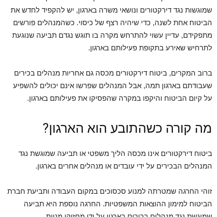
שמוגשות נגד דירקטורים ונושאי משרה בארגון, יש להקפיד לחדש את
הביטוח אחת לשנה, כדי שיהיה רצף של כיסוי. כשהמנהלים פורשים
מתפקידם, עדיין עשוי להתרחש מקרה בו תוגש נגדם תביעה שנוגעת
לתרחיש שאירע בתקופת פעילותם בארגון.
ברוב המקרים, ביטוח דירקטורים מכסה גם אחריות מנהלים בכירים
שעבודתם בארגון תמה, אבל המנהלים שפרשו אינם יכולים להשפיע
על קיום הביטוח והיקפו במקרה שהפסיקו את פעילותם בארגון.
מה קורה כשהתובע הוא הארגון?
ביטוח דירקטורים אינו מכסה הליך משפטי או תביעה שמוגשת נגד
המנהלים הבכירים על ידי עובדים או מנהלים אחרים בארגון.
זוהי החרגה שמטרתה למנוע סכסוכים במקום העבודה ותביעת חברת
הביטוח למימון ההוצאות המשפטיות. החרגה נוספת היא תביעה
שמוגשת נגד מנהלים בכירים בארגון על ידי מחזיקי מניות.