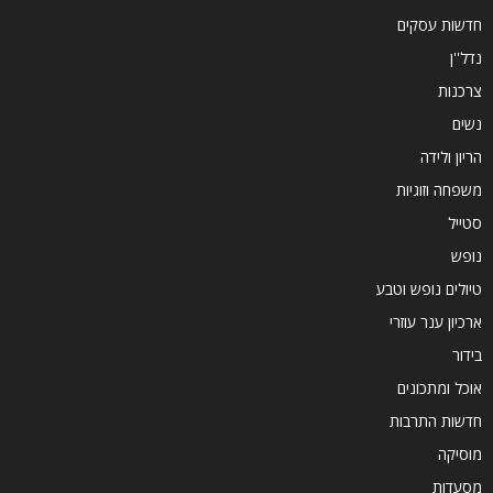
חדשות עסקים
נדל''ן
צרכנות
נשים
הריון ולידה
משפחה וזוגיות
סטייל
נופש
טיולים נופש וטבע
ארכיון ענר עוזרי
בידור
אוכל ומתכונים
חדשות התרבות
מוסיקה
מסעדות