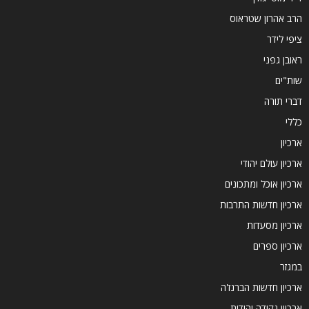
הרב אהרון שטראוס
ציפי לידר
ראובן גפני
שות"ים
דברי תורה
כללי
ארכיון
ארכיון עולם יהודי
ארכיון אוכל ומתכונים
ארכיון חדשות התרבות
ארכיון מסעדות
ארכיון ספרים
במגזר
ארכיון חדשות הברנז'ה
ארכיון נקודה יהודית