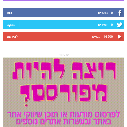
0
אוהדים
כמו
0
חסידים
מעקב
14,700
מנויים
להירשם
- פרסומת -