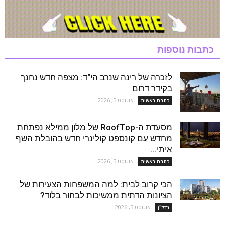
כתבות נוספות
לזכרה של רינה שנרב הי"ד: מצפה חדש נחנך
בקידר דרום
אוגוסט 5, 2026
כתבה ראשית
מסעדת ה-RoofTop של מלון ממילא נפתחת
מחדש עם קונספט קולינרי חדש בהובלת השף
איתי...
אוגוסט 5, 2026
כתבה ראשית
הכי קרוב לבית: למה המשפחות הצעירות של
הציונות הדתית ממשיכות לבחור בלוד?
אוגוסט 5, 2026
נדל''ן