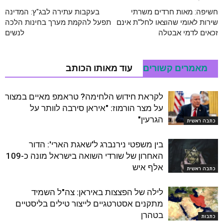
חשיפה: מאות חרדים משרתי
בעקבות עתירה לבג"ץ: המדינה
שירות לאומי שהוצאו לחל"ת אינם
תפעל להקמת מערך בחינות הלכה
זכאים לדמי אבטלה
לנשים
מאמרים קשורים
עוד מאותו הכותב
לקראת חידוש הלחימה? טראמפ מאיים במצור
על מצר הורמוז: "איראן סירבה לוותר על
הגרעין"
כתבה ראשית
בין משפטי נירנברג ל'שאגת הארי': הדור
האחרון של שורדי השואה בישראל מונה כ-109
אלף איש
כתבה ראשית
לילה של הפצצות באיראן: צה"ל השמיד
מתקנים אסטרטגיים לייצור טילים בליסטיים
בטהרן
כתבות