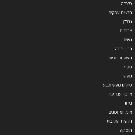
כלכלה
חדשות עסקים
נדל''ן
צרכנות
נשים
הריון ולידה
משפחה וזוגיות
סטייל
נופש
טיולים נופש וטבע
ארכיון ענר עוזרי
בידור
אוכל ומתכונים
חדשות התרבות
מוסיקה