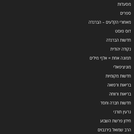
מסעדות
ספרים
מאחורי הקלעים – הברנז'ה
דוס פוסט
חדשות הברנז'ה
נקודה יהודית
תמונה אחת = אלף מילים
מוניציפאלי
חדשות מקומיות
בריאות ורפואה
בריאות ורווחה
חדשות חברה וחסד
גרעין תורני
חידון פרשת השבוע
הרב שמואל בירנבוים