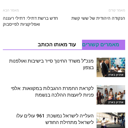
מאמר קודם
מאמר הבא
הנקודה היהודית של ששי קשת
חדש ברשת דתילי: דתילי רעננה
ואפליקציות לפייסבוק
מאמרים קשורים
עוד מאותו הכותב
מנכ"ל משרד החינוך סייר בישיבות ואולפנות
בצפון
ארכיון בארץ
לקראת החמרת ההגבלות במקוואות: אלפי
פניות ליועצות ההלכה בנשמת
ארכיון בארץ
העלייה לישראל נמשכת: 961 עולים עלו
לישראל מתחילת החודש