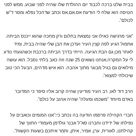
בבית שלט ברכה לכבוד יום ההולדת שלו שהיה לפני שבוע. ממש לפני
הטיסה הוא שלח לי הודעת אס.אם.אס וכתב שדהכל נפלא ומסר ד"ש
לכולם".
"אני מרגישה כאילו אני נמצאת בחלום ורק מחכה שהוא ייכנס הביתה.
אתמול הגיע לפה קצין העיר ועדכן את הבן שלי שהיה בבית, ומיד
לאחר מכן גם הבת הגיעה. הייתי בדרך הביתה ברכבת וכשהגעתי נודע
לי על המקרה.אנחנו נשואים 25 שנה וזה כאב בלתי נסבל. הוא עושה
מילואים גם בגיל מבוגר מתוך אהבה. הוא איש מדהים, הבעל הכי טוב
שיכולתי למצוא".
הרב דוד לאו, רב העיר מודיעין שהיה קרוב אליו סיפר כי המדובר
באדם מיוחד "משכמו ומעלה" שהיה אהוב על כולם".
חברי הקהילה פרסמו הודעה בה נכתב כי:"אנו המומים וכואבים על
נפילתו של ידידנו וחברנו סא"ל אבנר גולדמן מעמודי התווך של
קהילתנו, לאורית, ערן, אמיר, איתן, ותמר איתכם בשעות הקשות".