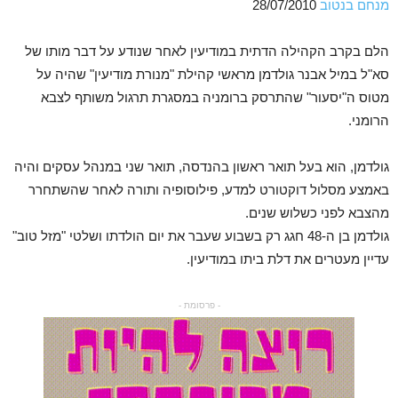
מנחם בנטוב
28/07/2010
הלם בקרב הקהילה הדתית במודיעין לאחר שנודע על דבר מותו של
סא"ל במיל אבנר גולדמן מראשי קהילת "מנורת מודיעין" שהיה על
מטוס ה"יסעור" שהתרסק ברומניה במסגרת תרגול משותף לצבא
הרומני.
גולדמן, הוא בעל תואר ראשון בהנדסה, תואר שני במנהל עסקים והיה
באמצע מסלול דוקטורט למדע, פילוסופיה ותורה לאחר שהשתחרר
מהצבא לפני כשלוש שנים.
גולדמן בן ה-48 חגג רק בשבוע שעבר את יום הולדתו ושלטי "מזל טוב"
עדיין מעטרים את דלת ביתו במודיעין.
- פרסומת -