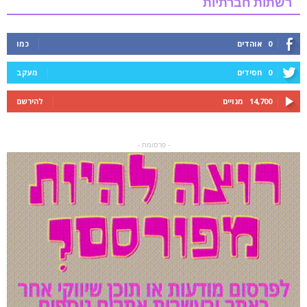
רשתות חברתיות
0
אוהדים
כמו
0
חסידים
מעקב
14,700
מנויים
להירשם
- פרסומת -