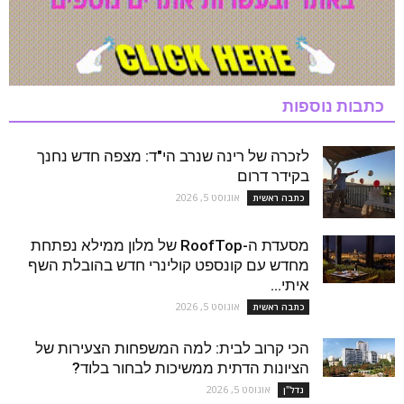
כתבות נוספות
לזכרה של רינה שנרב הי"ד: מצפה חדש נחנך
בקידר דרום
אוגוסט 5, 2026
כתבה ראשית
מסעדת ה-RoofTop של מלון ממילא נפתחת
מחדש עם קונספט קולינרי חדש בהובלת השף
איתי...
אוגוסט 5, 2026
כתבה ראשית
הכי קרוב לבית: למה המשפחות הצעירות של
הציונות הדתית ממשיכות לבחור בלוד?
אוגוסט 5, 2026
נדל''ן