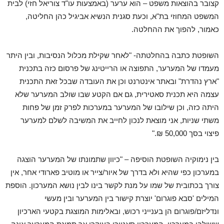
קצובר בהוצאות משפט – הוא ערער (באמצעות עו"ד צוריאל חזי) לבית
המשפט המחוזי בת"א, וכעת סגנית הנשיא אביגיל כהן החליטה,
כאמור, להפוך את ההחלטה.
השופטת כתבה בהחלטתה- "לאחר שקילת מכלול הנסיבות, ובין היתר
מעמדו של המערער, התפוצה או הרייטינג של פרסום כזה בתכנית
"ארץ נהדרת" ובאתר אינטרנט וכן את העובדה שבכל זאת התכנית
עצמה היא תכנית סאטירית, גם אם הקטע שבו שולב המערער שלא
היתה כזה, וכן שילובו של המערער במערכות לפרק זמן של פחות
משתי שניות, אני מוצאת לנכון לחייב את המשיבה לשלם למערער
פיצוי בסך 50,000 ₪."
בין נימוקיה השופטת הוסיפה – "כיוון שתמונתו של המערער הוצגה
במערכון כפי שהיא ולא בדרך של איור/צייר או מוטיב פארודי אחר, אין
צורך בכתובית של שמו על מנת לקשר בינו לבין נושא המערכון. הוספת
המילים 'סבא פוגרום' יוצרת קישור בין המערער ובין מעשי
ונדליזם/פוגרום הן בענייני רכוש, ובאלימות המוצגת בקטעי הארכיון