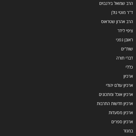
הרב שמואל בירנבוים
ד''ר מוטי גולן
הרב אהרון שטראוס
ציפי לידר
ראובן גפני
שות"ים
דברי תורה
כללי
ארכיון
ארכיון עולם יהודי
ארכיון אוכל ומתכונים
ארכיון חדשות התרבות
ארכיון מסעדות
ארכיון ספרים
במגזר