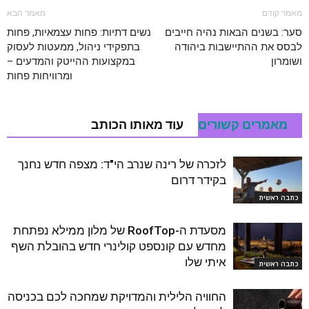
מאמר קודם
מאמר הבא
סער: בשנים הבאות נהיה חייבים
נשים דתיות: פחות עצמאיות, פחות
לבסס את ההתיישבות ביהודה
בתפקידי ניהול, ממעטות לעסוק
ושומרון
במקצועות ההייטק והמדעים –
ומרוויחות פחות
מאמרים קשורים
עוד מאותו הכותב
לזכרה של רינה שנרב הי"ד: מצפה חדש נחנך
בקידר דרום
כתבה ראשית
מסעדת ה-RoofTop של מלון ממילא נפתחת
מחדש עם קונספט קולינרי חדש בהובלת השף
איתי שלו
כתבה ראשית
החוויה הלילית והמדויקת שמחכה לכם בכניסה