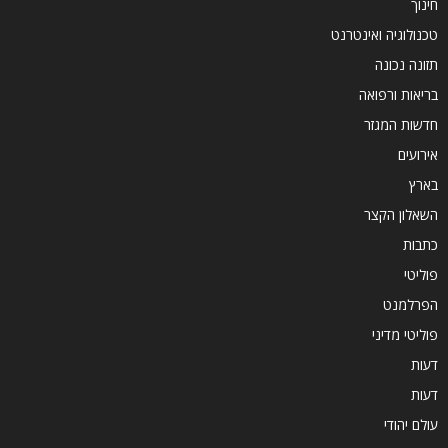
חינוך
טכנולוגיה ואינטרנט
תזונה נכונה
בריאות ורפואה
חדשות המגזר
אירועים
בארץ
השאלון הקצר
כתבות
פוליטי
הפרלמנט
פוליטי מדיני
דעות
דעות
עולם יהודי