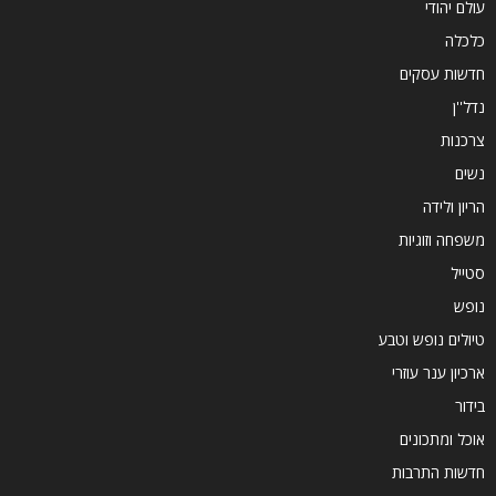
עולם יהודי
כלכלה
חדשות עסקים
נדל''ן
צרכנות
נשים
הריון ולידה
משפחה וזוגיות
סטייל
נופש
טיולים נופש וטבע
ארכיון ענר עוזרי
בידור
אוכל ומתכונים
חדשות התרבות