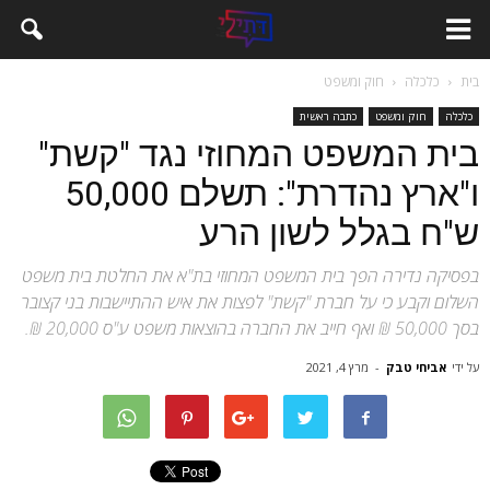
בית
כלכלה
חוק ומשפט
כלכלה
חוק ומשפט
כתבה ראשית
בית המשפט המחוזי נגד "קשת"
ו"ארץ נהדרת": תשלם 50,000
ש"ח בגלל לשון הרע
בפסיקה נדירה הפך בית המשפט המחוזי בת"א את החלטת בית משפט
השלום וקבע כי על חברת "קשת" לפצות את איש ההתיישבות בני קצובר
בסך 50,000 ₪ ואף חייב את החברה בהוצאות משפט ע"ס 20,000 ₪.
על ידי
אביחי טבק
-
מרץ 4, 2021