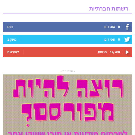
רשתות חברתיות
0
אוהדים
כמו
0
חסידים
מעקב
14,700
מנויים
להירשם
- פרסומת -