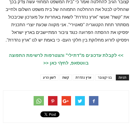
קצובר הגיב להחלטה ואמר כי "בית המשפט המחוזי עשה צדק בכך
שהחליט לבטל את ההחלטה התמוהה של בית משפט השלום ולחייב
את "קשת" ואנשי "ארץ נהדרת" לשאת באחריות על מערכון שכיבכול
מסתתר תחת הקטוגריה "סאטירי". אני מקווה שכעת יוצרי התכנית
יפסיקו את ההסתה הפרועה כנגד ציבור המתיישבים בארץ ישראל
ויפסיקו לזרוע מחלוקת בין חלקי העם- כי באמת יש לנו "ארץ נהדרת".
>> לקבלת עדכונים מ"דתילי" והצטרפות לרשימת התפוצה
בווטסאפ, לחץ/י כאן <<
תגיות
בני קצובר
ארץ נהדרת
קשת
לשון הרע