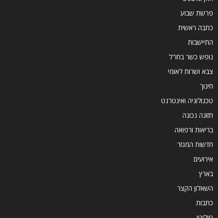
פרשת שבוע
כתבה ראשית
התיישבות
נופש כשר בחו"ל
צבא ושרות לאומי
חינוך
טכנולוגיה ואינטרנט
תזונה נכונה
בריאות ורפואה
חדשות המגזר
אירועים
בארץ
השאלון הקצר
כתבות
פוליטי