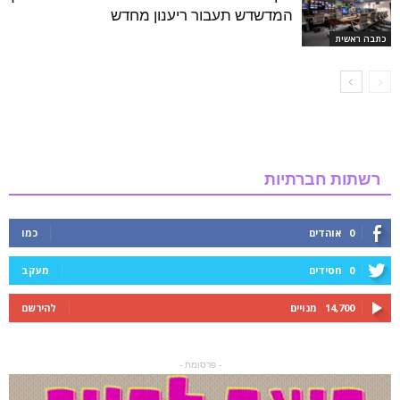
המדשדש תעבור ריענון מחדש
כתבה ראשית
רשתות חברתיות
0
אוהדים
כמו
0
חסידים
מעקב
14,700
מנויים
להירשם
- פרסומת -