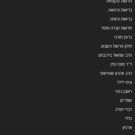
חדשות מקומיות
בריאות ורפואה
בריאות ורווחה
חדשות חברה וחסד
גרעין תורני
חידון פרשת השבוע
הרב שמואל בירנבוים
ד''ר מוטי גולן
הרב אהרון שטראוס
ציפי לידר
ראובן גפני
שות"ים
דברי תורה
כללי
ארכיון