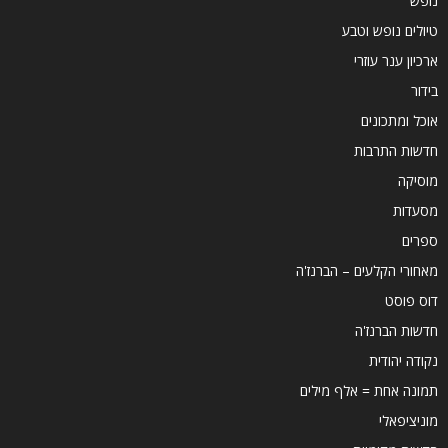
נופש
טיולים נופש וטבע
ארכיון ענר עוזרי
בידור
אוכל ומתכונים
חדשות התרבות
מוסיקה
מסעדות
ספרים
מאחורי הקלעים – הברנז'ה
דוס פוסט
חדשות הברנז'ה
נקודה יהודית
תמונה אחת = אלף מילים
מוניציפאלי