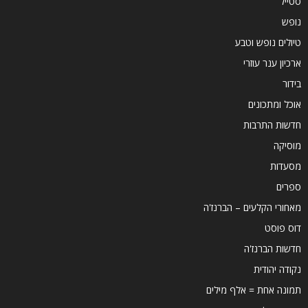
סטייל
נופש
טיולים נופש וטבע
ארכיון ענר עוזרי
בידור
אוכל ומתכונים
חדשות התרבות
מוסיקה
מסעדות
ספרים
מאחורי הקלעים – הברנז'ה
דוס פוסט
חדשות הברנז'ה
נקודה יהודית
תמונה אחת = אלף מילים