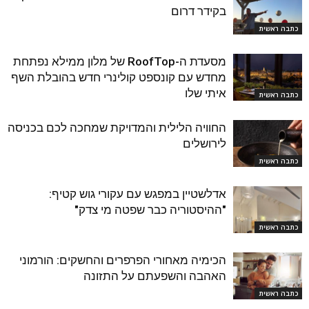
בקידר דרום
כתבה ראשית
מסעדת ה-RoofTop של מלון ממילא נפתחת
מחדש עם קונספט קולינרי חדש בהובלת השף
איתי שלו
כתבה ראשית
החוויה הלילית והמדויקת שמחכה לכם בכניסה
לירושלים
כתבה ראשית
אדלשטיין במפגש עם עקורי גוש קטיף:
"ההיסטוריה כבר שפטה מי צדק"
כתבה ראשית
הכימיה מאחורי הפרפרים והחשקים: הורמוני
האהבה והשפעתם על התזונה
כתבה ראשית