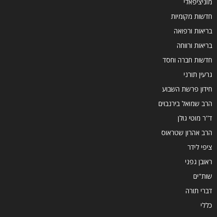
מוניציפאלי
חדשות מקומיות
בריאות ורפואה
בריאות ורווחה
חדשות חברה וחסד
גרעין תורני
חידון פרשת השבוע
הרב שמואל בירנבוים
ד''ר מוטי גולן
הרב אהרון שטראוס
ציפי לידר
ראובן גפני
שות"ים
דברי תורה
כללי