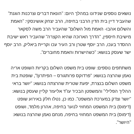
נושאים נוספים שנידונו במהלך היום: "הונאת דברים וצרכנות הוגנת"
שהעביר דיין בית הדין הרבני בחיפה, הרב יצחק אושינסקי: "האמת
והשלום אהבו- האמת מול השלום" שהעביר הרב משה לסקאר
מישיבת חיספין, "הדרך הארוכה שהיא הקצרה" שהעביר ראש ישיבת
ההסדר בעכו, הרב יוסף שטרן ורב העיר עכו וקריית ביאליק, הרב יוסף
ישר שעסק בנושא: "כשהישרות והאמת מחוברים".
משתתפים נוספים: שופט בית משפט השלום בקריות השופט אריה
נאמן שהרצה בנושא: "פרדוקס פרותגורס – הפיתרון!", שופטת בית
משפט השלום בנצרת, יפעת שטרית שהרצתה בנושא: "יושר בראי
ההליך הפלילי" והמשפטן הבכיר עו"ד אליעזר קליין שעסק בנושא:
"יושר וצדק במערכת המשפט". כמו כן, נטלו חלק באירוע שופט
(דימוס) בית המשפט המחוזי לנוער בחיפה, אהרון מלמד, ושופט
(דימוס) בית המשפט המחוזי בחיפה, מנחם נאמן שהרצה בנושא:
"היושר".