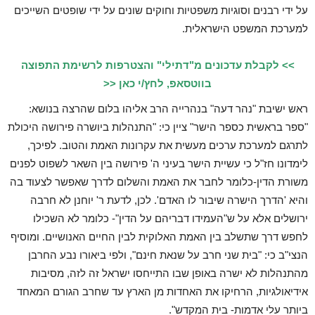
על ידי רבנים וסוגיות משפטיות וחוקים שונים על ידי שופטים השייכים
למערכת המשפט הישראלית.
>> לקבלת עדכונים מ"דתילי" והצטרפות לרשימת התפוצה
בווטסאפ, לחץ/י כאן <<
ראש ישיבת "נהר דעה" בנהרייה הרב אליהו בלום שהרצה בנושא:
"ספר בראשית כספר הישר" ציין כי: "התנהלות ביושרה פירושה היכולת
לתרגם למערכת ערכים מעשית את עקרונות האמת והטוב. לפיכך,
לימדונו חז"ל כי עשיית הישר בעיני ה' פירושה בין השאר לשפוט לפנים
משורת הדין-כלומר לחבר את האמת והשלום לדרך שאפשר לצעוד בה
והיא 'הדרך הישרה שיבור לו האדם'. לכן, לדעת ר' יוחנן לא חרבה
ירושלים אלא על ש"העמידו דבריהם על הדין"- כלומר לא השכילו
לחפש דרך שתשלב בין האמת האלוקית לבין החיים האנושיים. ומוסיף
הנצי"ב כי: "בית שני חרב על שנאת חינם", ולפי ביאורו נבע החרבן
מהתנהלות לא ישרה באופן שבו התייחסו ישראל זה לזה, מסיבות
אידיאולגיות, הרחיקו את האחדות מן הארץ עד שחרב הגורם המאחד
ביותר עלי אדמות- בית המקדש".