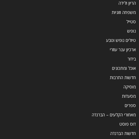
הריון ולידה
משפחה וזוגיות
סטייל
נופש
טיולים נופש וטבע
ארכיון ענר עוזרי
בידור
אוכל ומתכונים
חדשות התרבות
מוסיקה
מסעדות
ספרים
מאחורי הקלעים – הברנז'ה
דוס פוסט
חדשות הברנז'ה