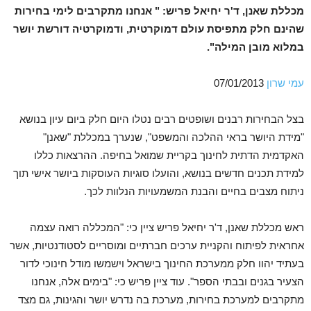
מכללת שאנן, ד'ר יחיאל פריש: " אנחנו מתקרבים לימי בחירות
שהינם חלק מתפיסת עולם דמוקרטית, ודמוקרטיה דורשת יושר
במלוא מובן המילה".
עמי שרון
07/01/2013
בצל הבחירות רבנים ושופטים רבים נטלו היום חלק ביום עיון בנושא
"מידת היושר בראי ההלכה והמשפט", שנערך במכללת "שאנן"
האקדמית הדתית לחינוך בקריית שמואל בחיפה. ההרצאות כללו
למידת תכנים חדשים בנושא, והועלו סוגיות העוסקות ביושר אישי תוך
ניתוח מצבים בחיים והבנת המשמעויות הנלוות לכך.
ראש מכללת שאנן, ד'ר יחיאל פריש ציין כי: "המכללה רואה עצמה
אחראית לפיתוח והקניית ערכים חברתיים ומוסריים לסטודנטיות, אשר
בעתיד יהוו חלק ממערכת החינוך בישראל וישמשו מודל חינוכי לדור
הצעיר בגנים ובבתי הספר". עוד ציין פריש כי: "בימים אלה, אנחנו
מתקרבים למערכת בחירות, מערכת בה נדרש יושר והגינות, גם מצד