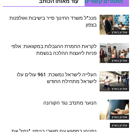
מאמרים קשורים
עוד מאותו הכותב
מנכ"ל משרד החינוך סייר בישיבות ואולפנות
בצפון
ארכיון בארץ
לקראת החמרת ההגבלות במקוואות: אלפי
פניות ליועצות ההלכה בנשמת
ארכיון בארץ
העלייה לישראל נמשכת: 961 עולים עלו
לישראל מתחילת החודש
ארכיון בארץ
הנוער מתנדב נגד הקורונה
ארכיון בארץ
ארכיון בארץ
נתניהו במפגש עם תושבי בנימין: "נחיל את