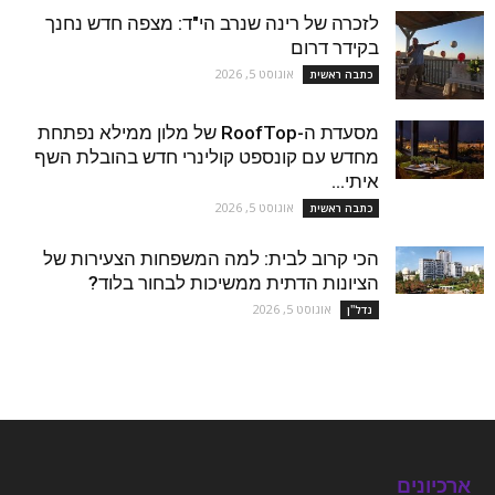
לזכרה של רינה שנרב הי"ד: מצפה חדש נחנך
בקידר דרום
אוגוסט 5, 2026
כתבה ראשית
מסעדת ה-RoofTop של מלון ממילא נפתחת
מחדש עם קונספט קולינרי חדש בהובלת השף
איתי...
אוגוסט 5, 2026
כתבה ראשית
הכי קרוב לבית: למה המשפחות הצעירות של
הציונות הדתית ממשיכות לבחור בלוד?
אוגוסט 5, 2026
נדל''ן
ארכיונים