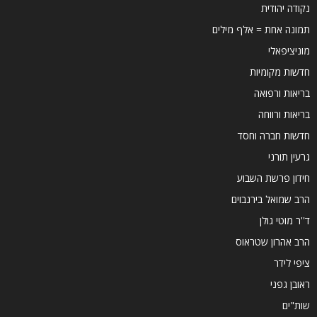
נקודה יהודית
תמונה אחת = אלף מילים
מוניציפאלי
חדשות מקומיות
בריאות ורפואה
בריאות ורווחה
חדשות חברה וחסד
גרעין תורני
חידון פרשת השבוע
הרב שמואל בירנבוים
ד''ר מוטי גולן
הרב אהרון שטראוס
ציפי לידר
ראובן גפני
שות"ים