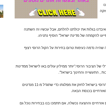
ו
זקה
איבדנו בגלות את יכולתנו להלחם, אבל עכשיו זה השתנה
ייעו להקמתה של מדינת ישראל" הוסיף נתניהו.
ה שהיה נדמה כעימות טרום בחירות על הקול הרוסי רצוף
 של הציבור הרוסי:"יותר ממיליון עולים באו לישראל ממדינות
 , התעשייה והחינוך בישראל".
יו"ר ישראל ביתנו ח"כ אביגדור ליברמן קרא לציבור הרוסי בישראל לחזק את מפלגתו כדי שתגדל מ-11 מנדטים
וק לנישואים אזרחיים וההצעה נכשלה, אם תתמכו בנו בבחירות נוכל גם