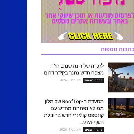
תבות נוספות
לזכרה של רינה שנרב הי"ד:
מצפה חדש נחנך בקידר דרום
אוגוסט 5, 2026
כתבה ראשית
מסעדת ה-RoofTop של מלון
ממילא נפתחת מחדש עם
קונספט קולינרי חדש בהובלת
השף איתי...
אוגוסט 5, 2026
כתבה ראשית