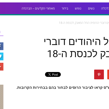
לכלה
נשים
נופש
בידור
מאחורי הקלעים – הברנז'ה
ם דוברי הרוסית החל המאבק לכנסת ה-18
ר
 היהודים דוברי
לכנסת ה-18
וש"ס קראו לציבור הרוסים לבחור בהם בבחירות הקרובות.