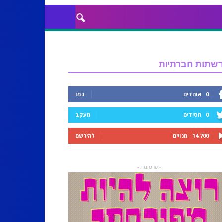
שתות חברתיות
0
אוהדים
כמו
0
חסידים
מעקב
14,700
מנויים
להירשם
- פרסומת -