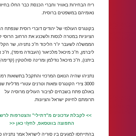
ריח הבחירות באוויר וחברי הכנסת כבר החלו בחיז
נאומיהם במשפטים ברוסית.
בקונגרס העולמי של יהודים דוברי רוסית שנפתח הי
הציוניות במטרה לנסות ולשכנע את הרחוב הרוסי ל
הממשלה לשעבר יו"ר הליכוד ח"כ נתניהו, שר הקליט
ליברמן, ח"כ מיכאל מלכיאור (העבודה מימד), ח"כ א
ביתנו), ח"כ מיכאל נודלמן ומרינה סולוטקין (קדימה) 
נתניהו שהיה הנואם המרכזי והתקבל בתשואות רמות
3000 צירי הקונגרס ומאות וטרנים עטורי מדליות שנ
באולם פתח בשבחים לציבור העולים מרוסיה על
תרומתם לחיזוק ישראל והציונות.
>> לקבלת עדכונים מ"דתילי" והצטרפות לרש
התפוצה בווטסאפ, לחץ/י כאן <<
בהתייחסו למגעים בין סוריה לישראל אמר נתניהו כי