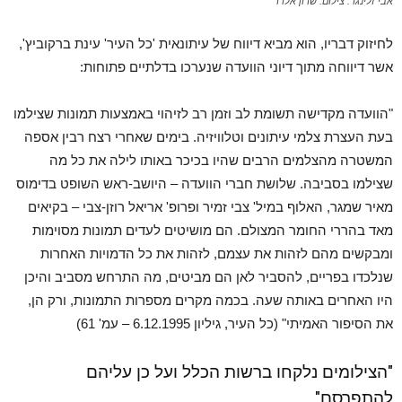
אבי זלינגר. צילום: שרון אלדר
לחיזוק דבריו, הוא מביא דיווח של עיתונאית 'כל העיר' עינת ברקוביץ',
אשר דיווחה מתוך דיוני הוועדה שנערכו בדלתיים פתוחות:
"הוועדה מקדישה תשומת לב וזמן רב לזיהוי באמצעות תמונות שצילמו
בעת העצרת צלמי עיתונים וטלוויזיה. בימים שאחרי רצח רבין אספה
המשטרה מהצלמים הרבים שהיו בכיכר באותו לילה את כל מה
שצילמו בסביבה. שלושת חברי הוועדה – היושב-ראש השופט בדימוס
מאיר שמגר, האלוף במיל' צבי זמיר ופרופ' אריאל רוזן-צבי – בקיאים
מאד בהררי החומר המצולם. הם מושיטים לעדים תמונות מסוימות
ומבקשים מהם לזהות את עצמם, לזהות את כל הדמויות האחרות
שנלכדו בפריים, להסביר לאן הם מביטים, מה התרחש מסביב והיכן
היו האחרים באותה שעה. בכמה מקרים מספרות התמונות, ורק הן,
את הסיפור האמיתי" (כל העיר, גיליון 6.12.1995 – עמ' 61)
"הצילומים נלקחו ברשות הכלל ועל כן עליהם
להתפרסם"