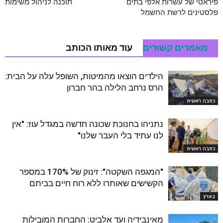
פיראטי של עשרות אלפי בתים
תוכנה לניהול משימות
פלסטינים לרשת החשמל
מאמרים קשורים
עוד מאותו הכותב
הילדים הוצאו מהמיטות, השופל עלה על הבית:
הרס נרחב הלילה בהר חברון
כתבה ראשית
נתניהו בחנוכת שכונה חדשה במגדל עוז: "אין
לנו עתיד בלי העבר שלנו"
כתבה ראשית
"המגפה השקטה": זינוק של 170% במספר
הקשישים שאותרו ללא רוח חיים בביתם
בארץ
מאינבידיה ועד אלביט: החברות המובילות