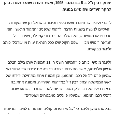
יצחק רבין ז"ל ב-5 בנובמבר 1995, ואשר וועדת שמגר נעזרה בהן
לחקר העדים שהופיעו בפניה.
לדברי זלינגר עד היום נחשפו בפני הציבור בישראל רק שני מקורות
ויזואליים לנעשה בשניות הרצח ולדקות שלפניו: "המקור הראשון הוא
סרט וידיאו מטושטש, של הצלם החובב רוני קמפלר, שעבר ככל
הנראה ריטוש מכוון, ושפס הקול שלו ככל הנראה עוות או עורבל" כותב
זלינגר בבקשתו.
זלינגר מוסיף וכותב כי "המקור השני הן 11 תמונות אותן צילם הצלם
גרשון שלוינסקי, אשר מתעדות בצורה רציפה את ירידת שר החוץ דאז
שמעון פרס ז"ל אל רכבו הממוגן, וכן תמונה אחת מתחילת ירידתו של
ראש הממשלה יצחק רבין ז"ל במדרגות העירייה, ותמונה אחת בה
נראות רגליו של רבין ז"ל, מספר שניות לאחר שנורה, כשהוא שכוב
לרגלי רכבו הממוגן ושמעליו פועלים מאבטחים ושוטרים".
בבקשתו טוען זלינגר כי "על פי הפרוטוקולים הפתוחים לציבור מדיוניה