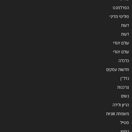
הפרלמנט
פוליטי מדיני
דעות
דעות
עולם יהודי
עולם יהודי
כלכלה
חדשות עסקים
נדל''ן
צרכנות
נשים
הריון ולידה
משפחה וזוגיות
סטייל
נופש