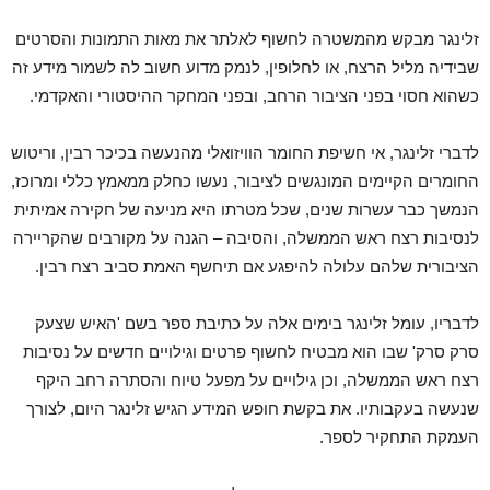
זלינגר מבקש מהמשטרה לחשוף לאלתר את מאות התמונות והסרטים
שבידיה מליל הרצח, או לחלופין, לנמק מדוע חשוב לה לשמור מידע זה
כשהוא חסוי בפני הציבור הרחב, ובפני המחקר ההיסטורי והאקדמי.
לדברי זלינגר, אי חשיפת החומר הוויזואלי מהנעשה בכיכר רבין, וריטוש
החומרים הקיימים המונגשים לציבור, נעשו כחלק ממאמץ כללי ומרוכז,
הנמשך כבר עשרות שנים, שכל מטרתו היא מניעה של חקירה אמיתית
לנסיבות רצח ראש הממשלה, והסיבה – הגנה על מקורבים שהקריירה
הציבורית שלהם עלולה להיפגע אם תיחשף האמת סביב רצח רבין.
לדבריו, עומל זלינגר בימים אלה על כתיבת ספר בשם 'האיש שצעק
סרק סרק' שבו הוא מבטיח לחשוף פרטים וגילויים חדשים על נסיבות
רצח ראש הממשלה, וכן גילויים על מפעל טיוח והסתרה רחב היקף
שנעשה בעקבותיו. את בקשת חופש המידע הגיש זלינגר היום, לצורך
העמקת התחקיר לספר.