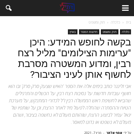
בית
כלכלה
חוק ומשפט
כלכלה
חוק ומשפט
חדשות המגזר
בארץ
בקשה לחופש המידע: היכן
"ערימות הצילומים" מליל רצח
רבין, ומדוע המשטרה מסרבת
לחשוף אותן לעיני הציבור?
אבי זלינגר כותב בימים אלה את הספר 'האיש שצעק סרק סרק' ובו הוא
חושף עובדות חדשות על נסיבות רצח רבין, על הכשלים והתרגילים
שהביאו לחשיפת ראש הממשלה רבין ז"ל לכדורי המתנקש, על מערכת
הטיוח וההסתרה שהחלה לפעול מיד לאחר הרצח, וכן על שותפיו של
יגאל עמיר לביצוע הרצח, שזהותם מעולם לא נחשפה בציבור, ושהם
מעולם לא נשפטו או נדונו למאסר.
על ידי
אסף אלתר
-
מרץ 7, 2021