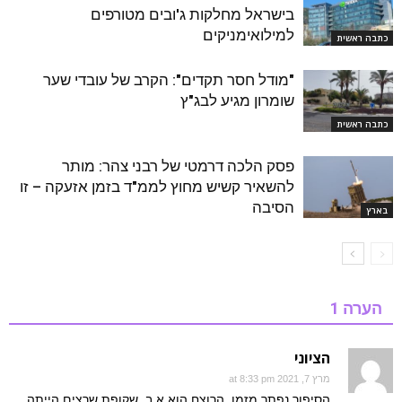
בישראל מחלקות ג'ובים מטורפים
למילואימניקים
כתבה ראשית
"מודל חסר תקדים": הקרב של עובדי שער
שומרון מגיע לבג"ץ
כתבה ראשית
פסק הלכה דרמטי של רבני צהר: מותר
להשאיר קשיש מחוץ לממ"ד בזמן אזעקה – זו
הסיבה
בארץ
הערה 1
הציוני
מרץ 7, 2021 at 8:33 pm
הסיפור נפתר מזמן. הרוצח הוא א.ב. שקופת שרצים הייתה