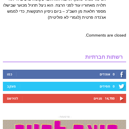
תלויה מאחוריו עוד לפני הרצח. הוא ניצל תרגיל מכוער שבישלו
מספר חלאות מן השב"כ – ביום ניסיון התנקשות, כדי לממש
אג'נדה פרטית (לגמרי לא פוליטית)
Comments are closed.
רשתות חברתיות
0
אוהדים
כמו
0
חסידים
מעקב
14,700
מנויים
להירשם
- פרסומת -