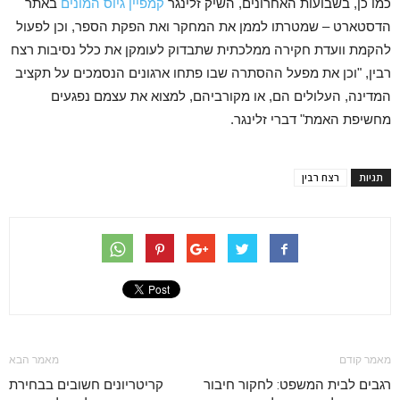
כמו כן, בשבועות האחרונים, השיק זלינגר
קמפיין גיוס המונים
באתר
הדסטארט – שמטרתו לממן את המחקר ואת הפקת הספר, וכן לפעול
להקמת וועדת חקירה ממלכתית שתבדוק לעומקן את כלל נסיבות רצח
רבין, "וכן את מפעל ההסתרה שבו פתחו ארגונים הנסמכים על תקציב
המדינה, העלולים הם, או מקורביהם, למצוא את עצמם נפגעים
מחשיפת האמת" דברי זלינגר.
תגיות
רצח רבין
מאמר קודם
מאמר הבא
רגבים לבית המשפט: לחקור חיבור
קריטריונים חשובים בבחירת