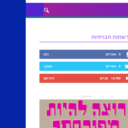
שתות חברתיות
0
אוהדים
כמו
0
חסידים
מעקב
14,700
מנויים
להירשם
- פרסומת -