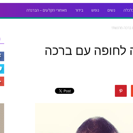
לכלה
נשים
נופש
בידור
מאחורי הקלעים – הברנז'ה
 ברכה מרגשת!
ר
 לחופה עם ברכה