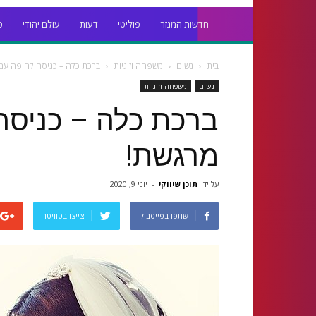
חדשות המגזר
פוליטי
דעות
עולם יהודי
כ
בית
נשים
משפחה וזוגיות
ברכת כלה – כניסה לחופה עם
נשים
משפחה וזוגיות
ברכת כלה – כניסה
מרגשת!
על ידי
תוכן שיווקי
-
יוני 9, 2020
שתפו בפייסבוק
צייצו בטוויטר