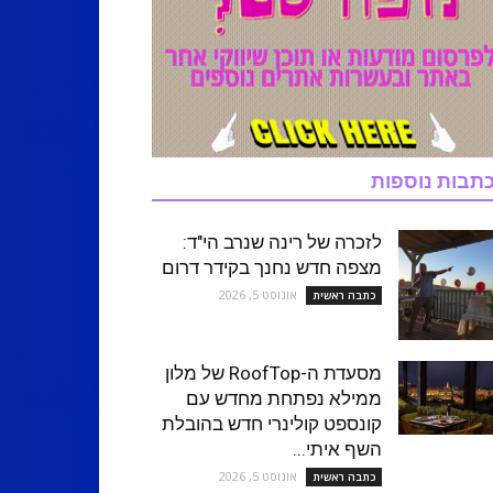
תבות נוספות
לזכרה של רינה שנרב הי"ד:
מצפה חדש נחנך בקידר דרום
אוגוסט 5, 2026
כתבה ראשית
מסעדת ה-RoofTop של מלון
ממילא נפתחת מחדש עם
קונספט קולינרי חדש בהובלת
השף איתי...
אוגוסט 5, 2026
כתבה ראשית