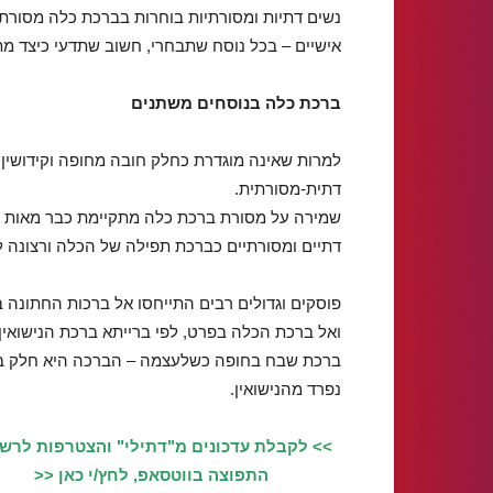
נשים דתיות ומסורתיות בוחרות בברכת כלה מסורת
אישיים – בכל נוסח שתבחרי, חשוב שתדעי כיצד מ
ברכת כלה בנוסחים משתנים
למרות שאינה מוגדרת כחלק חובה מחופה וקידושין
דתית-מסורתית.
שמירה על מסורת ברכת כלה מתקיימת כבר מאות ש
דתיים ומסורתיים כברכת תפילה של הכלה ורצונה 
פוסקים וגדולים רבים התייחסו אל ברכות החתונה 
ואל ברכת הכלה בפרט, לפי ברייתא ברכת הנישואין 
ברכת שבח בחופה כשלעצמה – הברכה היא חלק ב
נפרד מהנישואין.
>> לקבלת עדכונים מ"דתילי" והצטרפות לרש
התפוצה בווטסאפ, לחץ/י כאן <<