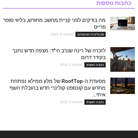
כתבות נוספות
מה בודקים לפני קניית מחשב מחודש, בליווי סופר
פרייס
אוגוסט 9, 2026
טכנולוגיה ואינטרנט
לזכרה של רינה שנרב הי"ד: מצפה חדש נחנך
בקידר דרום
אוגוסט 5, 2026
כתבה ראשית
מסעדת ה-RoofTop של מלון ממילא נפתחת
מחדש עם קונספט קולינרי חדש בהובלת השף
איתי...
אוגוסט 5, 2026
כתבה ראשית