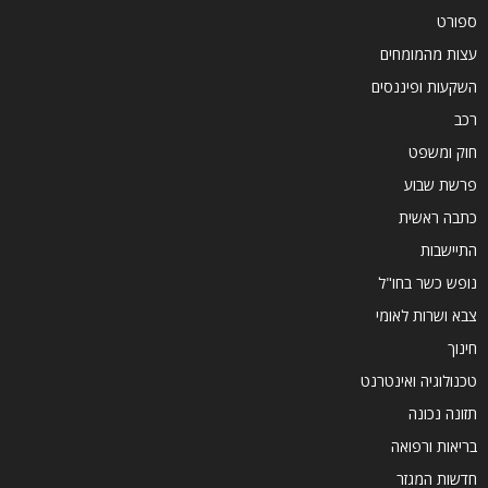
ספורט
עצות מהמומחים
השקעות ופיננסים
רכב
חוק ומשפט
פרשת שבוע
כתבה ראשית
התיישבות
נופש כשר בחו"ל
צבא ושרות לאומי
חינוך
טכנולוגיה ואינטרנט
תזונה נכונה
בריאות ורפואה
חדשות המגזר