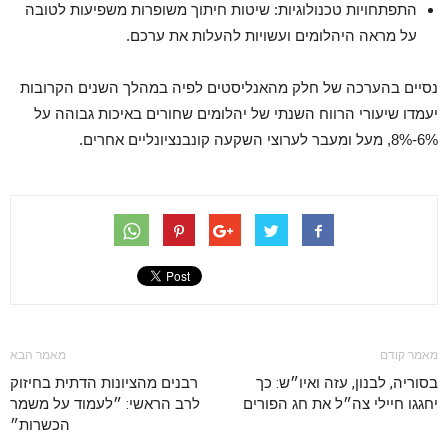
התפתחויות טכנולוגיות: שיטות חיתוך משופרות משפיעות לטובה
על מראה היהלומים ועשויות להעלות את ערכם.
נסיים בהערכה של חלק מהאנליסטים לפיה במהלך השנים הקרובות
יעמדו שיעורי הרווח השנתי של יהלומים שחורים באיכות גבוהה על
6%-8%, מעל ומעבר לערוצי השקעה קונבנציונליים אחרים.
מאמר קודם
מאמר הבא
בסוריה, לבנון, עזה ואיו״ש: כך
רבנים מהציונות הדתית בחיזוק
יחגגו חיילי צה״ל את חג הפורים
לרב הראשי: ״לעמוד על משמר
הכשרות״