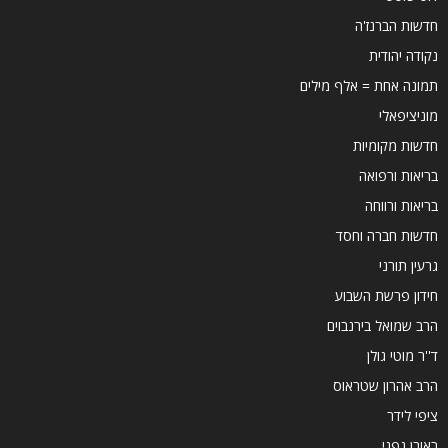
חדשות הברנז'ה
נקודה יהודית
תמונה אחת = אלף מילים
מוניציפאלי
חדשות מקומיות
בריאות ורפואה
בריאות ורווחה
חדשות חברה וחסד
גרעין תורני
חידון פרשת השבוע
הרב שמואל בירנבוים
ד''ר מוטי גולן
הרב אהרון שטראוס
ציפי לידר
ראובן גפני