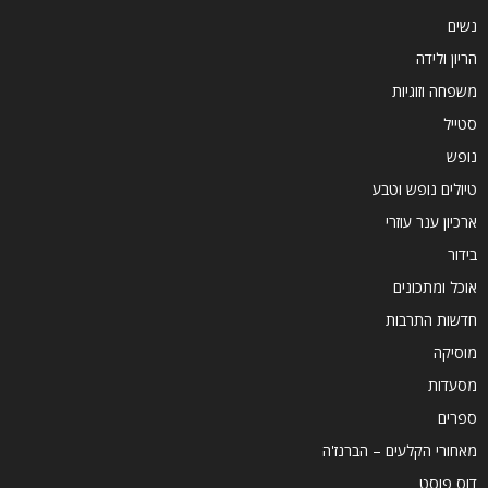
נשים
הריון ולידה
משפחה וזוגיות
סטייל
נופש
טיולים נופש וטבע
ארכיון ענר עוזרי
בידור
אוכל ומתכונים
חדשות התרבות
מוסיקה
מסעדות
ספרים
מאחורי הקלעים – הברנז'ה
דוס פוסט