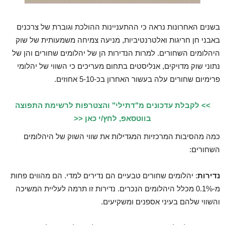
בשנים האחרונות נראה כי ההתעניינות ההולכת וגוברת של צרכנים
באבני חן חריגות ואלטרנטיביות, מניעה צמיחה משמעותית של שוק
היהלומים השחורים. למרות הנדירות הן של יהלומים שחורים והן של
נתוני שוק מדויקים, אנליסטים בתחום מעריכים כי השווי של יהלומי
פרימיום שחורים עלה בעשור האחרון בכ-5-10 אחוזים.
>> לקבלת עדכונים מ"דתילי" והצטרפות לרשימת התפוצה
בווטסאפ, לחץ/י כאן <<
כמה מהסיבות המרכזיות המגדילות את שווי השוק של היהלומים
השחורים:
נדירות
: יהלומים שחורים טבעיים הם נדירים למדי. הם מהווים פחות
מ-0.1% מכלל היהלומים הנכרים. נדירות זו תרמה לעליית המשיכה
והשווי שלהם בעיני אספנים ומשקיעים.