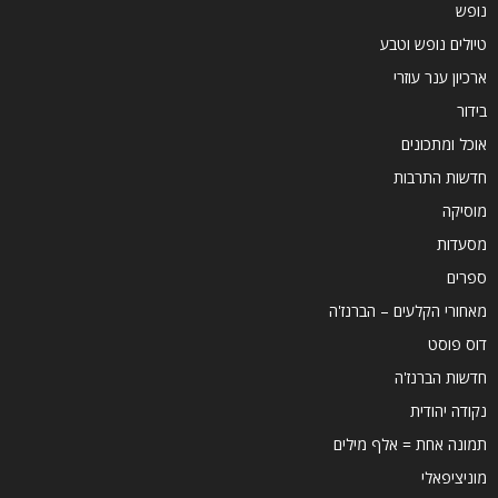
נופש
טיולים נופש וטבע
ארכיון ענר עוזרי
בידור
אוכל ומתכונים
חדשות התרבות
מוסיקה
מסעדות
ספרים
מאחורי הקלעים – הברנז'ה
דוס פוסט
חדשות הברנז'ה
נקודה יהודית
תמונה אחת = אלף מילים
מוניציפאלי