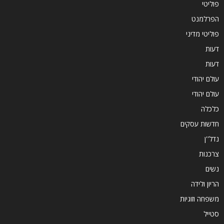
פוליטי
הפרלמנט
פוליטי מדיני
דעות
דעות
עולם יהודי
עולם יהודי
כלכלה
חדשות עסקים
נדל''ן
צרכנות
נשים
הריון ולידה
משפחה וזוגיות
סטייל