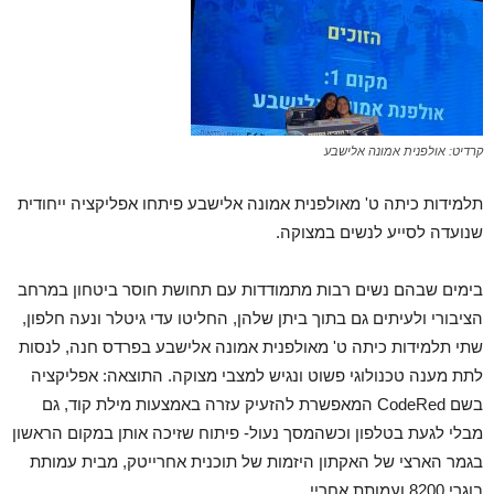
קרדיט: אולפנית אמונה אלישבע
תלמידות כיתה ט' מאולפנית אמונה אלישבע פיתחו אפליקציה ייחודית
שנועדה לסייע לנשים במצוקה.
בימים שבהם נשים רבות מתמודדות עם תחושת חוסר ביטחון במרחב
הציבורי ולעיתים גם בתוך ביתן שלהן, החליטו עדי גיטלר ונעה חלפון,
שתי תלמידות כיתה ט' מאולפנית אמונה אלישבע בפרדס חנה, לנסות
לתת מענה טכנולוגי פשוט ונגיש למצבי מצוקה. התוצאה: אפליקציה
בשם CodeRed המאפשרת להזעיק עזרה באמצעות מילת קוד, גם
מבלי לגעת בטלפון וכשהמסך נעול- פיתוח שזיכה אותן במקום הראשון
בגמר הארצי של האקתון היזמות של תוכנית אחרייטק, מבית עמותת
בוגרי 8200 ועמותת אחריי.