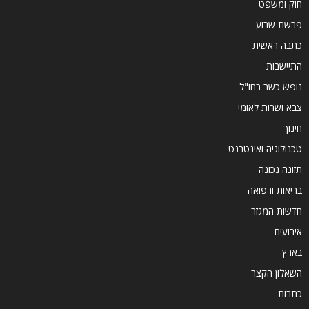
חוק ומשפט
פרשת שבוע
כתבה ראשית
התיישבות
נופש כשר בחו"ל
צבא ושרות לאומי
חינוך
טכנולוגיה ואינטרנט
תזונה נכונה
בריאות ורפואה
חדשות המגזר
אירועים
בארץ
השאלון הקצר
כתבות