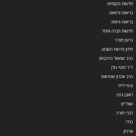
חדשות מקומיות
בריאות ורפואה
בריאות ורווחה
חדשות חברה וחסד
גרעין תורני
חידון פרשת השבוע
הרב שמואל בירנבוים
ד''ר מוטי גולן
הרב אהרון שטראוס
ציפי לידר
ראובן גפני
שות"ים
דברי תורה
כללי
ארכיון