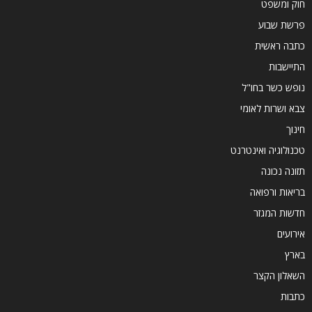
חוק ומשפט
פרשת שבוע
כתבה ראשית
התיישבות
נופש כשר בחו"ל
צבא ושרות לאומי
חינוך
טכנולוגיה ואינטרנט
תזונה נכונה
בריאות ורפואה
חדשות המגזר
אירועים
בארץ
השאלון הקצר
כתבות