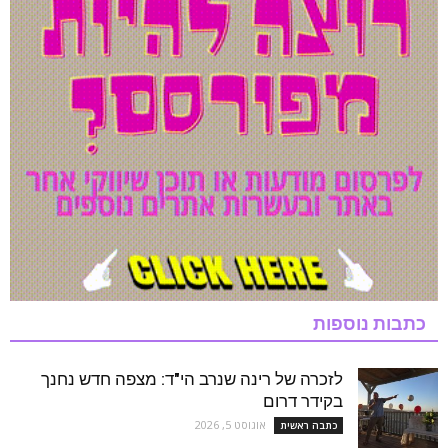
כתבות נוספות
לזכרה של רינה שנרב הי"ד: מצפה חדש נחנך
בקידר דרום
אוגוסט 5, 2026
כתבה ראשית