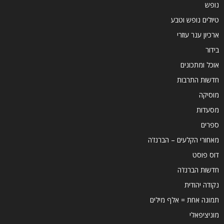
נופש
טיולים נופש וטבע
ארכיון ענר עוזרי
בידור
אוכל ומתכונים
חדשות התרבות
מוסיקה
מסעדות
ספרים
מאחורי הקלעים – הברנז'ה
דוס פוסט
חדשות הברנז'ה
נקודה יהודית
תמונה אחת = אלף מילים
מוניציפאלי