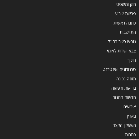
חוק ומשפט
פרשת שבוע
כתבה ראשית
התיישבות
נופש כשר בחו"ל
צבא ושרות לאומי
חינוך
טכנולוגיה ואינטרנט
תזונה נכונה
בריאות ורפואה
חדשות המגזר
אירועים
בארץ
השאלון הקצר
כתבות