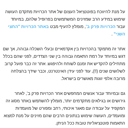
על מנת להיווכח בפוטנציאל העצום של אתר הכרויות מתקדם העושה
שימוש במידע הרב שמזינים המשתמשים בפרופיל שלהם, במיוחד
עבור
הכרויות פרק ב'
, מומלץ להעיף מבט
באתר הכרויות "החצי
השני"
.
אתר זה מתמקד בהכרויות בין אקדמאיים ובעלי השכלה גבוהה, אך שם
דגש במיוחד על רמת התאמה גבוהה בין שני הצדדים, לפני שהם בכלל
מתחילים להקדיש את זמנם לשוחח ולהיפגש. אתר זה כבר פועל קרוב
לשלושים שנים (!!), עוד לפני עידן האינטרנט, וכבר שידך בהצלחה
מרובה אלפי זוגות מאושרים בישראל.
גם ובמיוחד עבור אנשים המחפשים אחר הכרויות פרק ב', לאחר
גירושים או בגילאים מתקדמים יותר, מומלץ להשתמש באתר מסוג זה
המקפיד על עבודה עם מאגר איכותי, רחב ומפורט של מועמדות
ומועמדים, העושה שימוש בנתונים הרבים שהם מזינים על מנת למצוא
התאמות פוטנציאליות טובות ככל הניתן.