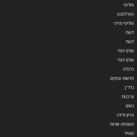
פוליטי
הפרלמנט
פוליטי מדיני
דעות
דעות
עולם יהודי
עולם יהודי
כלכלה
חדשות עסקים
נדל''ן
צרכנות
נשים
הריון ולידה
משפחה וזוגיות
סטייל