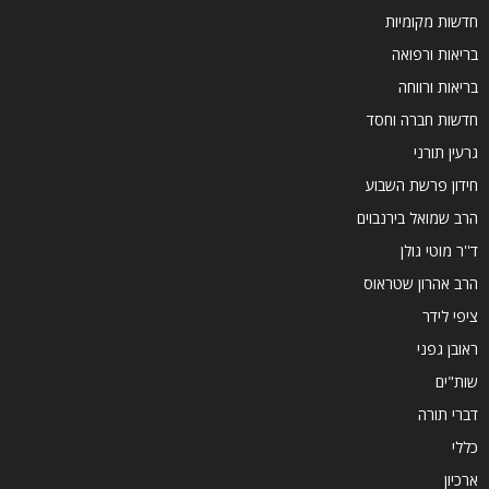
חדשות מקומיות
בריאות ורפואה
בריאות ורווחה
חדשות חברה וחסד
גרעין תורני
חידון פרשת השבוע
הרב שמואל בירנבוים
ד''ר מוטי גולן
הרב אהרון שטראוס
ציפי לידר
ראובן גפני
שות"ים
דברי תורה
כללי
ארכיון