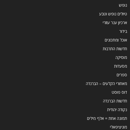
נופש
טיולים נופש וטבע
ארכיון ענר עוזרי
בידור
אוכל ומתכונים
חדשות התרבות
מוסיקה
מסעדות
ספרים
מאחורי הקלעים – הברנז'ה
דוס פוסט
חדשות הברנז'ה
נקודה יהודית
תמונה אחת = אלף מילים
מוניציפאלי