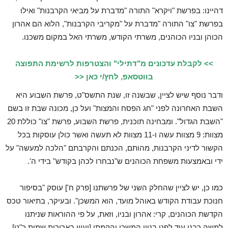
דהיינו: בפרשת "ויקרא" התורה "מדברת על מביאי הקרבנות" ואילו
בפרשת "צו" התורה "מדברת על "מקריבי הקרבנות", הלוא הם אהרון
הכוהן ובניו הכוהנים, משרתי הקודש, משרתי האל במקום משכנו.
>> לקבלת עדכונים מ"דתילי" והצטרפות לרשימת התפוצה
בווטסאפ, לחץ/י כאן <<
ודבר נוסף שיש לציין, שבשנה זו, שנת התשס"ט, פרשת השבוע היא
השבת האחרונה לפני "חג הפסח והמצות" ועל כן, מכונה שבת זו בשם
"השבת הגדול". ומבחינה תוכנית, פרשת השבוע, פרשת "צו" כוללת 20
מצוות: 9 מצוות עשה ו-11 מצוות לא תעשה ואשר כולן עוסקות בכל
הקשור לדיני הקרבנות, מהותם, הכנתם והקרבתם "הלכה למעשה" על
ידי ובאמצעות משפחת הכוהנים ש"נבחרו לכהן בקודש" בידי ה'.
כמו כן, יש לציין שהחלק השני של פרשתנו [פרק ח'] עוסק "בסיפור
חנוכת עבודת הקודש באוהל מועד, הוא המשכן". ובעיקר, בתיאור טכס
הקדשת הכוהנים, קרי: אהרון ובניו, וזאת, על פי ההוראות שניתנו
למשה רבנו עוד לפני בניין המשכן והקמתו [ועיין באריכות שמות כ"ט].