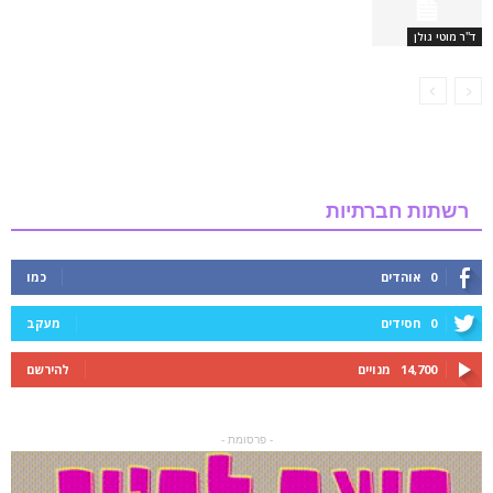
ד''ר מוטי גולן
רשתות חברתיות
0
אוהדים
כמו
0
חסידים
מעקב
14,700
מנויים
להירשם
- פרסומת -