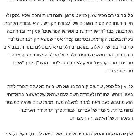
כל בר בי רב
מכיר שאין כמעט פרשן, הוגה דעות וחכם שלא עסק ולא
חיווה דעתו בהיבטיה השונים של "עבודת הקודש", היא עבודת הקרבת
הקרבנות וכבר "דרשו הדרשנים ופירשו הפרשנים" עניין זה ובהרחבה
ניכרת בשבת הקודמת. ובסיכום קצר ייאמר שנושא הקורבנות, מלבד
כתיבתו בפרשיות אלה, כמו גם, בחלקים לא מבוטלים בתורה, בנביאים
ובכתובים, הרי נושא זה תופס חלק גדול מכלל המצוות ומקיף מספר
סדרים ["סדר קדשים" וחלק לא מבוטל מ"סדר מועד"] מתוך "ששת
סדרי המשנה".
לנו אין כל ספק, שהעיסוק הרב בנושא חשוב זה בא עקב הצורך לתת
ביטוי מוחשי לתורה ולעבודת השם לעם ישראל שלראשונה בתולדותיו
הוא מתגבש כעם וזאת לאחר למעלה משני מאות שנים שהיה במעמד
נחות ביותר, מעמד של עבדים ועבודת פרך תחת ידה העריצה
והאכזרית של האימפריה המצרית.
אין זה המקום והזמן
להרחיב ולפרט, אולם, יאה לסכם, ובקצרה, עניין