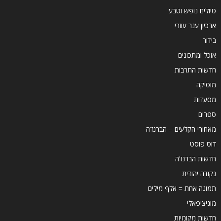
טיולים נופש וטבע
ארכיון ענר עוזרי
בידור
אוכל ומתכונים
חדשות התרבות
מוסיקה
מסעדות
ספרים
מאחורי הקלעים – הברנז'ה
דוס פוסט
חדשות הברנז'ה
נקודה יהודית
תמונה אחת = אלף מילים
מוניציפאלי
חדשות מקומיות