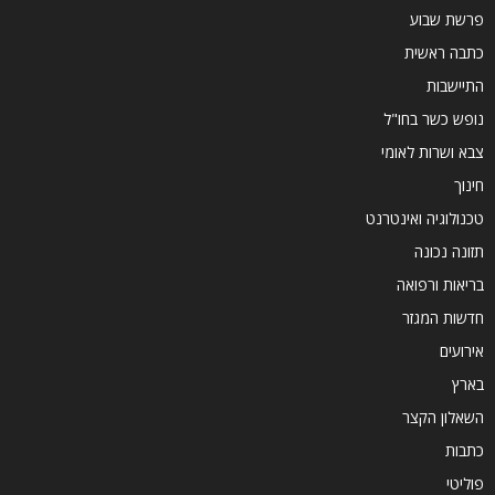
פרשת שבוע
כתבה ראשית
התיישבות
נופש כשר בחו"ל
צבא ושרות לאומי
חינוך
טכנולוגיה ואינטרנט
תזונה נכונה
בריאות ורפואה
חדשות המגזר
אירועים
בארץ
השאלון הקצר
כתבות
פוליטי