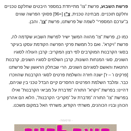
פרשת השבוע,
פרשת "צו" מתייחדת במספר היבטים שחלקם טכניים
וחלקם תוכניים. מבחינה טכנית,
צ"ו
[=96] פסוקי הפרשה שווים
ב"ערכם המספרי" לשמה של פרשתנו, פרשת "
צו
". והבן.
כמו כן, פרשת "צו" מהווה המשך ישיר לפרשת השבוע שקדמה לה,
פרשת "ויקרא". ואם כל חמשת פרקי הפרשה הקודמת עסקו בעיקר
בסוגי הקרבנות המוקרבים לפי רצון המקריב: קרבן העולה לסוגיו
השונים, סוגי המנחות השונות, קרבן השלמים לסוגיו השונים, קרבנות
החטאת והאשם לסוגיהם השונים, הרי שבחלק הראשון של פרשתנו
[פרקים ו' – ז'] ישנה חזרה והשלמת פרטים לסוגי הקרבנות שהוזכרו
כבר. ומלבד השלמת הפרטים החסרים קיים הבדל טכני בין שניהם,
דהיינו: בפרשת "ויקרא" התורה "מדברת על מביאי הקרבנות" ואילו
בפרשת "צו" התורה "מדברת על "מקריבי הקרבנות", הלוא הם אהרון
הכוהן ובניו הכוהנים, משרתי הקודש, משרתי האל במקום משכנו.
- פרסומת -