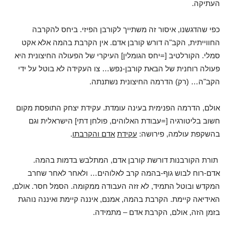
העתיקה.
כפי שהדגשנו, איסור זה משתייך לקורבן הפיזי. ביחס להקרבה
החווייתית, הקב"ה דורש קורבן אדם. אין הקרבת בהמה אלא אקט
סמלי. הקורלטיב [=יחס הגומלין] העיקרי של הפעולה החיצונית היא
פעולה רוחנית של הבאת קורבן-נפש… צו העקידה לא בוטל על ידי
הקב"ה… (רק) הדרמה החיצונית נשתנתה.
אולם, הדרמה הפנימית בעינה עומדת. עקידת יצחק התופסת מקום
חשוב בליטורגיה [=עבודת האלוהים, פולחן דתי] הישראלית וגם
בהשקפת עולמה, פירושה:
עקידת
אדם והקרבתו
.
תורת הקורבנות דורשת קורבן אדם, המתלבש בדמות בהמה.
אדם-רוח לבוש גוף-בהמה קרב לאלוהים… ולאחר לאחר שחרב
המקדש ובוטל התמיד, לא זזה העבודה ממקומה. הסמל חסר. אולם,
האידיאה קיימת. הקרבת בהמה, אמנם, איננה קיימת ואיננה נוהגת
בזמן הזה, אולם, הקרבת אדם – מתמידה.