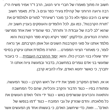
חשוב זה מתוך מאמרו של חברי ורעי הטוב, הרב ד"ר אמיר משיח הי"ו,
רבה ורועה הרוחני של קהילת צעירי כפר גנים ג', פ"ת. מאמר חשוב
שיש בו היבט נוסף ולא כל כך מוכר ו"שיגרתי" למורים ולמלמדים את
"תורת הקרבנות", כמו גם, לכל הלומדים והעוסקים בעניין חשוב זה,
שהוא "לב ליבה של עבודת ה' ותורתו", כפי שהגדיר זאת אחד מפרשני
התורה הנודעים, וכדלקמן: "ספר ויקרא נקרא ספר הקורבנות והוא
מלמד אותנו על סוגי הקורבנות השונים ועל אופן הקרבתם. אך נראה
לומר, כי מאחורי הציווי המפורט… התורה מלמדת אותנו עיקרון בסיסי
יותר שעליו בנוי הבניין כולו, והוא:
יסוד ההקרבה העצמית
… כי בעבור
שמעשי בני אדם נגמרים במחשבה, בדבור ובמעשה ציוה אותנו ה'
יתברך, כי כאשר יחטא האדם, עליו להביא קרבן.
או אז, האדם המקריב סומך את ידיו על ראש הקרבן – כנגד המעשה.
ומתוודה בפיו – כנגד הדבור והקרב והכליות, שהם כלי המחשבה
והתאווה והכרעים שנשרפים באש – כנגד ידי ורגלי האדם העושים את
כל מלאכתו. והדם שנזרק על גבי המזבח – כנגד "דמו בנפשו של
האדם"… וזאת, כדי שיחשוב האדם, כי בעשותו אחד מן המעשים אשר