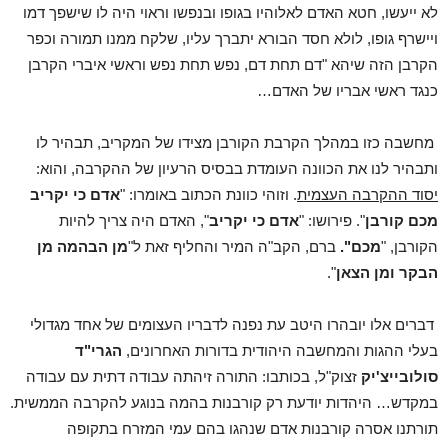
לא ייעשו, חטא האדם לאלוהיו בגופו ובנפשו וראוי היה לו שישפך דמו
ויישרף גופו, לולא חסד הבורא יתברך עליו, שלקח ממנו תמורה וכפר
הקרבן הזה שיהא "דם תחת דם, נפש תחת נפש וראשי איברי הקרבן
כנגד ראשי אבריו של האדם…
מחשבה כזו במהלך הקרבת הקורבן מצידו של המקריב, תבהיר לו
ותבהיר לנו את הכוונה העומדת בבסיס הרעיון של ההקרבה, והוא:
יסוד ההקרבה העצמית
. וזוהי כוונת הכתוב באומרו: "
אדם כי יקריב
מכם קורבן
". פירושו: "
אדם כי יקריב
", האדם היה צריך להיות
הקורבן, "
מכם".
ברם, הקב"ה המיר והחליף זאת ל"
מן הבהמה מן
הבקר ומן הצאן
".
דברים אלו יובהרו היטב עת נפנה לדבריו העצומים של אחד מגדולי
בעלי ההגות והמחשבה היהודית בדורות האחרונים,
הגרי"ד
סולובייצ'יק
זצוק"ל, בכותבו: התורה זיהתה עבודה דתית עם עבודה
במקדש… היהדות יודעת רק קורבנות בהמה בנוגע להקרבה הממשית.
תורתנו אסרה קורבנות אדם שנהגו בהם עמי המזרח בתקופה