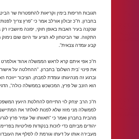
תגובות חריפות בימין וקריאות להתפטרות שר הביט
בחברון. ח"כ זבולון אורלב אמר כי "פרץ צריך לפנות
שנקנה בעיר האבות באופן חוקי, יפונה מיושביו ר
התקווה. שר הביטחון לא הציע עד היום שום נימוק
קבע עמדה צבאית".
ח"כ אפי איתם קרא לראש הממשלה אהוד אולמרט לע
את פינוי 'בית השלום' בחברון. "ההחלטה על אישו
וברגע זה מנהיגותו עומדת למבחן. הציבור ייווכ
הוא הזנב של פרץ, המכשכש בממשלה כולה", הדגי
ח"כ הרב יצחק לוי התייחס להחלטת היועץ המשפט
לממשלה מני מזוז שלא לפנות לאלתר את המתיישב
מהבית בחברון ואמר כי "תאוותו של עמיר פרץ לגרש
יהודים מביתם כדי לזכות בנקודות פוליטיות בפריימר
מעבירה אותו על דעתו וגורמת לו לסלף את העובדו