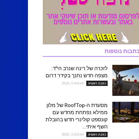
תבות נוספות
לזכרה של רינה שנרב הי"ד:
מצפה חדש נחנך בקידר דרום
אוגוסט 5, 2026
כתבה ראשית
מסעדת ה-RoofTop של מלון
ממילא נפתחת מחדש עם
קונספט קולינרי חדש בהובלת
השף איתי...
אוגוסט 5, 2026
כתבה ראשית