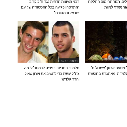
לים: תנור החימום התלקח
רבני הציונות הדתית נגד ח"כ קריב
ור נשרף למוות
"התרסה ופגיעה בכל ההסטוריה של עם
ישראל ובמסורת"
חדשות המגזר
" מטעם ארגון "אשכולות" –
תלמידי המכינה בפנייה לרמטכ"ל: מה
מלמדת ומאתגרת בחופשת
צה"ל עושה כדי להשיב את אורון שאול
והדר גולדין?