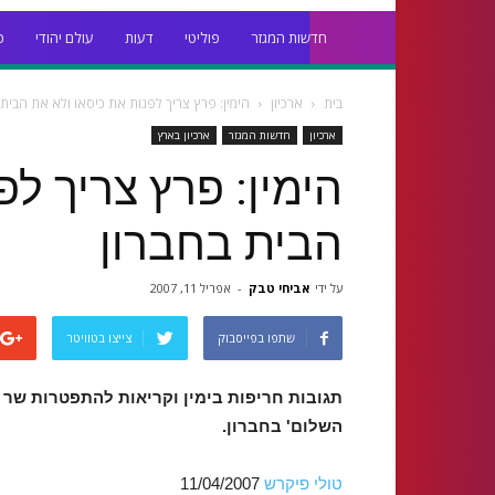
חדשות המגזר
פוליטי
דעות
עולם יהודי
כ
בית
ארכיון
הימין: פרץ צריך לפנות את כיסאו ולא את הבית 
ארכיון
חדשות המגזר
ארכיון בארץ
הימין: פרץ צריך ל
הבית בחברון
על ידי
אביחי טבק
-
אפריל 11, 2007
שתפו בפייסבוק
צייצו בטוויטר
תגובות חריפות בימין וקריאות להתפטרות שר 
השלום' בחברון.
טולי פיקרש
11/04/2007