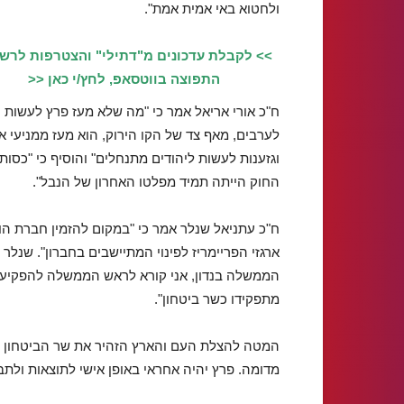
ולחטוא באי אמית אמת".
>> לקבלת עדכונים מ"דתילי" והצטרפות לרש
התפוצה בווטסאפ, לחץ/י כאן <<
ח"כ אורי אריאל אמר כי "מה שלא מעז פרץ לעשות
לערבים, מאף צד של הקו הירוק, הוא מעז ממניעי א
וגזענות לעשות ליהודים מתנחלים" והוסיף כי "כסות
החוק הייתה תמיד מפלטו האחרון של הנבל".
ח"כ עתניאל שנלר אמר כי "במקום להזמין חברת ה
ארגזי הפריימריז לפינוי המתיישבים בחברון". שנלר 
הממשלה בנדון, אני קורא לראש הממשלה להפקיע מס
מתפקידו כשר ביטחון".
המטה להצלת העם והארץ הזהיר את שר הביטחון עמי
מדומה. פרץ יהיה אחראי באופן אישי לתוצאות ולתב