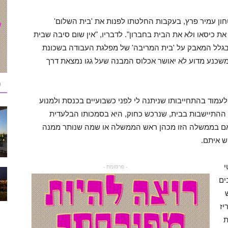
חון עמיר פרץ, בעקבות החלטתו לפנות את 'בית השלום'
 את כיסאו ולא את הבית בחברון". לדבריו, "אין שום סיבה שבית
ק בגלל המאבק על 'בית המריבה' של מפלגת העבודה בשכונת
 משכנע מדוע לא יאושר אכלוס המבנה שעל גגו נמצאת דרך
כ
מוד בהתחייבותו שניתנה לי לפני כשבועיים בכנסת ולמנוע
ר ההתיישבות בבית, שנרכש כחוק, היא בסמכותו הבלעדית
ח האם בממשלה הזו מכהן ראש הממשלה או שמה שנותר ממנה
ש איתם.
י
- פרסומת -
ים
יז
ת