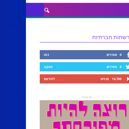
שתות חברתיות
0
אוהדים
כמו
0
חסידים
מעקב
14,700
מנויים
להירשם
- פרסומת -