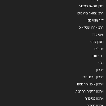
חידון פרשת השבוע
הרב שמואל בירנבוים
ד''ר מוטי גולן
הרב אהרון שטראוס
ציפי לידר
ראובן גפני
שות"ים
דברי תורה
כללי
ארכיון
ארכיון עולם יהודי
ארכיון אוכל ומתכונים
ארכיון חדשות התרבות
ארכיון מסעדות
ארכיון ספרים