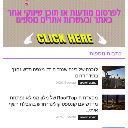
כתבות נוספות
לזכרה של רינה שנרב הי"ד: מצפה חדש נחנך
בקידר דרום
אוגוסט 5, 2026
כתבה ראשית
מסעדת ה-RoofTop של מלון ממילא נפתחת
מחדש עם קונספט קולינרי חדש בהובלת השף
איתי...
אוגוסט 5, 2026
כתבה ראשית