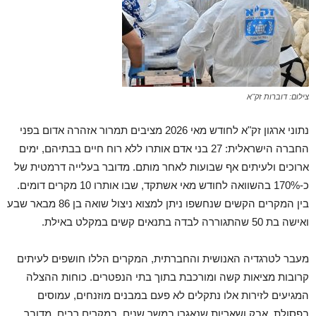
צילום: דוברות זק"א
נתוני ארגון זק"א לחודש מאי 2026 מציבים תמרור אזהרה אדום בפני
החברה הישראלית: 27 בני אדם אותרו ללא רוח חיים בבתיהם, ימים
ארוכים ולעיתים אף שבועות לאחר מותם. מדובר בעלייה דרמטית של
כ-170% בהשוואה לחודש מאי אשתקד, שבו אותרו 10 מקרים דומים.
בין המקרים הקשים שנחשפו ניתן למצוא ניצול שואה בן 86 מבאר שבע
ואישה בת 50 שהתגוררה לבדה בתנאים קשים במקלט באילת.
מעבר לטרגדיה האנושית והחברתית, המקרים הללו חושפים לעיתים
קרובות מציאות קשה ומורכבת בתוך בתי הנפטרים. כוחות ההצלה
המגיעים לזירות אלו נתקלים לא פעם במבנים מוזנחים, עמוסים
בפסולת, אבק ושאריות שנאגרו במשך שנים. במקרים רבים, מדובר