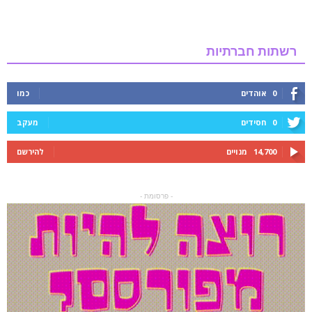
רשתות חברתיות
0
אוהדים
כמו
0
חסידים
מעקב
14,700
מנויים
להירשם
- פרסומת -