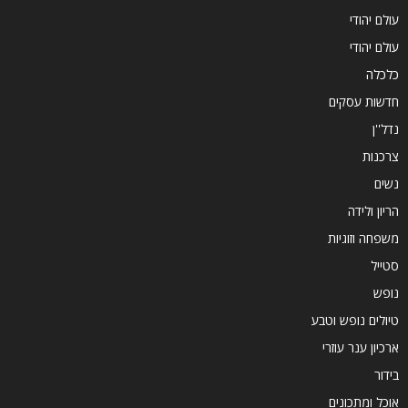
עולם יהודי
עולם יהודי
כלכלה
חדשות עסקים
נדל''ן
צרכנות
נשים
הריון ולידה
משפחה וזוגיות
סטייל
נופש
טיולים נופש וטבע
ארכיון ענר עוזרי
בידור
אוכל ומתכונים