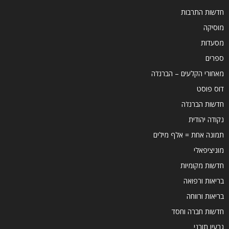
חדשות התרבות
מוסיקה
מסעדות
ספרים
מאחורי הקלעים – הברנז'ה
דוס פוסט
חדשות הברנז'ה
נקודה יהודית
תמונה אחת = אלף מילים
מוניציפאלי
חדשות מקומיות
בריאות ורפואה
בריאות ורווחה
חדשות חברה וחסד
גרעין תורני