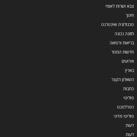
צבא ושרות לאומי
חינוך
טכנולוגיה ואינטרנט
תזונה נכונה
בריאות ורפואה
חדשות המגזר
אירועים
בארץ
השאלון הקצר
כתבות
פוליטי
הפרלמנט
פוליטי מדיני
דעות
דעות