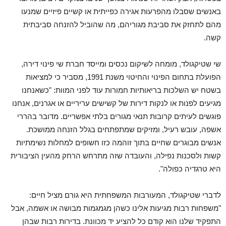
באנשים שסבלו מהפרעות אגירה כפייתית או קשיים פיזיים שמנעו
מהם לתחזק את סביבת מגוריהם, מה שהוביל להזנחה סביבתית
קשה.
שי שטיקגולד, מומחה לשיקום נכסים ומייסד חברת שי פינוי דירה,
הפועלת בתחום הפינוי והחיטוי משנת 1991, מסביר כי למציאות
בשטח יש השלכות בריאותיות חמורות עוד לפני המוות: "כשאנחנו
מגיעים לפנות או לנקות דירות של קשישים עריריים או אגרנים, אנחנו
פוגשים לעיתים קרובות תנאי מגורים בלתי אפשריים. מדובר בהררי
אשפה, עובש רעיל, ומזיקים שמתפתחים בגלל הזנחה ממושכת.
אנשים מבוגרים שחיים בתוך זוהמה כזו חשופים למחלות נשימתיות
קשות ולסכנות נפילה, והעובדה שזה מתרחש הרחק מהעין הציבורית
היא טרגדיה כפולה".
לדברי שטיקגולד, המעורבות המשפחתית היא גורם מציל חיים:
"משפחות רבות מגיעות אלינו כשהן מגמגמות מבושה או אשמה, אבל
התפקיד שלנו הוא קודם כל להציע יד מכוונת. בדירות רבות שבהן