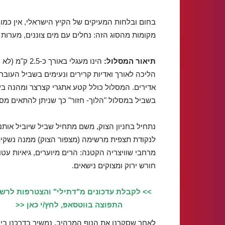
בחום ובלחות המעיקים של הקיץ הישראלי, אין כמו
מקומות מהסוג הזה: נחלים עם מים צוננים, מערות ק
תיאור המסלול:
הינו מעגלי ב
הליכה לאורך ואדיות קרירים ונעימים בשביל העובר ב
אדירים. המסלול כולל קטע אתגרי קצרצר ומהנה בע
בשביל במסלול "הלוך- חזור" כך שניתן להתאים מס
נתחיל בחניון הצוק, משם מתחיל שביל שיוביל אותנו
לנקודת תצפית מרשימה (מצפור הצוק) ממנה נשקיף
מרחבי שוויצריה הקטנה: הרים מיוערים, גיאיות עטו
חורש ירוק ומצוקים נישאים.
>> לקבלת עדכונים מ"דתילי" והצטרפות לרש
התפוצה בווטסאפ, לחץ/י כאן <<
לאחר שסקרנו את הנוף המרהיב, נמשיך בדרכנו בי