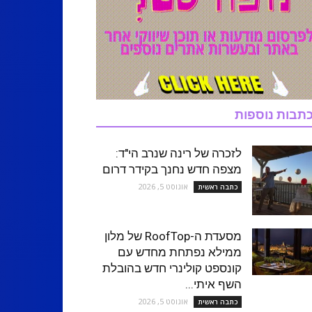
תבות נוספות
לזכרה של רינה שנרב הי"ד:
מצפה חדש נחנך בקידר דרום
אוגוסט 5, 2026
כתבה ראשית
מסעדת ה-RoofTop של מלון
ממילא נפתחת מחדש עם
קונספט קולינרי חדש בהובלת
השף איתי...
אוגוסט 5, 2026
כתבה ראשית