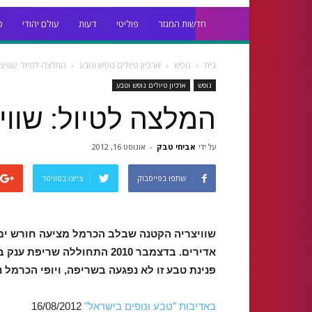
חדשות המגזר
פוליטי
דעות
עולם יהודי
כ
בית
נופש
ארכיון טיולים נופש וטבע
המלצה לטיול: שווי
נופש
ארכיון טיולים נופש וטבע
המלצה לטיול: שווי
על ידי
אביחי טבק
-
אוגוסט 16, 2012
שתפו בפייסבוק
צייצו בטוויטר
שוויצריה הקטנה שבלב הכרמל מציעה חורש ים-ת
אדירים. בדצמבר 2010 התחולל
פנינת טבע זו לא נפגעה בשריפה, ויופי הכרמל נ
באדיבות "טבע ונופים בישראל"
16/08/2012