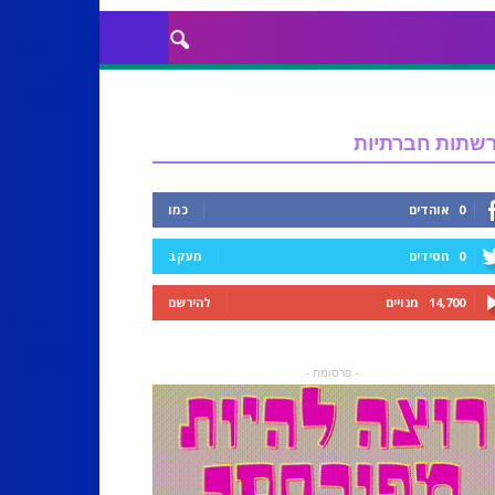
שתות חברתיות
0
אוהדים
כמו
0
חסידים
מעקב
14,700
מנויים
להירשם
- פרסומת -