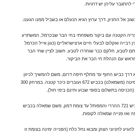
להתגבר עליהן יש דרגיות.
שוב אל החניון, דרך ערוץ הגיא הנעלם או בשביל ממנו הגענו.
יצריה הקטנה עם ביקור משפחתי בחי הבר שבכרמל, המשתרע
ואשר משמש כגרעין רבייה ואקלום לבעלי חיים ארצישראליים (כגון אייל הכרמל
ם לטבע, חלקם כבר שוחררו לטבע. חשוב לציין שחי הבר
 מראש עם הנהלת חי הבר את הביקור.
דרך כביש החוף עד מחלף חיפה דרום, משם להמשיך לכיוון
אוניברסיטת חיפה. חולפים על פני מתחם האוניברסיטה (משמאלנו) בכביש 672 ועוברים כיכר קטנה. במרחק 300
כניסה בתשלום בסופי שבוע וחינם בימי חול).
לחילופין, ניתן לפנות במחלף עתלית, לנסוע דרך כביש 721 ההררי והמפותל עד צומת דמון, משם שמאלה בכביש
גיע לחניוני הצוק ומבוא נחל כלח (הפנייה ימינה בצומת זו