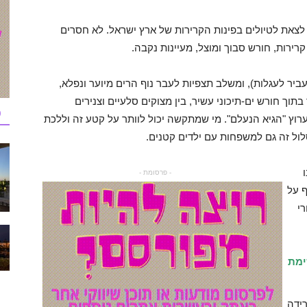
 לצאת לטיולים בפינות הקרירות של ארץ ישראל. לא חסרים
רירות, חורש סבוך ומוצל, מעיינות נקבה.
אורך כ-2.5 ק"מ (לא עביר לעגלות), ומשלב תצפיות לעבר נוף הרים מיוער ונפלא,
תוך חורש ים-תיכוני עשיר, בין מצוקים סלעיים וצנירים
כ
רוץ "הגיא הנעלם". מי שמתקשה יכול לוותר על קטע זה וללכת
לול זה גם למשפחות עם ילדים קטנים.
- פרסומת -
 על
רי
ימת
רידה