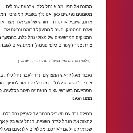
מתונה אל חניון מבוא נחל כלח, ארבעה שבילים
מסומנים נפגשים כאן ואנו נלך בשביל המערבי, המס
אדום, שיוביל אותנו דרך חורש של עצי אלון מצוי, או
ואלת המסטיק. השביל מתעקל דרומה ונראה את
המצוקים המרשימים של מצוקי נחל כלח. בהמשך ה
צורת צניר (קעורים כלפי פנימה) המתנשאים לגובה 15 מטר במקביל זה לזה ויוצרים "שער סלע" מרהיב.
(צילום: באדיבות אתר הטיולים "טבע ונופים בישראל")
נעבור מעל לראש המצוקים ונרד לעבר נחל כלח. בד
צדדי – "הגיא הנעלם" – משביל זה נחזור לחניון ב
הסתייעות בשורשי עצים הנאחזים היטב בסלעים. כא
ממנו הגענו.
תחילה נרד עם השביל הרחב עד לאפיק נחל כלח. ב
לחצות את הנחל לגדה השנייה. הנחל יבש בקיץ אך ז
שכדאי לטייל גם לאורכם, מסלולים אלו אינם מעגלי