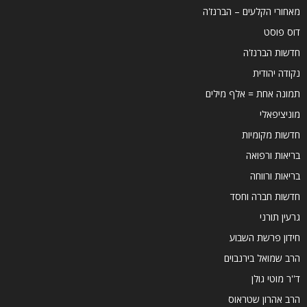
מאחורי הקלעים – הברנז'ה
דוס פוסט
חדשות הברנז'ה
נקודה יהודית
תמונה אחת = אלף מילים
מוניציפאלי
חדשות מקומיות
בריאות ורפואה
בריאות ורווחה
חדשות חברה וחסד
גרעין תורני
חידון פרשת השבוע
הרב שמואל בירנבוים
ד''ר מוטי גולן
הרב אהרון שטראוס