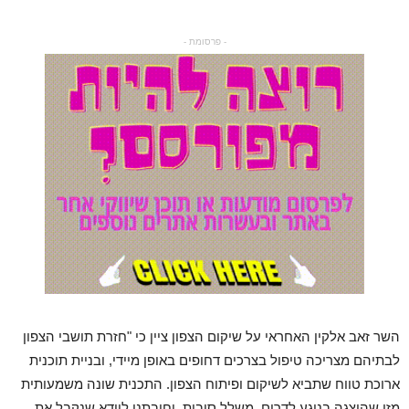
- פרסומת -
השר זאב אלקין האחראי על שיקום הצפון ציין כי "חזרת תושבי הצפון
לבתיהם מצריכה טיפול בצרכים דחופים באופן מיידי, ובניית תוכנית
ארוכת טווח שתביא לשיקום ופיתוח הצפון. התכנית שונה משמעותית
מזו שהוצגה בנוגע לדרום, משלל סיבות, וחובתנו לוודא שנקבל את