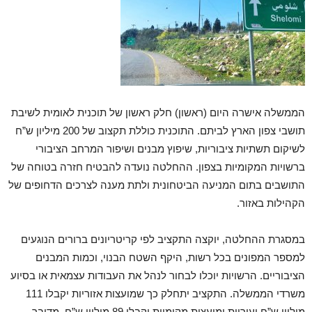
הממשלה אישרה היום (ראשון) חלק ראשון של תוכנית לאומית לשיבת
תושבי צפון הארץ לביתם. התוכנית כוללת תקצוב של 200 מיליון ש”ח
לשיקום תשתיות ציבוריות, שיפוץ מבנים ושיפור המרחב הציבורי
ברשויות המקומיות בצפון. ההחלטה נועדה להבטיח חזרה בטוחה של
התושבים בתום המניעה הביטחונית ולתת מענה לצרכים הדחופים של
הקהילות באזור.
במסגרת ההחלטה, יוקצה התקציב לפי קריטריונים ברורים הנוגעים
למספר המפונים בכל רשות, היקף השטח הבנוי, וכמות המבנים
הציבוריים. הרשויות יוכלו לבחור לנהל את העבודות עצמאית או בסיוע
משרדי הממשלה. התקציב יתחלק כך שמועצות אזוריות יקבלו 111
מיליון ש”ח ועיריות ומועצות מקומיות יקבלו 89 מיליון ש”ח. מדובר