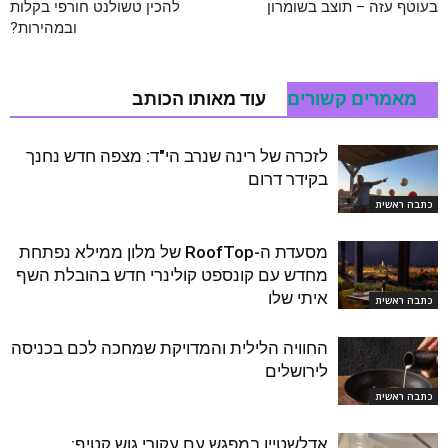
בעוטף עזה – תוצב בשומרון
להכין טשולנט חורפי בקלות
ובמהירות?
מאמרים קשורים
עוד מאותו הכותב
לזכרה של רינה שנרב הי"ד: מצפה חדש נחנך
בקידר דרום
כתבה ראשית
מסעדת ה-RoofTop של מלון ממילא נפתחת
מחדש עם קונספט קולינרי חדש בהובלת השף
איתי שלו
כתבה ראשית
החוויה הלילית והמדויקת שמחכה לכם בכניסה
לירושלים
כתבה ראשית
אדלשטיין במפגש עם עקורי גוש קטיף: