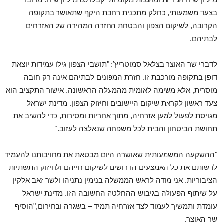
בצעד משמעותי, כחלק מתכנית רחבת היקף שתאושר בתקופה
הקרובה, לשיקום הצפון והבטחת החזרה המהירה של האזרחים
לבתיהם.
לדברי שר האוצר בצלאל סמוטריץ’: "תושבי הצפון גילו עמידות יוצאת
דופן בתקופה מורכבת זו. חזרת המפונים לבתיהם אינה רק חובה
מוסרית, אלא משימה לאומית מהמעלה הראשונה. אישור התקציב הוא
צעד ראשון לקראת שיקום היישובים וחיזוק הצפון. מדינת ישראל
מגויסת לפעול למען אזרחיה, מתוך אחריות ומסירות, כדי להשיב את
תחושת הביטחון והבית לכל משפחה שנאלצה לעזוב."
"ההשקעה המשמעותית שאושרה היום מבטאת את מחויבותנו להעמיד
לרשותם את כל האמצעים הדרושים לשיקום חייהם ולחיזוק התשתיות
הציבוריות. אני מודה לראש הממשלה בנימין נתניהו ולשר זאב אלקין
על שיתוף הפעולה בגיבוש ההחלטה החשובה הזו. מדינת ישראל
עומדת ותמשיך לעמוד לצד אזרחיה תמיד – בשגרה ובחירום,"הוסיף
שר האוצר.