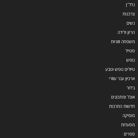
נדל''ן
צרכנות
נשים
הריון ולידה
משפחה וזוגיות
סטייל
נופש
טיולים נופש וטבע
ארכיון ענר עוזרי
בידור
אוכל ומתכונים
חדשות התרבות
מוסיקה
מסעדות
ספרים