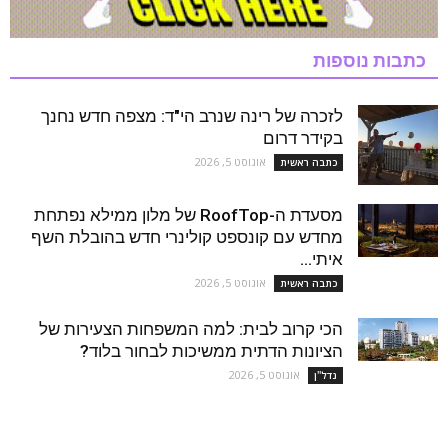
כתבות נוספות
לזכרה של רינה שנרב הי"ד: מצפה חדש נחנך
בקידר דרום
אוגוסט 5, 2026
כתבה ראשית
מסעדת ה-RoofTop של מלון ממילא נפתחת
מחדש עם קונספט קולינרי חדש בהובלת השף
איתי...
אוגוסט 5, 2026
כתבה ראשית
הכי קרוב לבית: למה המשפחות הצעירות של
הציונות הדתית ממשיכות לבחור בלוד?
אוגוסט 5, 2026
נדל''ן