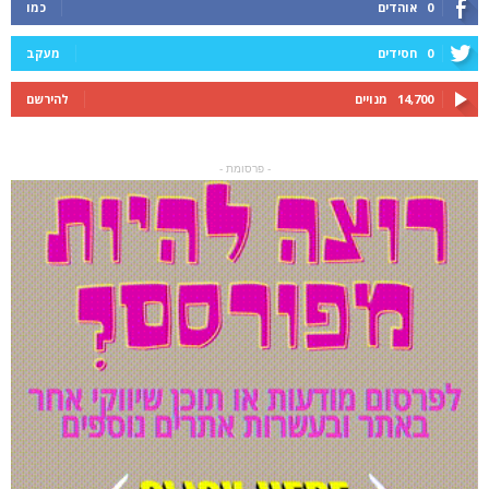
0
אוהדים
כמו
0
חסידים
מעקב
14,700
מנויים
להירשם
- פרסומת -