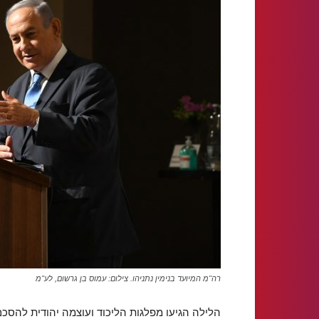
רה"מ המיועד בנימין נתניהו. צילום: עמוס בן גרשום, לע"מ
הלילה הגיעו מפלגות הליכוד ועוצמה יהודית להסכ