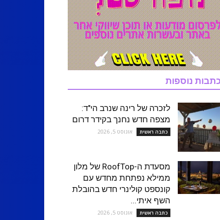
תבות נוספות
לזכרה של רינה שנרב הי"ד:
מצפה חדש נחנך בקידר דרום
אוגוסט 5, 2026
כתבה ראשית
מסעדת ה-RoofTop של מלון
ממילא נפתחת מחדש עם
קונספט קולינרי חדש בהובלת
השף איתי...
אוגוסט 5, 2026
כתבה ראשית