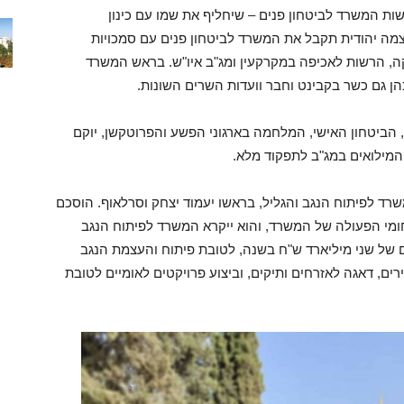
ות המשרד לביטחון פנים – שיחליף את שמו עם כינון
מה יהודית תקבל את המשרד לביטחון פנים עם סמכויות
ה, הרשות לאכיפה במקרקעין ומג"ב איו"ש. בראש המשרד
כהן גם כשר בקבינט וחבר וועדות השרים השונות.
, הביטחון האישי, המלחמה בארגוני הפשע והפרוטקשן, יוקם
המילואים במג"ב לתפקוד מלא.
רד לפיתוח הנגב והגליל, בראשו יעמוד יצחק וסרלאוף. הוסכם
חומי הפעולה של המשרד, והוא ייקרא המשרד לפיתוח הנגב
 של שני מיליארד ש"ח בשנה, לטובת פיתוח והעצמת הנגב
ים, דאגה לאזרחים ותיקים, וביצוע פרויקטים לאומיים לטובת