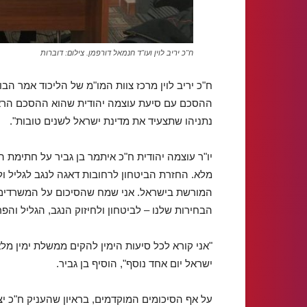
ח"כ יריב לוין ועו"ד חנמאל דורפמן. צילום: דוברות
ח"כ יריב לוין מרכז צוות המו"מ של הליכוד אמר 
ההסכם עם סיעת עוצמה יהודית שהוא ההסכם הראש
נתניהו שתצעיד את מדינת ישראל לשנים טובות".
יו"ר עוצמה יהודית ח"כ איתמר בן גביר על חתימת
מלא. החזרת הביטחון לרחובות דאגה לנגב לגליל ולח
המורשת בישראל. אני שמח שהסיכום על המשרדים
הבחירות שלנו – לביטחון ולחיזוק הנגב, הגליל והפר
"אני קורא לכל סיעות הימין להקים ממשלת ימין מל
ישראל יום אחד נוסף", הוסיף בן גביר.
על אף הסיכומים המוקדמים, בראיון שהעניק ח"כ 