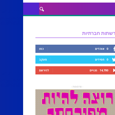
שתות חברתיות
0
אוהדים
כמו
0
חסידים
מעקב
14,700
מנויים
להירשם
- פרסומת -