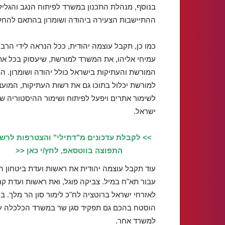
בנוסף, מנהלת התכנון במשרד לפיתוח הנגב והגלי
ההתיישבות הצעירה ביהודה ושומרון בהתאם להח
כמו כן, תקבל עוצמה יהודית, ככל הנראה לידי הרב
עמיחי אליהו, את המשרד למורשת, שיעסוק בכל את
המורשת והעתיקות בישראל כולל יהודה ושומרון. ה
למורשת יכלול בתוכו גם את רשות העתיקות, המוע
לשימור אתרים ויפעל לפיתוח ושימור ההיסטוריה ש
ישראל.
>> לקבלת עדכונים מ"דתילי" והצטרפות לרש
התפוצה בווטסאפ, לחץ/י כאן <<
עוד תקבל עוצמה יהודית את ראשות ועדת ביטחון ה
עבור תא"ח במיל. צביקה פוגל, ואת ראשות ועדת קר
לאזרחי ישראל ברוטציה לח"כ לימור סון הר מלך. ב
הוסטח בהכם גם תפקיד סגן שר במשרד הכלכלה עבור 
למשרד אחר.