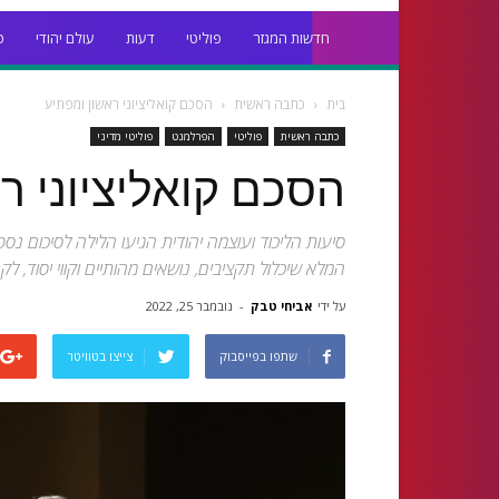
חדשות המגזר
פוליטי
דעות
עולם יהודי
כ
בית
כתבה ראשית
הסכם קואליציוני ראשון ומפתיע
כתבה ראשית
פוליטי
הפרלמנט
פוליטי מדיני
הסכם קואליציוני ר
סיעות הליכוד ועוצמה יהודית הגיעו הלילה לסיכו
המלא שיכלול תקציבים, נושאים מהותיים וקווי יסוד
על ידי
אביחי טבק
-
נובמבר 25, 2022
שתפו בפייסבוק
צייצו בטוויטר