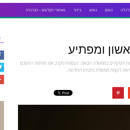
לכלה
נשים
נופש
בידור
מאחורי הקלעים – הברנז'ה
ר
אשון ומפתיע
ם נספח תפקידים בממשלה הבאה. הנספח מקרב את חתימת ההסכם
, לקראת הקמת ממשלת נתניהו החדשה.