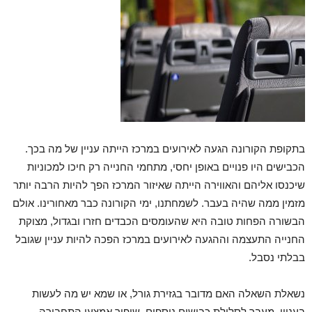
בתקופת הקורונה הגעה לאירועים במרכז הייתה עניין של מה בכך.
הכבישים היו פנויים באופן יחסי, מתחמי החנייה רק חיכו למכוניות
שיכנסו אליהם והאווירה הייתה שאיזור המרכז הפך להיות הרבה יותר
מזמין ממה שהיה בעבר. לשמחתנו, ימי הקורונה כבר מאחורינו. אולם
הבשורה הפחות טובה היא שהעומסים הכבדים חזרו ובגדול, מצוקת
החנייה התעצמה וההגעה לאירועים במרכז הפכה להיות עניין שגובל
בבלתי נסבל.
נשאלת השאלה האם מדובר בגזירת גורל, או שמא יש מה לעשות
בעניין. מעבר לסלילת כבישים נוספים, שיפור אמצעי התחבורה