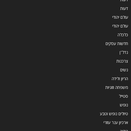
דעות
עולם יהודי
עולם יהודי
כלכלה
חדשות עסקים
נדל''ן
צרכנות
נשים
הריון ולידה
משפחה וזוגיות
סטייל
נופש
טיולים נופש וטבע
ארכיון ענר עוזרי