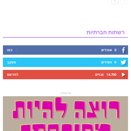
רשתות חברתיות
0
אוהדים
כמו
0
חסידים
מעקב
14,700
מנויים
להירשם
- פרסומת -