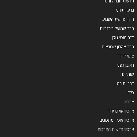
חדשות חברה וחסד
גרעין תורני
חידון פרשת השבוע
הרב שמואל בירנבוים
ד''ר מוטי גולן
הרב אהרון שטראוס
ציפי לידר
ראובן גפני
שות"ים
דברי תורה
כללי
ארכיון
ארכיון עולם יהודי
ארכיון אוכל ומתכונים
ארכיון חדשות התרבות