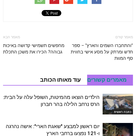
מאמר קודם
מאמר הבא
"והתחברו השמים והארץ" – ספר
מחפשים תשמישי קדושה באיכות
חדש ומרתק על מסע אישי בחווית
גבוהה? הכירו את משכן התכלת
סף המוות
מאמרים קשורים
עוד מאותו הכותב
הילדים הוצאו מהמיטות, השופל עלה על הבית:
הרס נרחב הלילה בהר חברון
כתבה ראשית
יום ראשון למבצע "שאגת הארי": אישה נהרגה
ו-121 נפצעו ברחבי הארץ