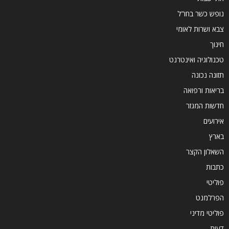
נופש כשר בחו"ל
צבא ושרות לאומי
חינוך
טכנולוגיה ואינטרנט
תזונה נכונה
בריאות ורפואה
חדשות המגזר
אירועים
בארץ
השאלון הקצר
כתבות
פוליטי
הפרלמנט
פוליטי מדיני
דעות