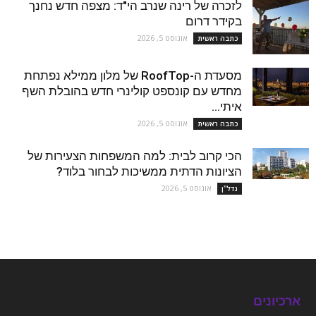
לזכרה של רינה שנרב הי"ד: מצפה חדש נחנך
בקידר דרום
אוגוסט 5, 2026
כתבה ראשית
מסעדת ה-RoofTop של מלון ממילא נפתחת
מחדש עם קונספט קולינרי חדש בהובלת השף
איתי...
אוגוסט 5, 2026
כתבה ראשית
הכי קרוב לבית: למה המשפחות הצעירות של
הציונות הדתית ממשיכות לבחור בלוד?
אוגוסט 5, 2026
נדל''ן
ארכיונים