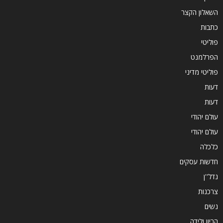
השאלון הקצר
כתבות
פוליטי
הפרלמנט
פוליטי מדיני
דעות
דעות
עולם יהודי
עולם יהודי
כלכלה
חדשות עסקים
נדל''ן
צרכנות
נשים
הריון ולידה