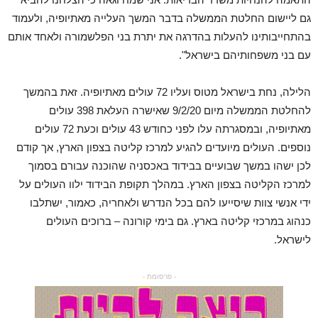
גם ליישום החלטת הממשלה בדבר המשך העלייה מאתיופיה, ולעמוד
בהתחייבותינו להעלות בהדרגה את יתרת בני הפלשמורה ולאחד אותם
עם בני משפחותיהם בישראל".
הלילה, נחת בישראל מטוס ועליו 72 עולים מאתיופיה. זאת בהמשך
להחלטת הממשלה מיום 9/2/20 שאישרה העלאת 398 עולים
מאתיופיה, ובמסגרתה עלו לפני כחודש 43 עולים וכעת 72 עולים
נוספים. העולים מיועדים להגיע למרכז קליטה בצפון הארץ, אך קודם
לכן ישהו במשך שבועיים בבידוד באכסניה שהוכנה עבורם בסמוך
למרכז הקליטה בצפון הארץ. במהלך תקופת הבידוד ילוו העולים על
ידי אנשי צוות שיסייעו להם בכל הנדרש ולאחריה, כאמור, ישתלבו
כנהוג במרכזי קליטה בארץ. גם בימי קורונה – ברוכים העולים
לישראל.
- פרסומת -