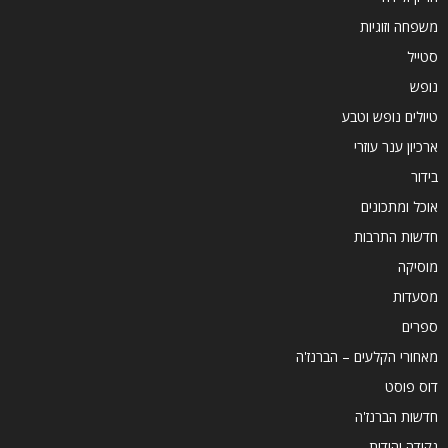
משפחה וזוגיות
סטייל
נופש
טיולים נופש וטבע
ארכיון ענר עוזרי
בידור
אוכל ומתכונים
חדשות התרבות
מוסיקה
מסעדות
ספרים
מאחורי הקלעים – הברנז'ה
דוס פוסט
חדשות הברנז'ה
נקודה יהודית