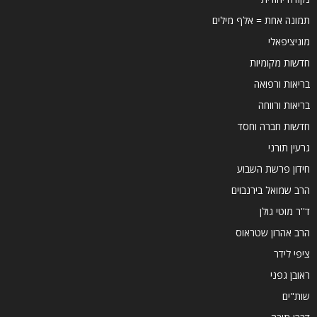
תמונה אחת = אלף מילים
מוניציפאלי
חדשות מקומיות
בריאות ורפואה
בריאות ורווחה
חדשות חברה וחסד
גרעין תורני
חידון פרשת השבוע
הרב שמואל בירנבוים
ד''ר מוטי גולן
הרב אהרון שטראוס
ציפי לידר
ראובן גפני
שות"ים