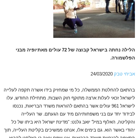
הלילה נחתה בישראל קבוצה של 72 עולים מאתיופיה מבני
הפלשמורה.
אביחי טבק
24/03/2020
בהתאם להחלטת הממשלה, כל מי שמחזיק בידו אשרה תקפה לעלייה
לישראל זכאי לעלות ארצה מתוקף חוק השבות. מתחילת החודש, עלו
לישראל 961 עולים אשר בהתאם להוראות משרד הבריאות, נכנסו
לבידוד יחד עם בני משפחותיהם מיד עם הגעתם. שר העלייה
והקליטה, האלוף במיל' יואב גלנט: "מדינת ישראל היא ביתו של כל
יהודי באשר הוא. גם בימים אלו, אנחנו ממשיכים בקליטת העלייה, תוך
התאמה להנחיות משרד הבריאות. אני שמח וגאה כי הצלחנו להביא