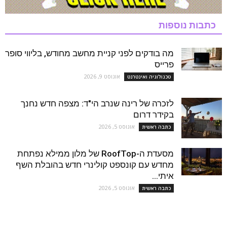
כתבות נוספות
מה בודקים לפני קניית מחשב מחודש, בליווי סופר
פרייס
אוגוסט 9, 2026
טכנולוגיה ואינטרנט
לזכרה של רינה שנרב הי"ד: מצפה חדש נחנך
בקידר דרום
אוגוסט 5, 2026
כתבה ראשית
מסעדת ה-RoofTop של מלון ממילא נפתחת
מחדש עם קונספט קולינרי חדש בהובלת השף
איתי...
אוגוסט 5, 2026
כתבה ראשית