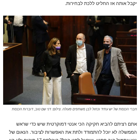
יקבל אותה אז החליט ללכת לבחירות.
חברי הכנסת של יש עתיד וכחול לבן משתפים פעולה. צילום: דני שם טוב, דוברות הכנסת
אתם רציתם להביא חקיקה הכי אנטי דמוקרטית שיש כדי שראש
הממשלה לא יוכל להתמודד ולתת את האפשרות לציבור. הנאום של