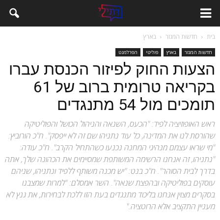
בית
חדשות המגזר
בארץ
חדשות המגזר
בארץ
פוליטי
הפרלמנט
הצעות החוק לפיזור הכנסת עברו
בקריאה טרומית ברוב של 61
תומכים מול 54 מתנגדים
ראש האופוזיציה לפיד: "הכעס, השנאה והניהול הכושל והפוליטיקה
שהורסת לנו את המדינה, כל עוד נתניהו שם זה לא ייפסק". ח"כ הורוביץ:
"מי שראו עצמם מנהיגי המחנה נכנעו כשהתחיל הקרב". ח"כ עודה:
"נתניהו, זה אנחנו הרשימה המשותפת שמסיימים את הכהונה שלך, אתה
בדרך לבית הסוהר". ח"כ בנט: "יש מכנה משותף ללפיד ונתניהו, שניהם
עוסקים בפוליטיקה ובהפצת שנאה". השר אמסלם: "למרות שמצבנו
בסקרים מצוין אנחנו בליכוד מתנגדים בעת הזו ללכת לבחירות, את גנץ לא
מעניין התקציב אלא הרוטציה."