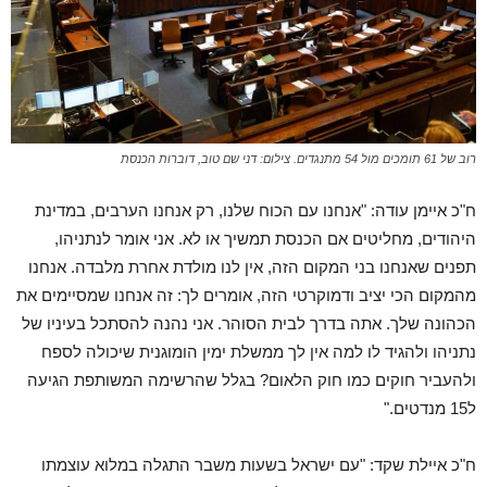
רוב של 61 תומכים מול 54 מתנגדים. צילום: דני שם טוב, דוברות הכנסת
ח"כ איימן עודה: "אנחנו עם הכוח שלנו, רק אנחנו הערבים, במדינת
היהודים, מחליטים אם הכנסת תמשיך או לא. אני אומר לנתניהו,
תפנים שאנחנו בני המקום הזה, אין לנו מולדת אחרת מלבדה. אנחנו
מהמקום הכי יציב ודמוקרטי הזה, אומרים לך: זה אנחנו שמסיימים את
הכהונה שלך. אתה בדרך לבית הסוהר. אני נהנה להסתכל בעיניו של
נתניהו ולהגיד לו למה אין לך ממשלת ימין הומוגנית שיכולה לספח
ולהעביר חוקים כמו חוק הלאום? בגלל שהרשימה המשותפת הגיעה
ל15 מנדטים."
ח"כ איילת שקד: "עם ישראל בשעות משבר התגלה במלוא עוצמתו