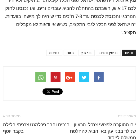
גנץ אתמול היה פתטי, ישראל לפני הכל? קיבלתם 17 תיקים ולא היו
לכם 17 איש, חשבתם בהתחלה להביא עובדים זרים. ואז נכנסנו לחוק
הנורבגי והכנסת לכנסת עוד 7-8 ח"כים כדי שיהיה לך מישהו בוועדות.
זה ישראל לפני הכל? לגבי התקציב, כשיש אי ודאות לא מקבלים
תקציב."
תגיות
בנימין נתניהו
בני גנץ
כנסת
בחירות
מאמר קודם
מאמר הבא
יום ההוקרה לפצועי צה"ל: הרעיון
ח"כים וחבר פרלמנט צרפתי הלילה
שנולד בבני עקיבא והביא להחלטת
בקבר יוסף
ממשלה לייסודו