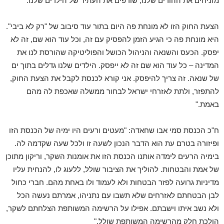
מזניחים את ההורים שלנו, שורפים את העתיד של הילדים שלנו.
הצעת החוק הזו לא מונחת פה היום בתור עוד סיבוב של "רק לא ביבי".
היא מונחת פה כי הגיע הזמן להפסיק עם זה, וכל עוד הוא שם, זה לא
יפסק. הכעס והשנאה והניהול הכושל והפוליטיקה שהורסת לנו את
המדינה – כל עוד הוא שם זה לא ייפסק. הילדים שלנו גדלים בתוך ים
של שנאה. זה צריך להיפסק. אני קורא לכנסת לקבל את הצעת החוק,
להתפזר, ולתת לאזרחי ישראל לבחור ממשלה שאכפת לה מהם
באמת."
ח"כ הכנסת סמי אבו שחאדה: "מעטים ורעים היו ימיה של הכנסת הזו
ופיזורה בטרם עת הוא הדבר הנכון לשעה זו ולכל שעה שקדמה לה.
בימיה הרעים לימדה אותנו הכנסת הזו את אומנות השקר, וריקון מתוכן
של אמת והבטחות. להוליך את הציבור שולל, ללעוג לו, להנחית עליו
מדיניות גרועה לפזר הבטחות ולא לעמוד ולו באחת מהם. חברי כחול
לבן הבטחתם לאזרחים שלא תשבו עם נתניהו, אמרתם נעשה הכל
ולא נשב איתו וישבתם. אפילו על הרשימה המשותפת הצלחתם לשקר,
הולכת חלק מהרשימה המשותפת שולל."