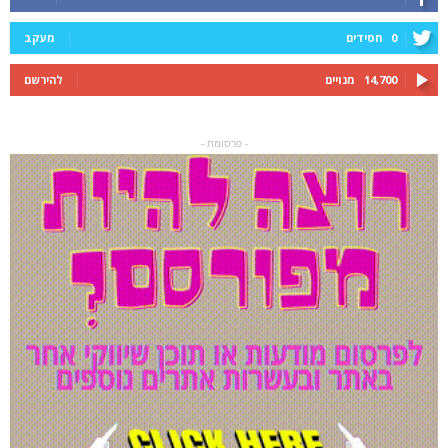
0
חסידים
מעקב
14,700
מנויים
להירשם
- פרסומת -