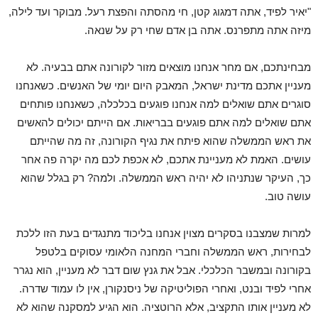
"יאיר לפיד, אתה דמגוג קטן, חי מהסתה והפצת רעל. מבוקר ועד לילה,
מיזה אתה מתפרנס. אתה בן אדם שחי רק על שנאה.
מבחינתכם, אם מחר אנחנו מוצאים מזור לקורונה אתם בבעיה. לא
מעניין אתכם מדינת ישראל, המאבק היום יומי של האנשים. כשאנחנו
סוגרים אתם שואלים למה אנחנו פוגעים בכלכלה, כשאנחנו פותחים
אתם שואלים למה אתם פוגעים בבריאות. אם הייתם יכולים להאשים
את ראש הממשלה שהוא פיתח את נגיף הקורונה, זה מה שהייתם
עושים. האמת לא מעניינת אתכם, לא אכפת לכם מה יקרה פה אחר
כך, העיקר שנתניהו לא יהיה ראש הממשלה. ולמה? רק בגלל שהוא
עושה טוב.
למרות שמצבנו בסקרים מצוין אנחנו בליכוד מתנגדים בעת הזו ללכת
לבחירות, ראש הממשלה וחברי המחנה הלאומי עסוקים בלטפל
בקורונה ובמשבר הכלכלי. אבל את גנץ שום דבר לא מעניין, הוא נגרר
אחרי לפיד ובנט, ואחרי הפוליטיקה של ניסנקורן, אין לו עמוד שדרה.
לא מעניין אותו התקציב, אלא הרוטציה. הוא הגיע למסקנה שהוא לא