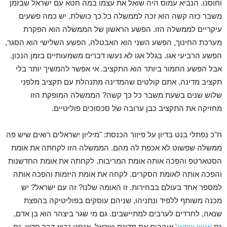
וחוסנו. הנביא עמוס היה שואל את עצמו במה חטא עם ישראל שבזמן
משבר כזה קשה הוא זכה לממשלה כל כך כושלת. יש כמה פשעים
עיקריים לממשלה הזו. הפשע הראשון של הממשלה הוא הפקרת
מערכת החינוך, הפשע השני הוא האבטלה, הפשע השלישי הוא הסגר,
הפשע הרביעי אגו. בגלל אגו לא נעשו דברים משמעותיים בזמן הנכון.
אבל הפשע החמור ביותר הוא התקציב. אי אפשר להמשיך יותר בלי
תקציב מדינה, אתם קולטים שהמדינה מתנהלת עם תקציב מלפני
שלוש שנים בשעת משבר כל כך קשה? הממשלה המופקת הזו
מחזיקה את התקציב כבן ערובה של סכסוכים פוליטיים.
ח"כ נפתלי בנט בדיון על פיזור הכנסת: "מיליון ישראלים רואים שיש פה
ממשלה שפשוט לא אכפת לה מהם. הממשלה הזו לקחתה את אומת
הסטארטפ והפכה אותה אומת המריבות. לקחתה את אומת החדשנות
והפכה אותה לאומת הסקרים. לקחה את אומת היזמות והפכה אותה
למספר אחד בעולם בבחירות. זו האומה שלנו? זה עם ישראל? יש
מכנה משותף ללפיד ונתניהו, שניהם עוסקים בפוליטיקה בהפצת
שנאה, לחרדים לערבים למתיישבים. גם מי שגר ביצהר הוא בן אדם,
גם
אנשי שמאל
אוהבים את מדינת ישראל. אנחנו נביא דבר חדש. גם