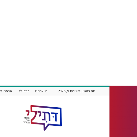
יום ראשון, אוגוסט 9, 2026
מי אנחנו
כתבו לנו
פרסמו אצ
דתילי
אתר
חדשות