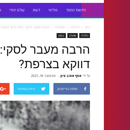
חדשות המגזר
פוליטי
דעות
עולם יהודי
כ
בית
כלכלה
ספורט
הרבה מעבר לסקי: למה כדאי לטוס ל
כלכלה
ספורט
נופש
הרבה מעבר לסקי: 
דווקא בצרפת?
על ידי
אסף אוהב ציון
-
ספטמבר 18, 2025
שתפו בפייסבוק
צייצו בטוויטר