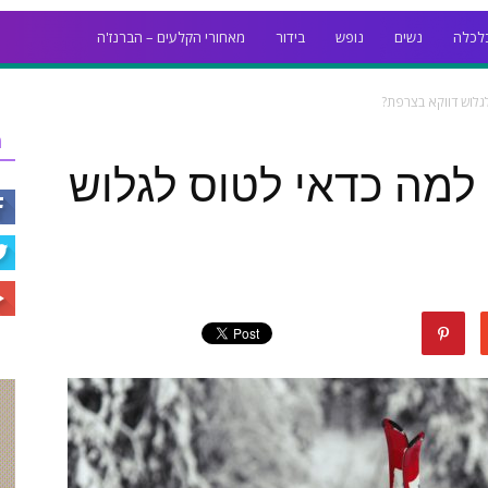
לכלה
נשים
נופש
בידור
מאחורי הקלעים – הברנז'ה
גלוש דווקא בצרפת?
ר
למה כדאי לטוס לגלוש