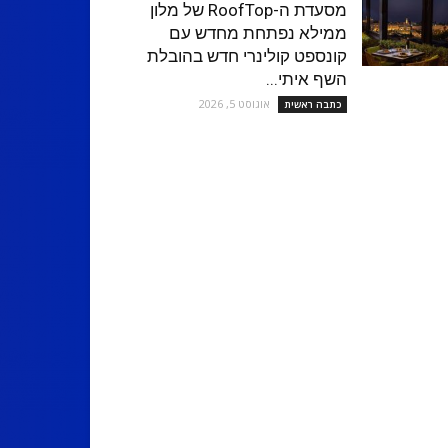
מסעדת ה-RoofTop של מלון
ממילא נפתחת מחדש עם
קונספט קולינרי חדש בהובלת
השף איתי...
אוגוסט 5, 2026
כתבה ראשית