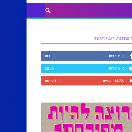
שתות חברתיות
0
אוהדים
כמו
0
חסידים
מעקב
14,700
מנויים
להירשם
- פרסומת -