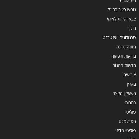
התיישבות
נופש כשר בחו"ל
צבא ושרות לאומי
חינוך
טכנולוגיה ואינטרנט
תזונה נכונה
בריאות ורפואה
חדשות המגזר
אירועים
בארץ
השאלון הקצר
כתבות
פוליטי
הפרלמנט
פוליטי מדיני