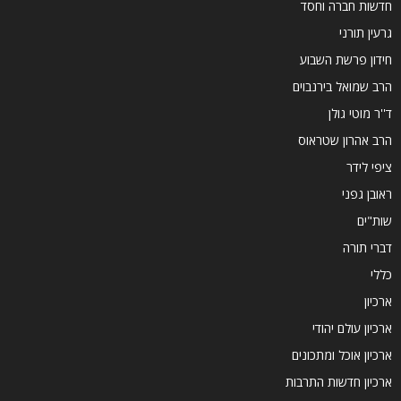
חדשות חברה וחסד
גרעין תורני
חידון פרשת השבוע
הרב שמואל בירנבוים
ד''ר מוטי גולן
הרב אהרון שטראוס
ציפי לידר
ראובן גפני
שות"ים
דברי תורה
כללי
ארכיון
ארכיון עולם יהודי
ארכיון אוכל ומתכונים
ארכיון חדשות התרבות