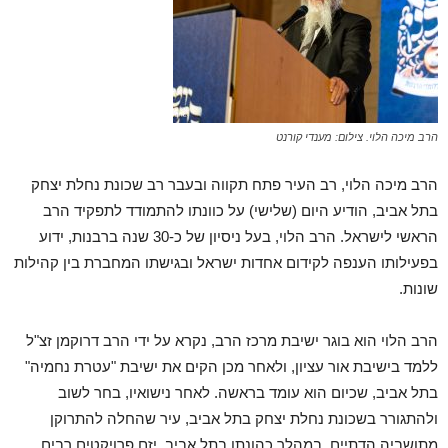
הרב מיכה הלוי. צילום: מענדי קורנט
הרב מיכה הלוי, רב העיר פתח תקווה ובעבר רב שכונת נחלת יצחק
בתל אביב, הודיע היום (שלישי) על כוונתו להתמודד לתפקיד הרב
הראשי לישראל. הרב הלוי, בעל ניסיון של כ-30 שנה ברבנות, ידוע
בפעילותו הענפה לקידום אחדות ישראל ובגישתו המחברת בין קהילות
שונות.
הרב הלוי הוא בוגר ישיבת מרכז הרב, נקרא על ידי הרב דרוקמן זצ"ל
ללמד בישיבת אור עציון, ולאחר מכן הקים את ישיבת "עטרת נחמיה"
בתל אביב, שכיום הוא עומד בראשה. לאחר נישואיו, בחר לשוב
ולהתגורר בשכונת נחלת יצחק בתל אביב, עיר שהחלה להתרוקן
מתושביה הדתיים. במהלך כהונתו בתל אביב, יזם פרויקטים רבים