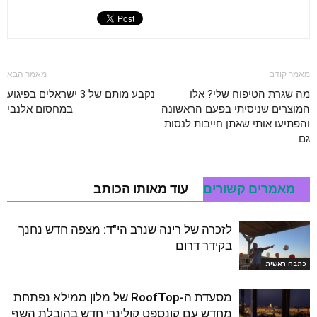
מאמר קודם
מאמר הבא
מה שגרת הטיפוח שלי? אלו
נקבע מותם של 3 ישראלים בפיגוע
המוצרים שניסיתי בפעם הראשונה
במחסום אלנבי
והפתיעו אותי שאתן חייבות לנסות
גם
מאמרים קשורים
עוד מאותו הכותב
לזכרה של רינה שנרב הי"ד: מצפה חדש נחנך
בקידר דרום
כתבה ראשית
מסעדת ה-RoofTop של מלון ממילא נפתחת
מחדש עם קונספט קולינרי חדש בהובלת השף