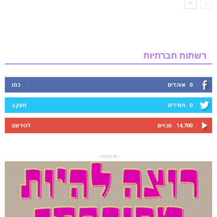
רשתות חברתיות
0
אוהדים
כמו
0
חסידים
מעקב
14,700
מנויים
להירשם
- פרסומת -