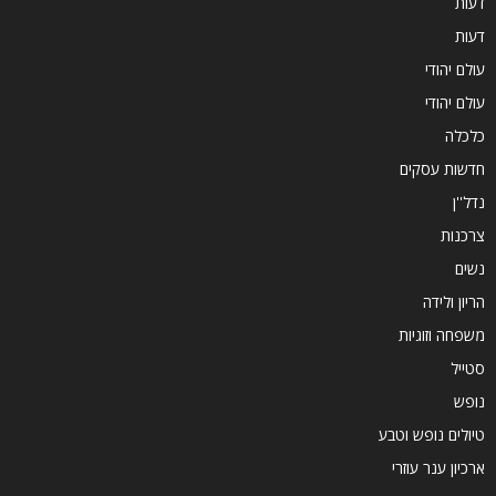
דעות
דעות
עולם יהודי
עולם יהודי
כלכלה
חדשות עסקים
נדל''ן
צרכנות
נשים
הריון ולידה
משפחה וזוגיות
סטייל
נופש
טיולים נופש וטבע
ארכיון ענר עוזרי