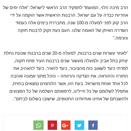
הרב מיכה הלוי, המועמד לתפקיד הרב הראשי לישראל: "אלה ימים של
אחריות כבדה על עם ישראל. הרבנות הראשית אשר הוקמה על ידי
הרב קוק לפני למעלה מ-100 שנה, מתבררת בימים אלה כעמוד
השדרה האיתן של האומה שלנו. העם כעת זקוק לרבנות חזקה
ונעימה."
"לאחר עשרות שנים ברבנות, למעלה מ-20 שנים ברבנות שכונת נחלת
יצחק בתל אביב ולמעלה מעשור שנים ברבנות העיר פתח תקוה,
למדתי כיצד לשאוב כוח מהציבור, כיצד להאיר, כיצד להאהיב את
התורה וההוראה, את הצדקה והרווחה – והכל מתוך אמונה ואהבה
לכל אחד ואחת מישראל. בעת הזו, אשר הלוחמים נמצאים בחזית,
אתפלל לשלומם של כל חיילינו, לרפואתם השלמה של כל הפצועים
ולהשבתם של אחינו ואחיותינו החטופים, שישובו בשלום לביתם".