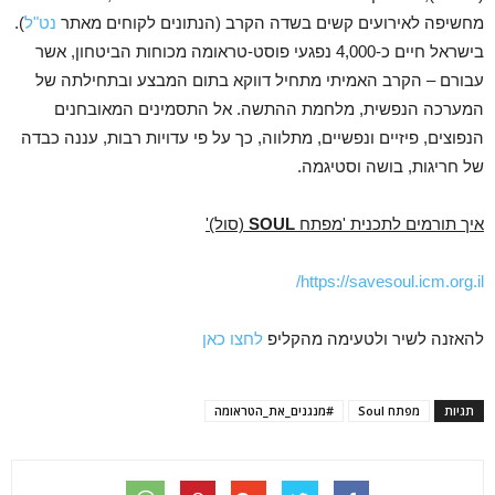
מחשיפה לאירועים קשים בשדה הקרב (הנתונים לקוחים מאתר
נט
"
ל
).
בישראל חיים כ-4,000 נפגעי פוסט-טראומה מכוחות הביטחון, אשר
עבורם – הקרב האמיתי מתחיל דווקא בתום המבצע ובתחילתה של
המערכה הנפשית, מלחמת ההתשה. אל התסמינים המאובחנים
הנפוצים, פיזיים ונפשיים, מתלווה, כך על פי עדויות רבות, עננה כבדה
של חריגות, בושה וסטיגמה.
איך תורמים לתכנית 'מפתח
SOUL
(סול)'
https://savesoul.icm.org.il/
להאזנה לשיר ולטעימה מהקליפ
לחצו
כאן
תגיות
מפתח Soul
#מנגנים_את_הטראומה