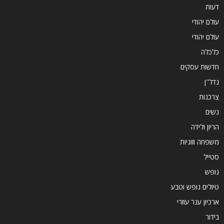
דעות
עולם יהודי
עולם יהודי
כלכלה
חדשות עסקים
נדל''ן
צרכנות
נשים
הריון ולידה
משפחה וזוגיות
סטייל
נופש
טיולים נופש וטבע
ארכיון ענר עוזרי
בידור