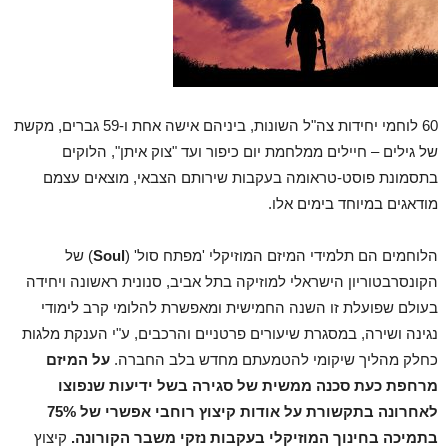
60 לוחמי יחידות צה"ל השונות, ביניהם אישה אחת ו-59 גברים, מקשת
של גילים – חיילים ממלחמת יום כיפור ועד "צוק איתן", הלוקים
בתסמונת פוסט-טראומה בעקבות שירותם הצבאי, מוצאים עצמם
מודאגים במיוחד בימים אלו.
הלוחמים הם תלמידי המיזם המוזיקלי 'מפתח סול' (
Soul
) של
הקונסרבטוריון הישראלי למוזיקה בתל אביב, סנונית ראשונה ויחידה
בעולם שפועלת זו השנה החמישית ומאפשרת להלומי קרב לימודי
נגינה ושירה, במסגרת שיעורים פרטניים והרכבים, ע"י הענקת מלגות
כחלק מהליך שיקומי להטמעתם מחדש בלב החברה.
על המיזם
מרחפת כעת סכנה ממשית של סגירה בשל ידיעות שנפוצו
לאחרונה בתקשורת על אודות קיצוץ רוחבי אפשרי של 75%
בתמיכה בחינוך המוזיקלי בעקבות נזקי משבר הקורונה.
קיצוץ