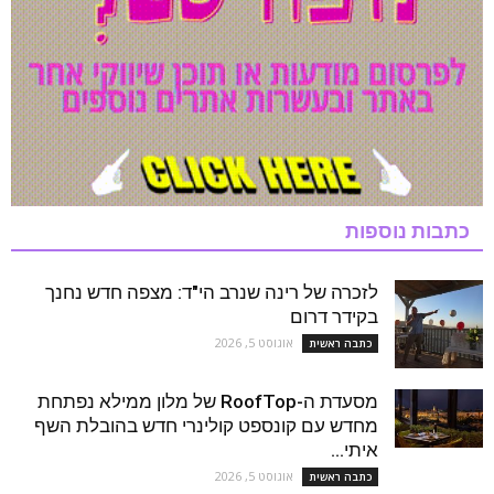
כתבות נוספות
לזכרה של רינה שנרב הי"ד: מצפה חדש נחנך
בקידר דרום
אוגוסט 5, 2026
כתבה ראשית
מסעדת ה-RoofTop של מלון ממילא נפתחת
מחדש עם קונספט קולינרי חדש בהובלת השף
איתי...
אוגוסט 5, 2026
כתבה ראשית