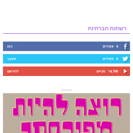
רשתות חברתיות
0
אוהדים
כמו
0
חסידים
מעקב
14,700
מנויים
להירשם
- פרסומת -