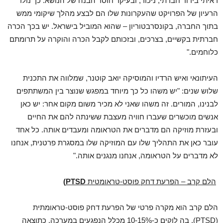
ראיתי בידוד חברתי, ניכור, ובעיקר חוסר הבנה של הנושא. כך נולד
הרעיון של הפרויקט שהעקרונות שלו הם לבצע מהלך שיקומי ממש
בתוך החברה, בקונסרבטוריון – שהוא המוביל בישראל. יש בכך הכרה
חברתית בקשיים, בצרכים, ובזכותם לקבל הכרה והוקרה על תרומתם
כלוחמים."
העיתונאי ואיש הרדיו והמוסיקה יואב קוטנר, שמלווה את התכנית
שלוש שנים: "יש משהו כל כך מיוחד במפגש שנוצר בין המשתתפים
לבנינו, המורים. זה משהו שאני לא מכיר משום מקום אחר: יש כאן
אנשים מוכשרים שעברו חוויה מעצבת ששינתה להם את החיים
ובעזרת מוזיקה הם מדברים את הטראומה ומעבדים אותה. כל אחד
עובר כאן את התהליך שלו עם המוזיקה שלו במסגרת פרטנית, אנחנו
לא מדברים על הטראומה, אנחנו מנגנים אותה."
הלם קרב – הפרעת דחק פוסט-טראומטית
PTSD)
הלם קרב הוא מקרה פרטי של הפרעת דחק פוסט-טראומתית
(PTSD), בה לוקים כ-10-15% מכלל הנפגעים במערכה, כתוצאה