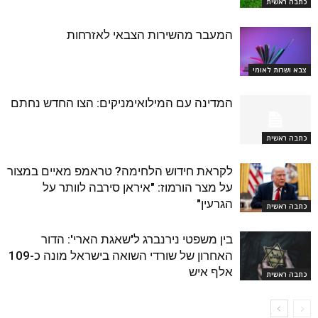
כתבה ראשית
המעבר מהשירות הצבאי לאזרחות
צבא ושרות לאומי
המדינה עם המילואימניקים: הצו החדש נחתם
כתבה ראשית
לקראת חידוש הלחימה? טראמפ מאיים במצור
על מצר הורמוז: "איראן סירבה לוותר על
הגרעין"
כתבה ראשית
בין משפטי נירנברג ל'שאגת הארי': הדור
האחרון של שורדי השואה בישראל מונה כ-109
אלף איש
כתבה ראשית