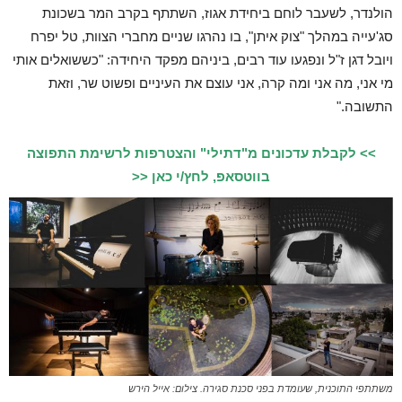
הולנדר, לשעבר לוחם ביחידת אגוז, השתתף בקרב המר בשכונת
סג'עייה במהלך "צוק איתן", בו נהרגו שניים מחברי הצוות, טל יפרח
ויובל דגן ז"ל ונפגעו עוד רבים, ביניהם מפקד היחידה: "כששואלים אותי
מי אני, מה אני ומה קרה, אני עוצם את העיניים ופשוט שר, וזאת
התשובה."
>> לקבלת עדכונים מ"דתילי" והצטרפות לרשימת התפוצה
בווטסאפ, לחץ/י כאן <<
משתתפי התוכנית, שעומדת בפני סכנת סגירה. צילום: אייל הירש