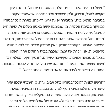
"טיפול בחיילים שלנו, בבנים שלנו, במסגרת בית חולים – זה רעיון
שקשה לעכל, ובצדק, ולכן חיפשתי אלטרנטיבה שתאפשר שיקום
בסביבה נורמטיבית," מסבירה יפעת גרינוולד-כהן, בוגרת קונסרבטוריון
למוזיקה במגמת פסנתר, מי שנפצעה קשה באסון צאלים א'. יפעת היא
פסיכולוגית קלינית מומחית, מטפלת בפוסט-טראומה, יוזמת תכנית
'מפתח סול' ומנהלת אותה בהתנדבות יחד מיכל ארד אברמוב, מנהלת
הפיתוח הארגוני בקונסרבטוריון. " אין מספיק מילים כדי לתאר חוויה
טראומטית. אני זוכרת את עצמי שוכבת בבית החולים אחרי האסון
בצאלים, פצועה וכואבת, ומקשיבה לשירים: 'הנסיך הקטן מפלוגה ב',
'ציפור פצועה שמרי נפשך' – וזה מה שגרם לי להתחיל לבכות. בנוכחות
המוסיקה הצלחתי לעבד את הכאב הנפשי ולהתחבר אליו."
"הרעיון לפנות לקונסרבטוריון בתל אביב עלה, כי חשבתי שנכון יהיה
לייצר מקום אלטרנטיבי נוסף לשיקום, בסביבה נורמטיבית נטולת
סטיגמות, במוסד מוביל בלב העשייה המוסיקלית בארץ. במשך שנים
ראיתי הנמכה בלתי נסבלת ולא הוגנת של אוכלוסיית הלומי הקרב;