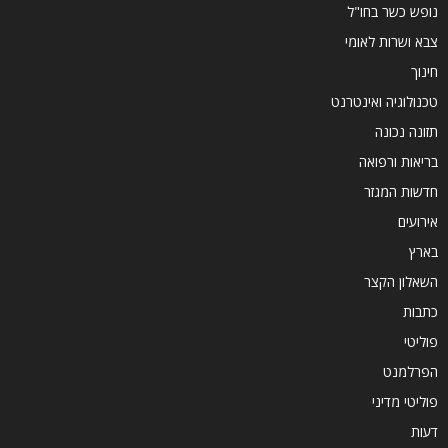
נופש כשר בחו"ל
צבא ושרות לאומי
חינוך
טכנולוגיה ואינטרנט
תזונה נכונה
בריאות ורפואה
חדשות המגזר
אירועים
בארץ
השאלון הקצר
כתבות
פוליטי
הפרלמנט
פוליטי מדיני
דעות