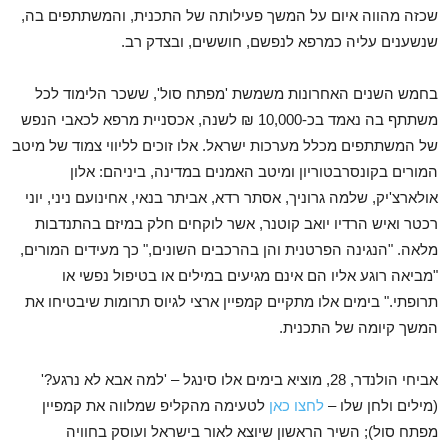
שכזה מהווה איום על המשך פעילותה של התכנית, והמשתתפים בה,
שנשענים עליה כמרפא לנפשם, חוששים, ובצדק רב.
בחמש השנים האחרונות משמשת 'מפתח סול', ששכר הלימוד לכל
משתתף בה נאמד בכ-10,000 ₪ לשנה, אכסניית מרפא לכאבי הנפש
של המשתתפים מכלל מערכות ישראל. אלו זוכים לליווי צמוד של מיטב
המורים בקונסרבטוריון ומיטב האמנים במדינה, ביניהם: אלון
אולארצ'יק, שלמה גרוניך, אסתר רדא, אביתר בנאי, אחינועם ניני, יוני
רכטר ואיש הרדיו יואב קוטנר, אשר לוקחים חלק במיזם בהתנדבות
מלאה. "הנגינה הפרטנית והן בהרכבים השונים," כך מעידים המורים,
"מביאה רוגע אליו הם אינם מגיעים במילים או בטיפול נפשי או
תרופתי." בימים אלו מתקיים קמפיין ארצי לגיוס תרומות שיבטיחו את
המשך קיומה של התכנית.
אביחי הולנדר, 28, מוציא בימים אלו סינגל – 'למה אבא לא נרגע?'
(מילים ולחן שלו –
לחצו
כאן
לטעימה מהקליפ שמלווה את קמפיין
מפתח סול); השיר הראשון שיוצא לאור בישראל ועוסק בחוויה