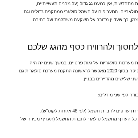
ות מתחדשות, אין כמעט גג גדול (על מבנים תעשייתיים,
סולאריים. התעריפים על חשמל סולארי ממתקנים גדולים וגם
עצמן, כך שעדיין מדובר על השקעה משתלמת ועל בחירה
לחסוך ולהרוויח כסף מהגג שלכם
מערכות סולאריות על גגות פרטיים. במשך שנים זה היה
אפשרי רק בבתים פרטיים צמודי קרקע, אך שינוי חקיקה בסוף 2020 מאפשר לראשונה התקנת מערכת סולארית גם
י שלישים מהדיירים בבניין.
ה לפי שני מודלים:
חברת חשמל (לפי 48 אגורות לקוט"ש).
כל העודף מחשמל סולארי לחברת החשמל (תעריף מכירה של