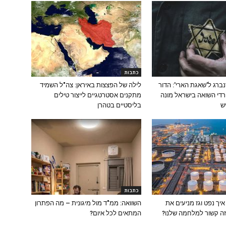
כתבות
נברג ל'שאגת הארי': הדור
לילה של הפצצות באיראן: צה"ל השמיד
רדי השואה בישראל מונה
מתקנים אסטרטגיים לייצור טילים
בליסטיים בטהרן
כתבות
יך נפט וגז מניעים את
השוואה: ממ"ד מול מיגונית – מה הפתרון
זה קשור למלחמה שלנו?
המתאים לכל איום?