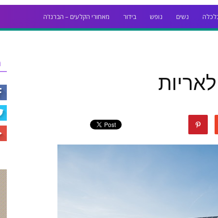
לכלה
נשים
נופש
בידור
מאחורי הקלעים – הברנז'ה
ר
אריות