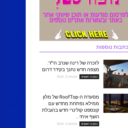
תבות נוספות
לזכרה של רינה שנרב הי"ד:
מצפה חדש נחנך בקידר דרום
אוגוסט 5, 2026
כתבה ראשית
מסעדת ה-RoofTop של מלון
ממילא נפתחת מחדש עם
קונספט קולינרי חדש בהובלת
השף איתי...
אוגוסט 5, 2026
כתבה ראשית