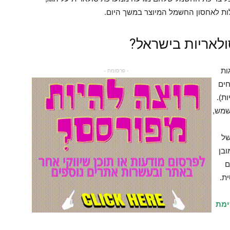
לות לאחסון החשמל המיוצר במשך היום.
לאריות בישראל?
ות
- פרסומת -
חים
ת).
שמש,
של
ובן
ם
ת.
ימת