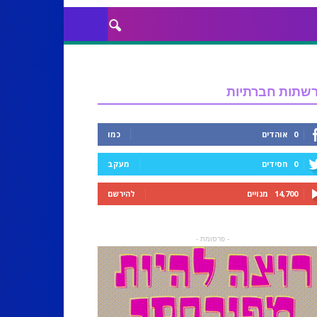
שתות חברתיות
0
אוהדים
כמו
0
חסידים
מעקב
14,700
מנויים
להירשם
- פרסומת -