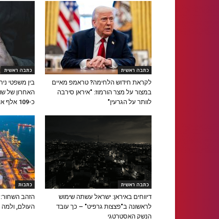
כתבה ראשית
כתבה ראשית
לקראת חידוש הלחימה? טראמפ מאיים
בין משפטי ניר
במצור על מצר הורמוז: "איראן סירבה
האחרון של שו
לוותר על הגרעין"
כ-109 אלף איש
כתבה ראשית
כתבות
דיווחים באיראן: ישראל עשתה שימוש
הזהב השחור: א
לראשונה ב"פצצות גרפיט" – כך עובד
העולם, ולמה 
הנשק האסטרטגי