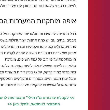
לעיתים בגיבוי של גנרטור וגם כמובן עם מערך סול
איפה מותקנות המערכות הסו
בכל המדינה יש מערכות סולאריות המותקנות על גג
מבנים ובתים וגם יש כמה תחנות ייצור גדולות בשט
פתוחים גדולים (גם פוטו-וולטאיות וגם תרמו-סולאריו
מכיוון שמערכת כזו חייבת חשיפה ישירה לקרינת ה
הן מותקנות על פי רוב על גגות חשופים. מערכת
סולארית לייצור חשמל יכולה להיות מותקנת על גג 
בית פרטי צמוד קרקע, על גג בניין דירות משותף וכמ
שעל גגות תעשייתיים, מסחריים וחקלאיים המספקי
שטח גג גדול ואפשרות להקמת מערכות גדולות יחסי
>> לקבלת עדכונים מ"דתילי" והצטרפות לרש
התפוצה בווטסאפ, לחץ/י כאן <<