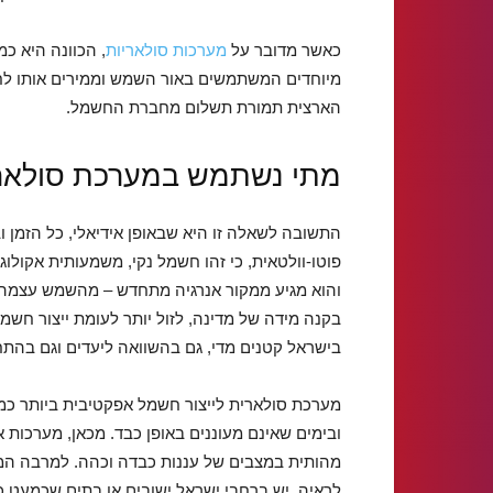
כאשר מדובר על
מערכות סולאריות
, הכוונה היא כמ
מיוחדים המשתמשים באור השמש וממירים אותו ל
הארצית תמורת תשלום מחברת החשמל.
מתי נשתמש במערכת סולאר
התשובה לשאלה זו היא שבאופן אידיאלי, כל הזמן
פוטו-וולטאית, כי זהו חשמל נקי, משמעותית אקולו
והוא מגיע ממקור אנרגיה מתחדש – מהשמש עצמה. 
בקנה מידה של מדינה, לזול יותר לעומת ייצור חשמ
בישראל קטנים מדי, גם בהשוואה ליעדים וגם בהת
מערכת סולארית לייצור חשמל אפקטיבית ביותר כמו
ובימים שאינם מעוננים באופן כבד. מכאן, מערכות
מהותית במצבים של עננות כבדה וכהה. למרבה המז
לראיה, יש ברחבי ישראל ישובים או בתים שכמעט 