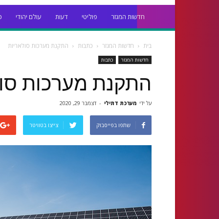
חדשות המגזר
פוליטי
דעות
עולם יהודי
כ
בית
חדשות המגזר
כתבות
התקנת מערכות סולאריות
חדשות המגזר
כתבות
התקנת מערכות סול
על ידי
מערכת דתילי
-
דצמבר 29, 2020
שתפו בפייסבוק
צייצו בטוויטר