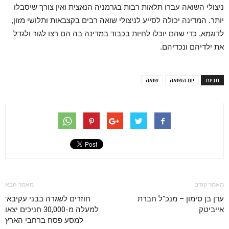
ניצולי השואה עברו תלאות רבות בגרמניה הנאצית ואין צורך שיסבלו
יותר. המדינה יכולה לסייע לניצולי שואה רבים בקצבאות ותלושי מזון,
לדוגמא, כדי שהם יוכלו לחיות בכבוד במדינה בה הם רצו לגור ולגדל
את ילדיהם ונכדיהם.
תגיות
יום השואה
שואה
מאמר קודם
מאמר הבא
עדן בן סימון – מנכ"ל חברת
חוזרים לשגרה בבני עקיבא:
אייביטק
למעלה מ-30,000 חניכים יצאו
למסע פסח ברחבי הארץ