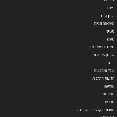
נשים
הריון ולידה
משפחה וזוגיות
סטייל
נופש
טיולים נופש וטבע
ארכיון ענר עוזרי
בידור
אוכל ומתכונים
חדשות התרבות
מוסיקה
מסעדות
ספרים
מאחורי הקלעים – הברנז'ה