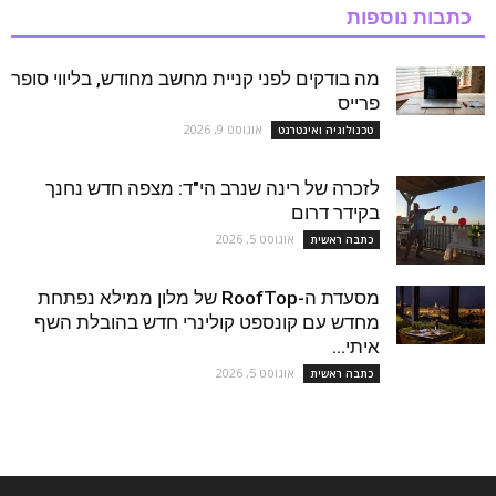
כתבות נוספות
מה בודקים לפני קניית מחשב מחודש, בליווי סופר
פרייס
אוגוסט 9, 2026
טכנולוגיה ואינטרנט
לזכרה של רינה שנרב הי"ד: מצפה חדש נחנך
בקידר דרום
אוגוסט 5, 2026
כתבה ראשית
מסעדת ה-RoofTop של מלון ממילא נפתחת
מחדש עם קונספט קולינרי חדש בהובלת השף
איתי...
אוגוסט 5, 2026
כתבה ראשית