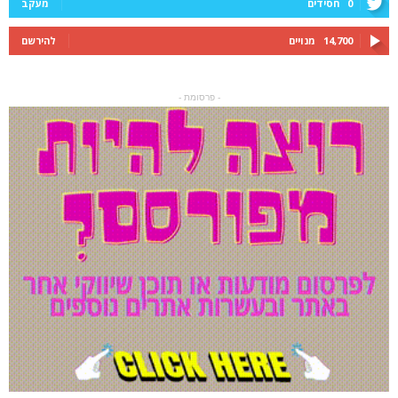
0
חסידים
מעקב
14,700
מנויים
להירשם
- פרסומת -