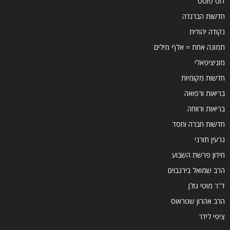
דוס פוסט
חדשות הברנז'ה
נקודה יהודית
תמונה אחת = אלף מילים
מוניציפאלי
חדשות מקומיות
בריאות ורפואה
בריאות ורווחה
חדשות חברה וחסד
גרעין תורני
חידון פרשת השבוע
הרב שמואל בירנבוים
ד''ר מוטי גולן
הרב אהרון שטראוס
ציפי לידר