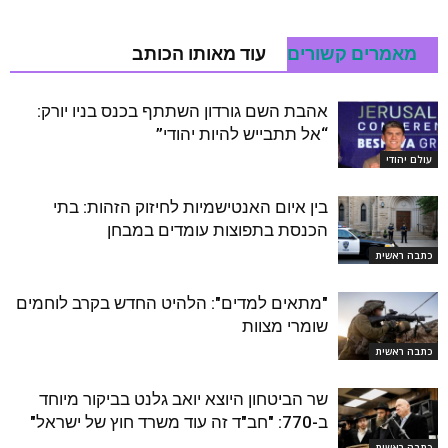
מאמרים קשורים
עוד מאותו הכותב
אהבת השם גורדון השתתף בכנס בניו יורק:
“אל תתבייש להיות יהודי”
עולם יהודי
בין איום האנטישמיות לחיזוק הזהות: בתי
הכנסת בתפוצות עומדים במבחן
כתבה ראשית
"מתאים למדים": הלהיט החדש בקרב לוחמים
שומרי מצוות
כתבה ראשית
שר הביטחון היוצא יואב גלנט בביקור מיוחד
ב-770: "חב"ד זה עוד משרד חוץ של ישראל"
כתבה ראשית