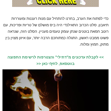
כדי לפתוח את הערב, בחרנו להתחיל עם מנות רעננות ומעוררות
תיאבון. סלט הכרוב התאילנדי היה ביס מושלם של טריות ופריכות, עם
רוטב חמאת בוטנים שנתן עומק טעמים מעניין. הסלט הזה, שנראה
פשוט ממבט ראשון, התגלה כמתוחכם הרבה יותר, עם איזון מצוין בין
מתוק, חמוץ ומלוח.
>> לקבלת עדכונים מ"דתילי" והצטרפות לרשימת התפוצה
בווטסאפ, לחץ/י כאן <<