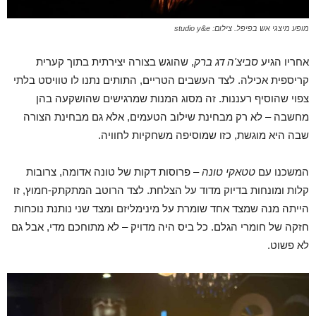
מופע מיצגי אש בפיפל. צילום: studio y&e
אחריו הגיע
סביצ'ה דג ברק
, שהוגש בצורה יצירתית בתוך קערית
קריספית אכילה. לצד העשבים הטריים, התותים נתנו לו טוויסט בלתי
צפוי שהוסיף רעננות. זה מסוג המנות שמרגישים שהושקעה בהן
מחשבה – לא רק מבחינת שילוב הטעמים, אלא גם מבחינת הצורה
שבה היא מוגשת, כזו שמוסיפה משחקיות לחוויה.
המשכנו עם
טטאקי טונה
– פרוסות דקות של טונה אדומה, צרובות
קלות ומונחות בדיוק מדוד על הצלחת. לצד הרוטב המתקתק-חמוץ, זו
הייתה מנה שמצד אחד שומרת על מינימליזם ומצד שני נותנת נוכחות
חזקה של חומרי הגלם. כל ביס היה מדויק – לא מתוחכם מדי, אבל גם
לא פשוט.