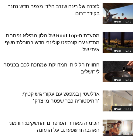
לזכרה של רינה שנרב הי"ד: מצפה חדש נחנך
בקידר דרום
כתבה ראשית
מסעדת ה-RoofTop של מלון ממילא נפתחת
מחדש עם קונספט קולינרי חדש בהובלת השף
איתי שלו
כתבה ראשית
החוויה הלילית והמדויקת שמחכה לכם בכניסה
לירושלים
כתבה ראשית
אדלשטיין במפגש עם עקורי גוש קטיף:
"ההיסטוריה כבר שפטה מי צדק"
כתבה ראשית
הכימיה מאחורי הפרפרים והחשקים: הורמוני
האהבה והשפעתם על התזונה