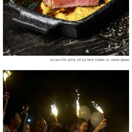
טטאקי סינטה. בר מסעדה פיפל כנרתץ. צילום: גליה אבירם