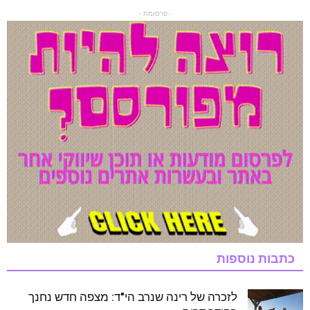
- פרסומת -
כתבות נוספות
לזכרה של רינה שנרב הי"ד: מצפה חדש נחנך