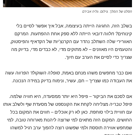
הסלט של המלך. צילום: גליה אבירם
בשלב הזה, החגיגה הייתה בעיצומה, אבל איך אפשר לסיים בלי
קינוחים?
חלווה דובאי
הייתה ללא ספק אחת ההפתעות. המרקם
האוורירי שלה השתלב נהדר עם הקרנצ'יות של הקדאיף והפיסטוק,
והטעמים היו מאוזנים – לא מתוקים מדי, לא כבדים מדי, בדיוק מה
שצריך כדי לסיים את הערב עם חיוך.
ואם כבר מחפשים משהו מנחם באמת,
סופלה השוקולד הפרווה
עשה
את העבודה כמו שצריך – חם, עשיר, ונימוח בדיוק במידה הנכונה.
אם לסכם את הביקור – פיפל היא יותר ממסעדה, היא חוויה שלמה.
פיפל טבריה
מצליחה לקחת את הקונספט של מסעדת שף ולשלב אותו
עם חוויית בילוי סוחפת. כאן לא רק אוכלים – חווים את המקום בכל
החושים. המקום הזה מתאים למי שרוצה ליהנות מארוחה טובה, למי
שמחפש אווירה תוססת ולמי שפשוט רוצה להפוך ערב רגיל למשהו