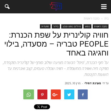
בית
כתבה ראשית
כתבה ראשית
נופש
טיולים נופש וטבע
בידור
מסעדות
חוויה קולינרית על שפת הכנרת:
PEOPLE טבריה – מסעדה, בילוי
וחגיגה באחד
על חוף הכנרת, 'פיפל' הכשרה מציעה שילוב סוחף של קולינריה מוקפדת,
מוזיקה חיה ואווירה מחשמלת – חוויה שכולה טעמים, קצב ואנרגיות עד
השעות הקטנות.
על ידי
מערכת דתילי
-
מרץ 10, 2025