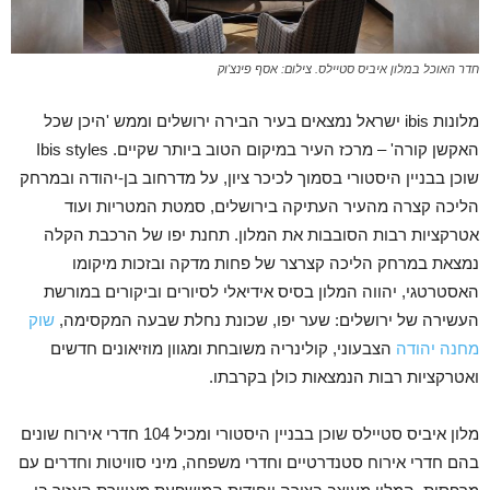
חדר האוכל במלון איביס סטיילס. צילום: אסף פינצ'וק
מלונות ibis ישראל נמצאים בעיר הבירה ירושלים וממש 'היכן שכל
האקשן קורה' – מרכז העיר במיקום הטוב ביותר שקיים. Ibis styles
שוכן בבניין היסטורי בסמוך לכיכר ציון, על מדרחוב בן-יהודה ובמרחק
הליכה קצרה מהעיר העתיקה בירושלים, סמטת המטריות ועוד
אטרקציות רבות הסובבות את המלון. תחנת יפו של הרכבת הקלה
נמצאת במרחק הליכה קצרצר של פחות מדקה ובזכות מיקומו
האסטרטגי, יהווה המלון בסיס אידיאלי לסיורים וביקורים במורשת
העשירה של ירושלים: שער יפו, ​​שכונת נחלת שבעה המקסימה,
שוק
מחנה יהודה
הצבעוני, קולינריה משובחת ומגוון מוזיאונים חדשים
ואטרקציות רבות הנמצאות כולן בקרבתו.
מלון איביס סטיילס שוכן בבניין היסטורי ומכיל 104 חדרי אירוח שונים
בהם חדרי אירוח סטנדרטיים וחדרי משפחה, מיני סוויטות וחדרים עם