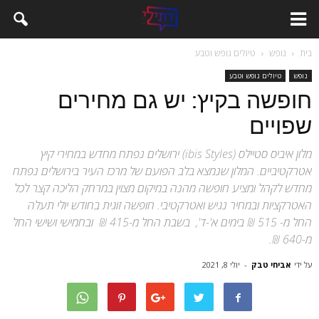
בית
נופש
טיולים נופש וטבע
נופש
טיולים נופש וטבע
חופשה בקיץ: יש גם מחירים
שפויים
מלון איביס סטיילס (ibis Styles) ירושלים נפתח מחדש במחירי קיץ
אטרקטיביים. המלון שנמצא בלב הפועם של מרכז העיר בירושלים נפתח
מחדש לקהל ומציע חופשה מהנה במיקום מצוין במרחק הליכה קצר לכל
האטרקציות ובמחיר נגיש ואטרקטיבי. חופשה זוגית בחודש יולי תעלה
החל מ- 515 ₪ בימים א'-ד', בשבת החל מ-415 ₪ ובחמישי ושישי החל
מ-640 ₪.
על ידי
אביחי טבק
-
יולי 8, 2021