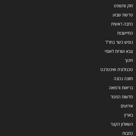
חוק ומשפט
פרשת שבוע
כתבה ראשית
התיישבות
נופש כשר בחו"ל
צבא ושרות לאומי
חינוך
טכנולוגיה ואינטרנט
תזונה נכונה
בריאות ורפואה
חדשות המגזר
אירועים
בארץ
השאלון הקצר
כתבות