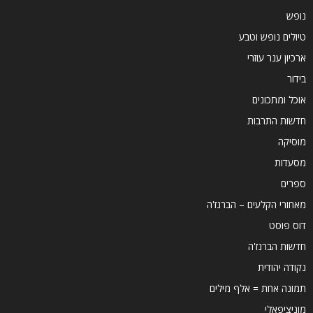
נופש
טיולים נופש וטבע
ארכיון ענר עוזרי
בידור
אוכל ומתכונים
חדשות התרבות
מוסיקה
מסעדות
ספרים
מאחורי הקלעים – הברנז'ה
דוס פוסט
חדשות הברנז'ה
נקודה יהודית
תמונה אחת = אלף מילים
מוניציפאלי