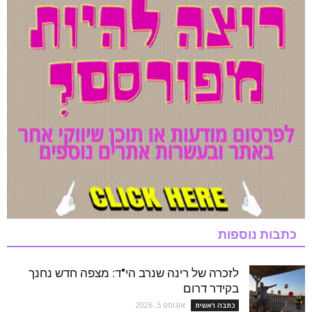
כתבות נוספות
לזכרה של רינה שנרב הי"ד: מצפה חדש נחנך
בקידר דרום
אוגוסט 5, 2026
כתבה ראשית