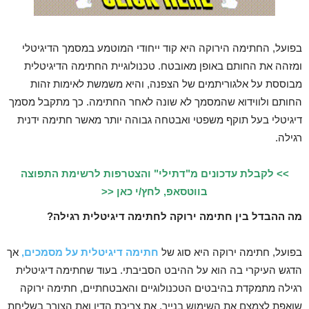
בפועל, החתימה הירוקה היא קוד ייחודי המוטמע במסמך הדיגיטלי
ומזהה את החותם באופן מאובטח. טכנולוגיית החתימה הדיגיטלית
מבוססת על אלגוריתמים של הצפנה, והיא משמשת לאימות זהות
החותם ולווידוא שהמסמך לא שונה לאחר החתימה. כך מתקבל מסמך
דיגיטלי בעל תוקף משפטי ואבטחה גבוהה יותר מאשר חתימה ידנית
רגילה.
>> לקבלת עדכונים מ"דתילי" והצטרפות לרשימת התפוצה
בווטסאפ, לחץ/י כאן <<
מה ההבדל בין חתימה ירוקה לחתימה דיגיטלית רגילה
?
בפועל, חתימה ירוקה היא סוג של
חתימה דיגיטלית על מסמכים,
אך
הדגש העיקרי בה הוא על ההיבט הסביבתי. בעוד שחתימה דיגיטלית
רגילה מתמקדת בהיבטים הטכנולוגיים והאבטחתיים, חתימה ירוקה
שואפת לצמצם את השימוש בנייר, את צריכת הדיו ואת הצורך בשליחת