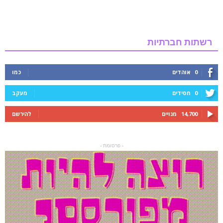
רשתות חברתיות
0
אוהדים
כמו
0
חסידים
מעקב
14,700
מנויים
להירשם
- פרסומת -