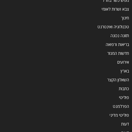
נופש כשר בחו"ל
צבא ושרות לאומי
חינוך
טכנולוגיה ואינטרנט
תזונה נכונה
בריאות ורפואה
חדשות המגזר
אירועים
בארץ
השאלון הקצר
כתבות
פוליטי
הפרלמנט
פוליטי מדיני
דעות