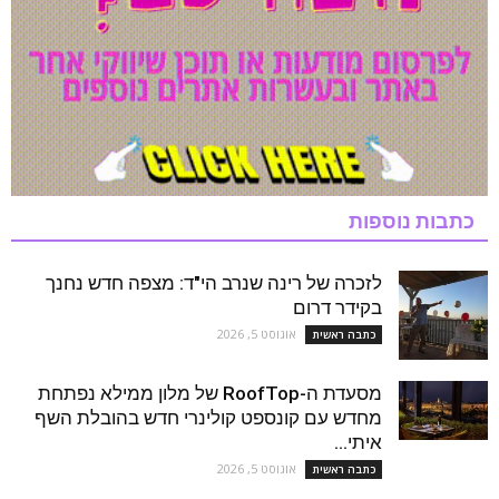
כתבות נוספות
לזכרה של רינה שנרב הי"ד: מצפה חדש נחנך
בקידר דרום
אוגוסט 5, 2026
כתבה ראשית
מסעדת ה-RoofTop של מלון ממילא נפתחת
מחדש עם קונספט קולינרי חדש בהובלת השף
איתי...
אוגוסט 5, 2026
כתבה ראשית