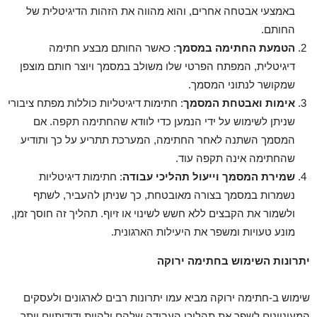
באמצעי אבטחה אחרים, והוא מהווה את הזהות הדיגיטלית של
החותם.
הטמעת החתימה במסמך
: כאשר החותם מבצע חתימה
דיגיטלית, המפתח הפרטי שלו משולב במסמך ויוצר חותם מוצפן
שמקושר לנתוני המסמך.
אימות ואבטחת המסמך
: חתימות דיגיטליות כוללות מפתח ציבורי
שניתן לשימוש על ידי הנמען כדי לוודא שהחתימה תקפה. אם
המסמך השתנה לאחר החתימה, המערכת תתריע על כך ותודיע
שהחתימה אינה תקפה עוד.
שמירת המסמך וייעול תהליכי עבודה
: חתימות דיגיטליות
נשמרות במסמך בצורה מאובטחת, כך שניתן להעביר, לשתף
ולשמור את הקבצים ללא חשש לשינוי או זיוף. תהליך זה חוסך זמן,
מונע טעויות ומשפר את היעילות הארגונית.
יתרונות השימוש בחתימה ירוקה
שימוש ב-חתימה ירוקה מביא עמו יתרונות רבים לארגונים ולעסקים
המעוניינים לשפר את תהליכי העבודה שלהם ולהיות ידידותיים יותר