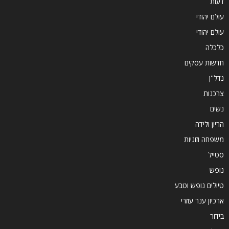
דעות
עולם יהודי
עולם יהודי
כלכלה
חדשות עסקים
נדל''ן
צרכנות
נשים
הריון ולידה
משפחה וזוגיות
סטייל
נופש
טיולים נופש וטבע
ארכיון ענר עוזרי
בידור