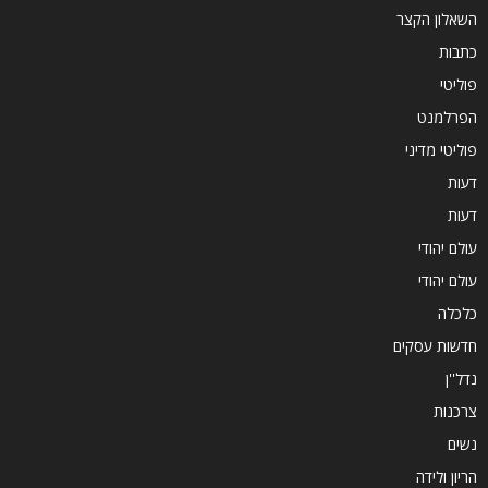
השאלון הקצר
כתבות
פוליטי
הפרלמנט
פוליטי מדיני
דעות
דעות
עולם יהודי
עולם יהודי
כלכלה
חדשות עסקים
נדל''ן
צרכנות
נשים
הריון ולידה