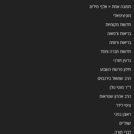
תמונה אחת = אלף מילים
מוניציפאלי
חדשות מקומיות
בריאות ורפואה
בריאות ורווחה
חדשות חברה וחסד
גרעין תורני
חידון פרשת השבוע
הרב שמואל בירנבוים
ד''ר מוטי גולן
הרב אהרון שטראוס
ציפי לידר
ראובן גפני
שות"ים
דברי תורה