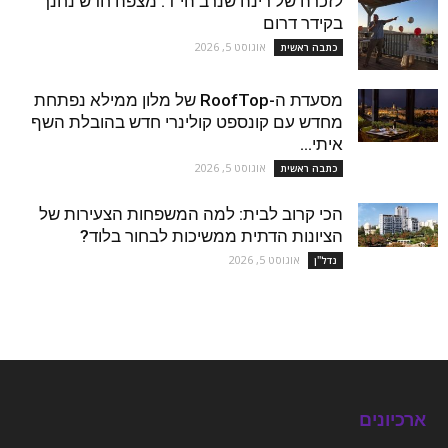
לזכרה של רינה שנרב הי"ד: מצפה חדש נחנך
בקידר דרום
אוגוסט 5, 2026
כתבה ראשית
מסעדת ה-RoofTop של מלון ממילא נפתחת
מחדש עם קונספט קולינרי חדש בהובלת השף
איתי...
אוגוסט 5, 2026
כתבה ראשית
הכי קרוב לבית: למה המשפחות הצעירות של
הציונות הדתית ממשיכות לבחור בלוד?
אוגוסט 5, 2026
נדל''ן
ארכיונים