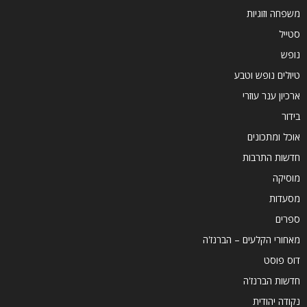
משפחה וזוגיות
סטייל
נופש
טיולים נופש וטבע
ארכיון ענר עוזרי
בידור
אוכל ומתכונים
חדשות התרבות
מוסיקה
מסעדות
ספרים
מאחורי הקלעים – הברנז'ה
דוס פוסט
חדשות הברנז'ה
נקודה יהודית