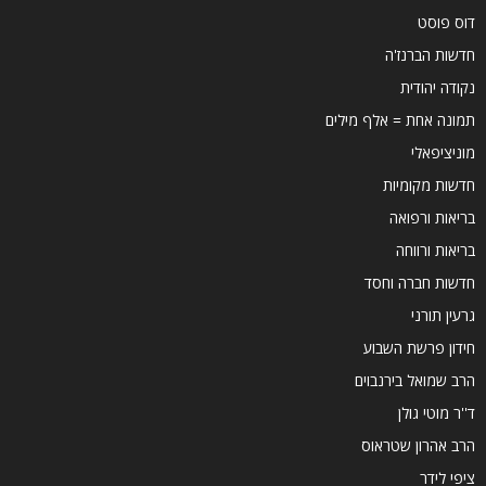
דוס פוסט
חדשות הברנז'ה
נקודה יהודית
תמונה אחת = אלף מילים
מוניציפאלי
חדשות מקומיות
בריאות ורפואה
בריאות ורווחה
חדשות חברה וחסד
גרעין תורני
חידון פרשת השבוע
הרב שמואל בירנבוים
ד''ר מוטי גולן
הרב אהרון שטראוס
ציפי לידר