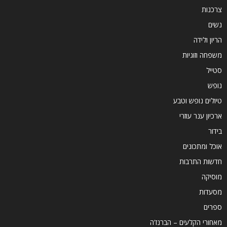
צרכנות
נשים
הריון ולידה
משפחה וזוגיות
סטייל
נופש
טיולים נופש וטבע
ארכיון ענר עוזרי
בידור
אוכל ומתכונים
חדשות התרבות
מוסיקה
מסעדות
ספרים
מאחורי הקלעים – הברנז'ה