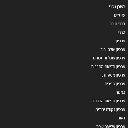
ראובן גפני
שות"ים
דברי תורה
כללי
ארכיון
ארכיון עולם יהודי
ארכיון אוכל ומתכונים
ארכיון חדשות התרבות
ארכיון מסעדות
ארכיון ספרים
במגזר
ארכיון חדשות הברנז'ה
ארכיון נקודה יהודית
דעות
ארכיון אליעזר שפר