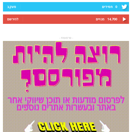
0
חסידים
מעקב
14,700
מנויים
להירשם
- פרסומת -