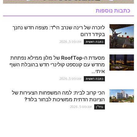
כתבות נוספות
לזכרה של רינה שנרב הי"ד: מצפה חדש נחנך
בקידר דרום
אוגוסט 5, 2026
כתבה ראשית
מסעדת ה-RoofTop של מלון ממילא נפתחת
מחדש עם קונספט קולינרי חדש בהובלת השף
איתי...
אוגוסט 5, 2026
כתבה ראשית
הכי קרוב לבית: למה המשפחות הצעירות של
הציונות הדתית ממשיכות לבחור בלוד?
אוגוסט 5, 2026
נדל''ן