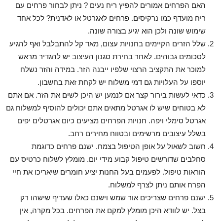
האם הפרחים אמורים להפיץ ריח נעים ? ניתן לבחור פרחים עם
ריח מועדף כמו נרקיסים. פרחים לאגרטל או לאדנית? לכל אחד
שימוש שונה ולכן הוא יגיע בצורה שונה.
שלל הזרים הקיימים בחנויות עצום, מאד קל להתבלבל ואף להגיע
לסכומים גבוהים. לאחר בחירת סגנון העיצוב יש להגדיר מראש
למוכר את התקציב הרצוי שלפיו ייבנה הזר. במידה והזר נשלח
יוספו על העלויות גם דמי משלוח יש לקחת זאת בחשבון.
כדאי לעשות בירור קצר אם לנמען יש היכן לשים את הזר. אם אתם
לא בטוחים שיש לו אגרטל מתאים אתם יכולים להוסיף למשלוח גם
אגרטל סימלי ויפה. חנויות הפרחים מציעים כיום אגרטלים יפים
בשלל עיצובים מרשימים ובטווח מחירים רחב.
חשוב לשאול על אופן הטיפול בצמח. ישנם פרחים כדוגמת
סחלבים שדורשים טיפול קבוע מידי יום. מומלץ לשלוח כרטיס עם
הוראות טיפול. לפעמים בעל החנות יציע חומרים שיאריכו את חיי
הפרח אותם ניתן לצרף למשלוח.
ישנם פרחים שצריכים אור שמש וישנם כאלו שעדיף שישהו רק
בצל. יש לוודא היכן מומלץ למקם את הפרחים. בכל מקרה, אין