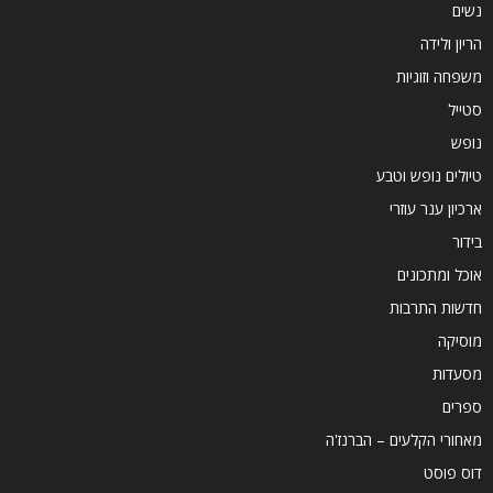
נשים
הריון ולידה
משפחה וזוגיות
סטייל
נופש
טיולים נופש וטבע
ארכיון ענר עוזרי
בידור
אוכל ומתכונים
חדשות התרבות
מוסיקה
מסעדות
ספרים
מאחורי הקלעים – הברנז'ה
דוס פוסט