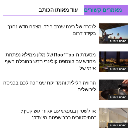
מאמרים קשורים
עוד מאותו הכותב
לזכרה של רינה שנרב הי"ד: מצפה חדש נחנך
בקידר דרום
כתבה ראשית
מסעדת ה-RoofTop של מלון ממילא נפתחת
מחדש עם קונספט קולינרי חדש בהובלת השף
איתי שלו
כתבה ראשית
החוויה הלילית והמדויקת שמחכה לכם בכניסה
לירושלים
כתבה ראשית
אדלשטיין במפגש עם עקורי גוש קטיף:
"ההיסטוריה כבר שפטה מי צדק"
כתבה ראשית