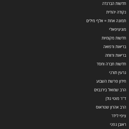
חדשות הברנז'ה
נקודה יהודית
תמונה אחת = אלף מילים
מוניציפאלי
חדשות מקומיות
בריאות ורפואה
בריאות ורווחה
חדשות חברה וחסד
גרעין תורני
חידון פרשת השבוע
הרב שמואל בירנבוים
ד''ר מוטי גולן
הרב אהרון שטראוס
ציפי לידר
ראובן גפני