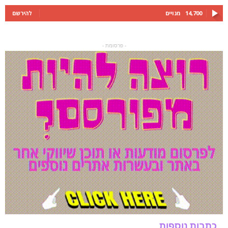
14,700
מנויים
להירשם
- פרסומת -
כתבות נוספות