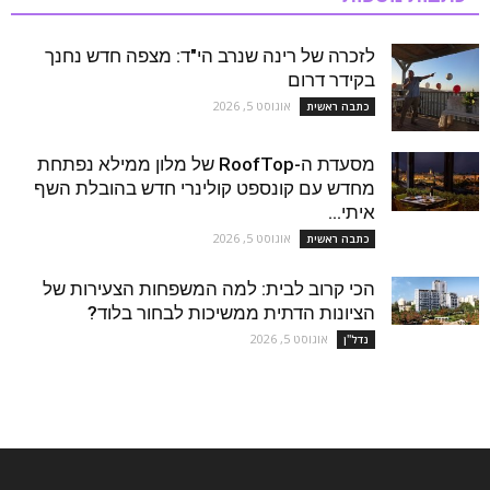
לזכרה של רינה שנרב הי"ד: מצפה חדש נחנך
בקידר דרום
אוגוסט 5, 2026
כתבה ראשית
מסעדת ה-RoofTop של מלון ממילא נפתחת
מחדש עם קונספט קולינרי חדש בהובלת השף
איתי...
אוגוסט 5, 2026
כתבה ראשית
הכי קרוב לבית: למה המשפחות הצעירות של
הציונות הדתית ממשיכות לבחור בלוד?
אוגוסט 5, 2026
נדל''ן