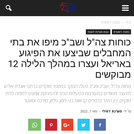
בית
כתבה ראשית
כתבה ראשית
צבא ושרות לאומי
כוחות צה"ל ושב"כ מיפו את בתי
המחבלים שביצעו את הפיגוע
באריאל ועצרו במהלך הלילה 12
מבוקשים
כוחות צה"ל, שב"כ ומג"ב פעלו הבוקר במספר מוקדים ברחבי אוגדת איו"ש
למעצר חשודים במעורבות בפעילות טרור ולהחרמת אמצעי לחימה בלתי
חוקיים, בין היתר בכפרים קראוות בני-חסן, גילזון, מירכה וסאנור.
על ידי
מערכת דתילי
-
מאי 1, 2022