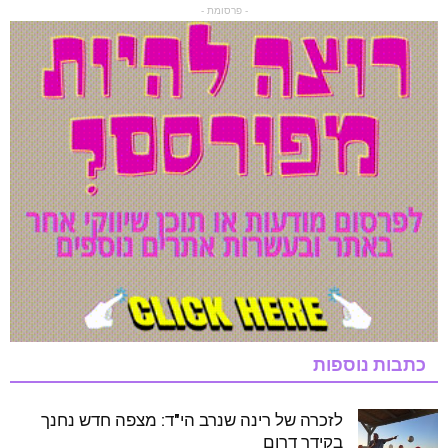
- פרסומת -
כתבות נוספות
לזכרה של רינה שנרב הי"ד: מצפה חדש נחנך
בקידר דרום