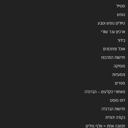
סטייל
נופש
טיולים נופש וטבע
ארכיון ענר עוזרי
בידור
אוכל ומתכונים
חדשות התרבות
מוסיקה
מסעדות
ספרים
מאחורי הקלעים – הברנז'ה
דוס פוסט
חדשות הברנז'ה
נקודה יהודית
תמונה אחת = אלף מילים