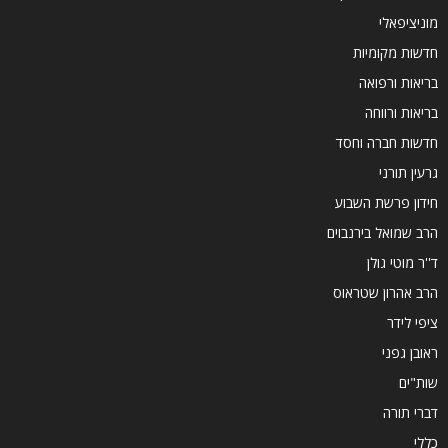
מוניציפאלי
חדשות מקומיות
בריאות ורפואה
בריאות ורווחה
חדשות חברה וחסד
גרעין תורני
חידון פרשת השבוע
הרב שמואל בירנבוים
ד''ר מוטי גולן
הרב אהרון שטראוס
ציפי לידר
ראובן גפני
שות"ים
דברי תורה
כללי