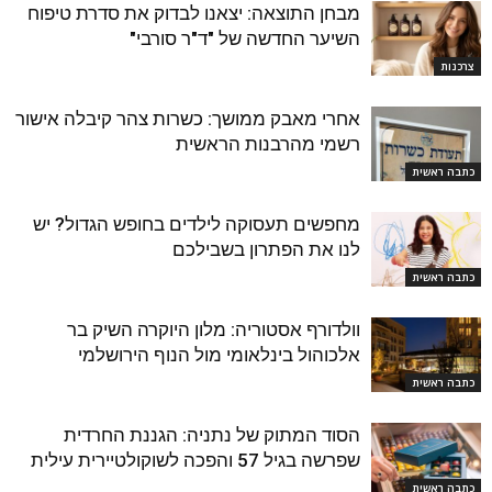
מבחן התוצאה: יצאנו לבדוק את סדרת טיפוח
השיער החדשה של "ד"ר סורבי"
צרכנות
אחרי מאבק ממושך: כשרות צהר קיבלה אישור
רשמי מהרבנות הראשית
כתבה ראשית
מחפשים תעסוקה לילדים בחופש הגדול? יש
לנו את הפתרון בשבילכם
כתבה ראשית
וולדורף אסטוריה: מלון היוקרה השיק בר
אלכוהול בינלאומי מול הנוף הירושלמי
כתבה ראשית
הסוד המתוק של נתניה: הגננת החרדית
שפרשה בגיל 57 והפכה לשוקולטיירית עילית
כתבה ראשית