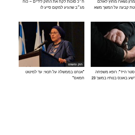
מרון נשארו מחוץ לאולם
ח״כ סוכות לקח את החוק לידיים – כוח
ופטת קבעה על המשך משא
מג״ב שהגיע למקום סייע לו
חוק ומשפט
יסטר הייד": רופא משפחה
"אנחנו בממשלה על תנאי: עד למיטוט
חרדי מוכר הורשע באונס בנותיו במשך 23
חמאס"