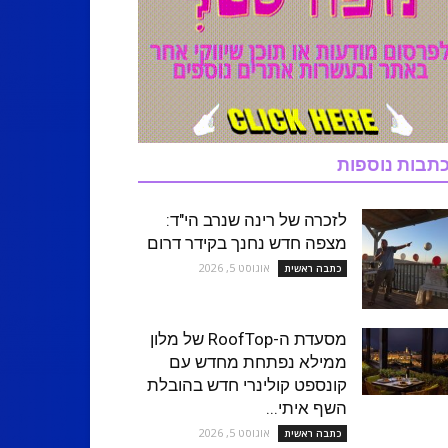
תבות נוספות
לזכרה של רינה שנרב הי"ד:
מצפה חדש נחנך בקידר דרום
אוגוסט 5, 2026
כתבה ראשית
מסעדת ה-RoofTop של מלון
ממילא נפתחת מחדש עם
קונספט קולינרי חדש בהובלת
השף איתי...
אוגוסט 5, 2026
כתבה ראשית