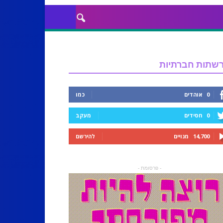
שתות חברתיות
0
אוהדים
כמו
0
חסידים
מעקב
14,700
מנויים
להירשם
- פרסומת -