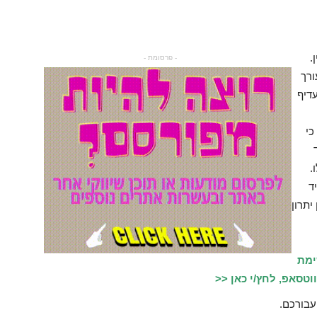
.
- פרסומת -
ורך
עדיף
כי
.
ד
יתרון
ימת
טסאפ, לחץ/י כאן <<
עבורכם.