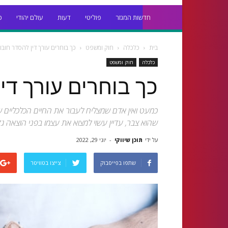
חדשות המגזר
פוליטי
דעות
עולם יהודי
כ
בית
כלכלה
חוק ומשפט
כך בוחרים עורך דין להסדר חובו
כלכלה
חוק ומשפט
כך בוחרים עורך די
כמעט ואין אדם שמצליח לעבור את החיים הכלכליים של
שהוא צבר, עדיין עשוי למצוא את עצמו בפני הוצאה ג
על ידי
תוכן שיווקי
-
יוני 29, 2022
שתפו בפייסבוק
צייצו בטוויטר