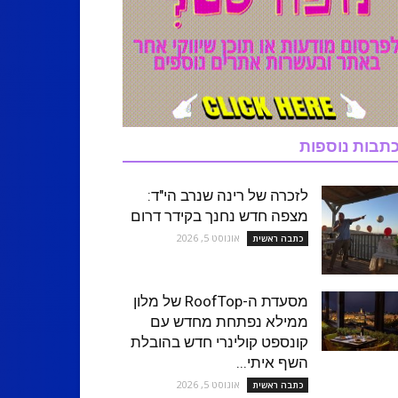
תבות נוספות
לזכרה של רינה שנרב הי"ד:
מצפה חדש נחנך בקידר דרום
אוגוסט 5, 2026
כתבה ראשית
מסעדת ה-RoofTop של מלון
ממילא נפתחת מחדש עם
קונספט קולינרי חדש בהובלת
השף איתי...
אוגוסט 5, 2026
כתבה ראשית