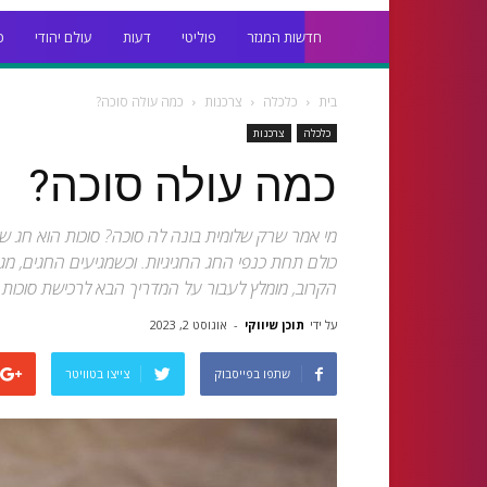
חדשות המגזר
פוליטי
דעות
עולם יהודי
כ
בית
כלכלה
צרכנות
כמה עולה סוכה?
כלכלה
צרכנות
כמה עולה סוכה?
מי אמר שרק שלומית בונה לה סוכה? סוכות הוא חג ש
כולם תחת כנפי החג החגיגיות. וכשמגיעים החגים, מגי
הקרוב, מומלץ לעבור על המדריך הבא לרכישת סוכות.
על ידי
תוכן שיווקי
-
אוגוסט 2, 2023
שתפו בפייסבוק
צייצו בטוויטר