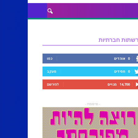
שתות חברתיות
0
אוהדים
כמו
0
חסידים
מעקב
14,700
מנויים
להירשם
- פרסומת -