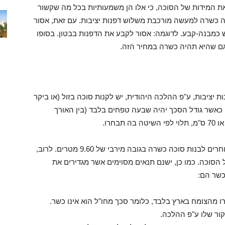
ת המידות של הסוכה, כי אלו הן משמעותיות בכל מה שקשור
ה כשרה למעשה מורכבת משלוש דפנות יציבות. עם זאת, אסור
מש כמבנה-קבע. לדוגמה: אסור לקבע את הדפנות בבטון. בסופו
גם שהיא תהיה כשרה במחיר הזה.
כך שסוכה כשרה צריכה להיות בעלת 3 דפנות יציבות, ע"פ ההלכה היהודית, יש לקנות סוכה בזול (או ביקר
ם) ולהניח סכך כשר מעל 3 הדפנות, כאשר גודל הסכך יהיה שבעה טפחים בלבד (בין האורך
מאחר שאין הגבלה על גודל הסוכה, רוב האנשים בוחרים לבנות סוכה כשרה בגובה מירבי של 9.60 מטרים. לרוב,
הסוכה. כמו כן, ישנם תנאים מסוימים אשר מגדירים את
כשר הם:
ו מהצומח בארץ בלבד, כלומר סכך מחו"ל הוא אינו כשר.
ור שלו ע"פ ההלכה.