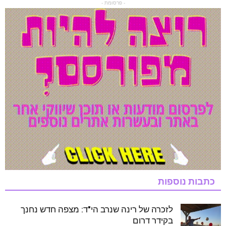
- פרסומת -
כתבות נוספות
לזכרה של רינה שנרב הי"ד: מצפה חדש נחנך
בקידר דרום