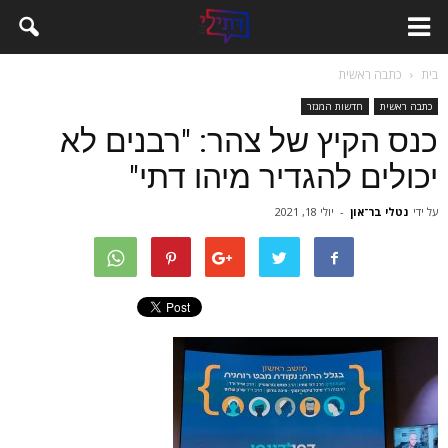
בית
כתבה ראשית
כתבה ראשית
חדשות המגזר
כנס הקיץ של צהר: "רבנים לא
יכולים להגדיר מיהו דתי"
על ידי
נטלי בר־און
-
יולי 18, 2021