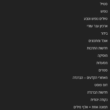
סטייל
נופש
טיולים נופש וטבע
ארכיון ענר עוזרי
בידור
אוכל ומתכונים
חדשות התרבות
מוסיקה
מסעדות
ספרים
מאחורי הקלעים – הברנז'ה
דוס פוסט
חדשות הברנז'ה
נקודה יהודית
תמונה אחת = אלף מילים