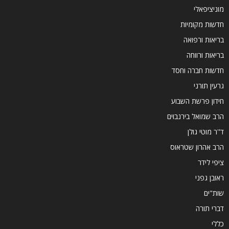
מוניציפאלי
חדשות מקומיות
בריאות ורפואה
בריאות ורווחה
חדשות חברה וחסד
גרעין תורני
חידון פרשת השבוע
הרב שמואל בירנבוים
ד''ר מוטי גולן
הרב אהרון שטראוס
ציפי לידר
ראובן גפני
שות"ים
דברי תורה
כללי