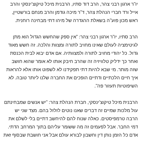
יו"ר ארגון רבני צהר, הרב דוד סתיו, הרבנית מיכל טיקוצ'ינסקי והרב
אייל ורד חברי הנהלת צהר, ד"ר מיכה גודמן והרב מנחם בורשטיין,
ראש מכון פוע"ה בשאלת ההגדרה של מיהו דתי מבחינה רוחנית.
הרב סתיו, יו"ר ארגון רבני צהר: "אין ספק שהחשש הגדול הוא מתן
לגיטימציה לעולם שאינו מחויב לתורה ומצוות והלכה. זה חשש מאוד
גדול. כל יהודי מחויב לתורה ולמצוותיה. אם אדם יבוא לבית הכנסת
ואחר כך ידליק טלוויזיה זה שהרב חיבק אותו לא אומר שהוא חושב
שזה מותר. מי שבא להיות דתי תפקידנו לא לשפוט אותו אלא להראות
איך חיים הלכתיים ודתיים הופכים את החברה שלנו ליותר טובה. לא
השיפוטיות תעזור פה".
הרבנית מיכל טיקוצ'ינסקי, חברת הנהלת צהר: "יש אנשים שמבחינתם
עול מלכות שמיים זה דברים שאנו נוטים לזלזל בהם. מצד שני יש
הרבה טרמפיסטים. כאלה שנוח להם להיחשב דתיים בלי לשלם את
דמי החבר. אבל לפעמים זה מה ששומר עליהם בתוך המרחב הדתי.
אדם כל הזמן נותן דין וחשבון לבורא עולם אבל אני חושבת שבסוף זאת