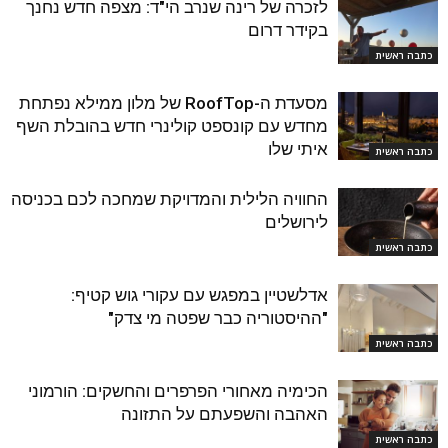
לזכרה של רינה שנרב הי"ד: מצפה חדש נחנך
בקידר דרום
כתבה ראשית
מסעדת ה-RoofTop של מלון ממילא נפתחת
מחדש עם קונספט קולינרי חדש בהובלת השף
איתי שלו
כתבה ראשית
החוויה הלילית והמדויקת שמחכה לכם בכניסה
לירושלים
כתבה ראשית
אדלשטיין במפגש עם עקורי גוש קטיף:
"ההיסטוריה כבר שפטה מי צדק"
כתבה ראשית
הכימיה מאחורי הפרפרים והחשקים: הורמוני
האהבה והשפעתם על התזונה
כתבה ראשית