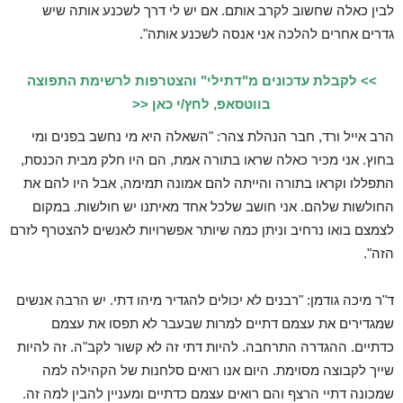
לבין כאלה שחשוב לקרב אותם. אם יש לי דרך לשכנע אותה שיש
גדרים אחרים להלכה אני אנסה לשכנע אותה".
>> לקבלת עדכונים מ"דתילי" והצטרפות לרשימת התפוצה
בווטסאפ, לחץ/י כאן <<
הרב אייל ורד, חבר הנהלת צהר: "השאלה היא מי נחשב בפנים ומי
בחוץ. אני מכיר כאלה שראו בתורה אמת, הם היו חלק מבית הכנסת,
התפללו וקראו בתורה והייתה להם אמונה תמימה, אבל היו להם את
החולשות שלהם. אני חושב שלכל אחד מאיתנו יש חולשות. במקום
לצמצם בואו נרחיב וניתן כמה שיותר אפשרויות לאנשים להצטרף לזרם
הזה".
ד"ר מיכה גודמן: "רבנים לא יכולים להגדיר מיהו דתי. יש הרבה אנשים
שמגדירים את עצמם דתיים למרות שבעבר לא תפסו את עצמם
כדתיים. ההגדרה התרחבה. להיות דתי זה לא קשור לקב"ה. זה להיות
שייך לקבוצה מסוימת. היום אנו רואים סלחנות של הקהילה למה
שמכונה דתיי הרצף והם רואים עצמם כדתיים ומעניין להבין למה זה.