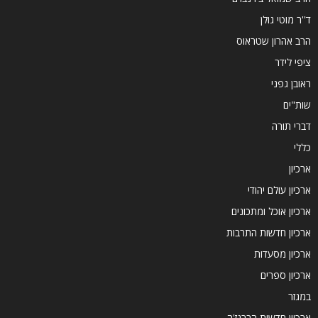
ד''ר מוטי גולן
הרב אהרון שטראוס
ציפי לידר
ראובן גפני
שות"ים
דברי תורה
כללי
ארכיון
ארכיון עולם יהודי
ארכיון אוכל ומתכונים
ארכיון חדשות התרבות
ארכיון מסעדות
ארכיון ספרים
במגזר
ארכיון חדשות הברנז'ה