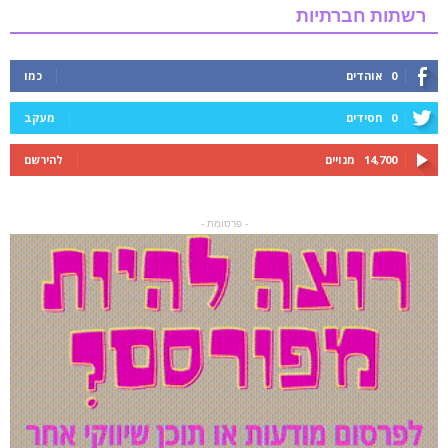
רשתות חברתיות
0
אוהדים
כמו
0
חסידים
מעקב
14,700
מנויים
להירשם
- פרסומת -