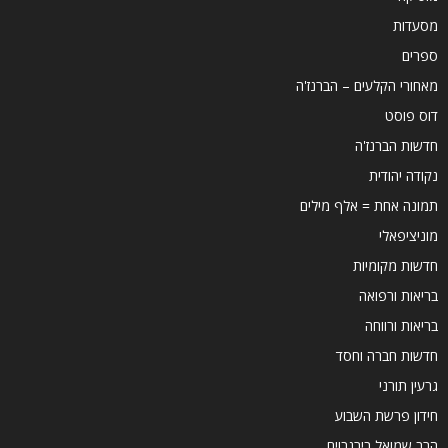
מסעדות
ספרים
מאחורי הקלעים – הברנז'ה
דוס פוסט
חדשות הברנז'ה
נקודה יהודית
תמונה אחת = אלף מילים
מוניציפאלי
חדשות מקומיות
בריאות ורפואה
בריאות ורווחה
חדשות חברה וחסד
גרעין תורני
חידון פרשת השבוע
הרב שמואל בירנבוים