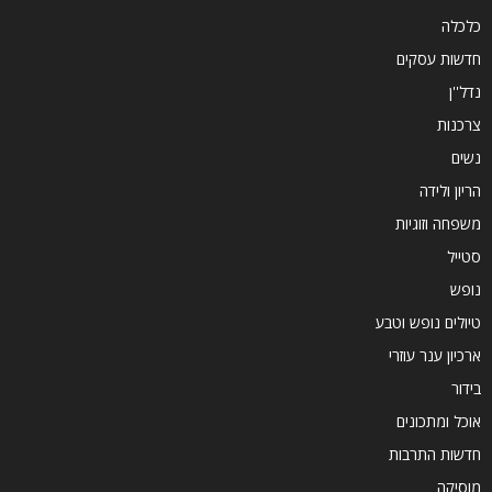
כלכלה
חדשות עסקים
נדל''ן
צרכנות
נשים
הריון ולידה
משפחה וזוגיות
סטייל
נופש
טיולים נופש וטבע
ארכיון ענר עוזרי
בידור
אוכל ומתכונים
חדשות התרבות
מוסיקה