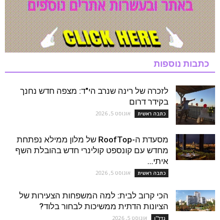
כתבות נוספות
לזכרה של רינה שנרב הי"ד: מצפה חדש נחנך
בקידר דרום
אוגוסט 5, 2026
כתבה ראשית
מסעדת ה-RoofTop של מלון ממילא נפתחת
מחדש עם קונספט קולינרי חדש בהובלת השף
איתי...
אוגוסט 5, 2026
כתבה ראשית
הכי קרוב לבית: למה המשפחות הצעירות של
הציונות הדתית ממשיכות לבחור בלוד?
אוגוסט 5, 2026
נדל''ן