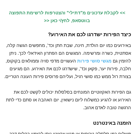
>> לקבלת עדכונים מ"דתילי" והצטרפות לרשימת התפוצה
בווטסאפ, לחץ/י כאן <<
כיצד הפירות ישדרגו לכם את האירוע?
באירועים כמו יום הולדת, חינה, שבת חתן וכד', מחפשים הגשה קלה,
אסתטית, כשרה ומרשימה. המגשים הם הפתרון האידאלי לכך. ניתן
להזמין גם
מגשי סושי פירות
העשויים מדפי סויה וממולאים בקוקוס,
חלבה, פירות יער, פקאן וכד', שישדרגו לכם את האירוע. הם מגיעים
בצורת רול ממש כמו סושי רגיל, ועליהם פרוסים פירות העונה הטריים.
גם הפירות האקזוטיים המונחים בסלסלות יכולים לקשט לכם את
האירוע או להגיע כמשלוח ליום נישואין, יום האהבה או סתם כדי לתת
הרגשה טובה לאדם אהוב.
הזמנה באינטרנט
משלוח כמו סלסלה טרופית או מגש אקזוטי ניתן להזמין בקלות דרך