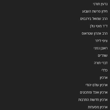
גרעין תורני
חידון פרשת השבוע
הרב שמואל בירנבוים
ד''ר מוטי גולן
הרב אהרון שטראוס
ציפי לידר
ראובן גפני
שות"ים
דברי תורה
כללי
ארכיון
ארכיון עולם יהודי
ארכיון אוכל ומתכונים
ארכיון חדשות התרבות
ארכיון מסעדות