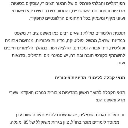
הפורמליים והבלתי פורמליים של המגזר הציבורי, עוסקים בסוגיות
מרכזיות ובפתרונות האפשריים, והסטודנטים רוכשים ידע תיאורטי
ועיוני מקיף ומעמיק בכל התחומים הרלוונטיים לתפקיד.
תוכנית הלימודים כוללת נושאים רבים כמו משפט ציבורי, משפט
במדינת ישראל, ממשל ופוליטיקה, מדיניות ציבוריות, מנהיגות ארגונית
ופוליטית, דיני עבודה ומכרזים, רגולציה ועוד. במהלך הלימודים חייבים
להשתתף בקורסי חובה ובחירה, יש סמינריונים ותרגילים, סדנאות
ועוד.
תנאי קבלה ללימודי מדיניות ציבורית
תנאי הקבלה לתואר ראשון במדיניות ציבורית במרכז האקדמי שערי
מדע ומשפט הם:
תעודת בגרות ישראלית, יש אפשרות להציג תעודה שוות ערך
ממוסד לימודים מוכר בחו"ל, ציון בגרות משוקלל של 85 ומעלה.