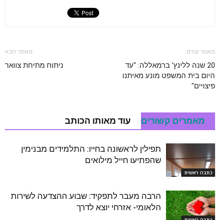
מאמר קודם
מאמר הבא
20 שנה ללינץ' ברמאללה: "עד
ניתוח מתיחת צוואר
היום בית המשפט מונע מאיתנו
פיצויים"
מאמרים קשורים
עוד מאותו הכותב
תפילין לראשונה בחייו: התלמידים מבנימין
שהפתיעו חייל מילואים
כתבה ראשית
הרבה מעבר לתפקיד: שבוע ההצדעה לשירות
הלאומי- אזרחי יוצא לדרך
כתבה ראשית