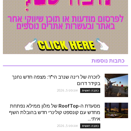
כתבות נוספות
לזכרה של רינה שנרב הי"ד: מצפה חדש נחנך
בקידר דרום
אוגוסט 5, 2026
כתבה ראשית
מסעדת ה-RoofTop של מלון ממילא נפתחת
מחדש עם קונספט קולינרי חדש בהובלת השף
איתי...
אוגוסט 5, 2026
כתבה ראשית