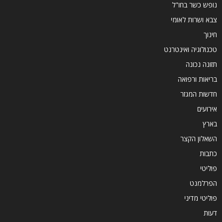
נופש כשר בחו"ל
צבא ושרות לאומי
חינוך
טכנולוגיה ואינטרנט
תזונה נכונה
בריאות ורפואה
חדשות המגזר
אירועים
בארץ
השאלון הקצר
כתבות
פוליטי
הפרלמנט
פוליטי מדיני
דעות