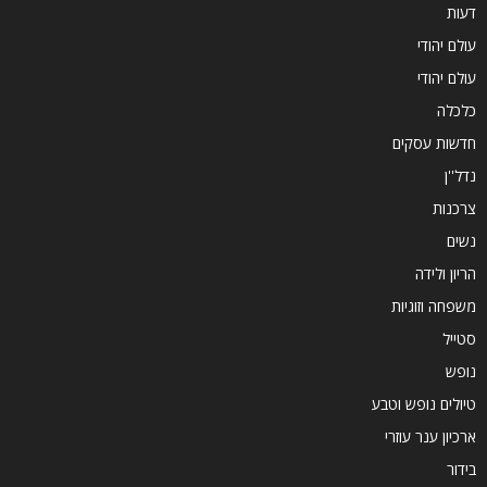
דעות
עולם יהודי
עולם יהודי
כלכלה
חדשות עסקים
נדל''ן
צרכנות
נשים
הריון ולידה
משפחה וזוגיות
סטייל
נופש
טיולים נופש וטבע
ארכיון ענר עוזרי
בידור