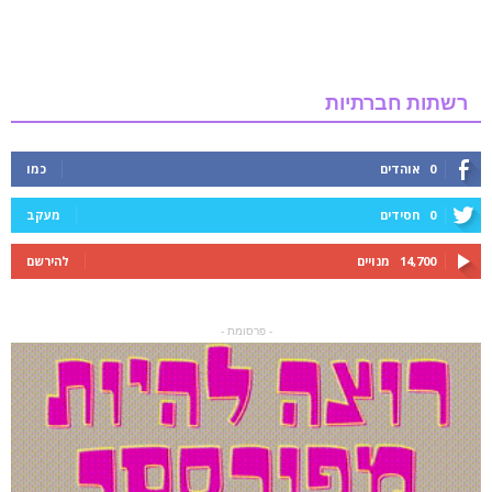
רשתות חברתיות
0
אוהדים
כמו
0
חסידים
מעקב
14,700
מנויים
להירשם
- פרסומת -