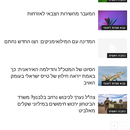
המעבר מהשירות הצבאי לאזרחות
צבא ושרות לאומי
המדינה עם המילואימניקים: הצו החדש נחתם
כתבה ראשית
הסיוט של המטכ"ל והדילמה האיראנית: כך
באמת ייראה חילוץ של טייס ישראלי בעומק
האויב
צבא ושרות לאומי
צה"ל נערך לכיבוש נרחב בלבנון? משרד
הביטחון ירכוש חימושים במיליוני שקלים
מאלביט
כתבה ראשית