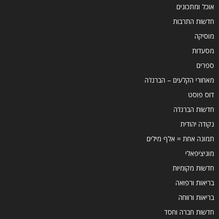
אוכל ומתכונים
חדשות התרבות
מוסיקה
מסעדות
ספרים
מאחורי הקלעים – הברנז'ה
דוס פוסט
חדשות הברנז'ה
נקודה יהודית
תמונה אחת = אלף מילים
מוניציפאלי
חדשות מקומיות
בריאות ורפואה
בריאות ורווחה
חדשות חברה וחסד