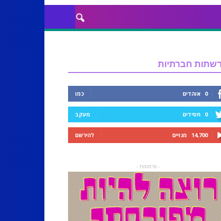
שתות חברתיות
0
אוהדים
כמו
0
חסידים
מעקב
14,700
מנויים
להירשם
- פרסומת -