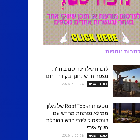
תבות נוספות
לזכרה של רינה שנרב הי"ד:
מצפה חדש נחנך בקידר דרום
אוגוסט 5, 2026
כתבה ראשית
מסעדת ה-RoofTop של מלון
ממילא נפתחת מחדש עם
קונספט קולינרי חדש בהובלת
השף איתי...
אוגוסט 5, 2026
כתבה ראשית