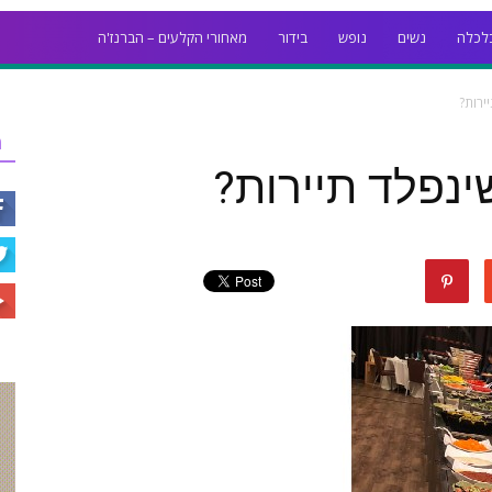
לכלה
נשים
נופש
בידור
מאחורי הקלעים – הברנז'ה
ירות?
ר
ינפלד תיירות?