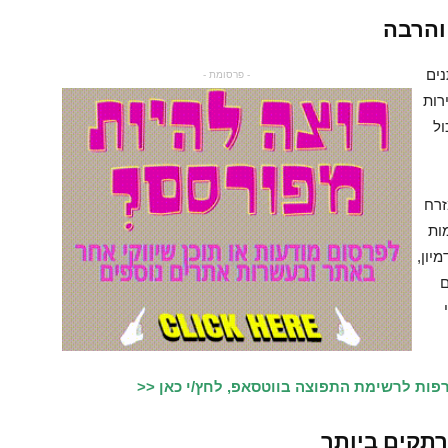
והרבה
נים
- פרסומת -
רות
ול
זרח
ות
יון,
ם
פות לרשימת התפוצה בווטסאפ, לחץ/י כאן <<
רתקים ביותר