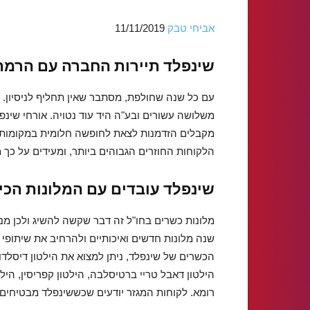
אביחי טבק
11/11/2019
שינפלד תיירות החברה עם הרמה
עם כל שנה שחולפת, מסתבר שאין תחליף לניסיון.
משלושה עשורים ובע"ה היד עוד נטויה. אורחי שינפ
מקבלים הזדמנות לצאת לחופשה חלומית במקומות ה
הלקוחות החוזרים הגבוהים ביותר, ומעידים על כך
שינפלד עובדים עם המלונות הכי 
מלונות כשרים בחו"ל זה דבר שקשה להשיג ולכן מנ
שנה מלונות חדשים ואיכותיים ולהרחיב את שיתופי 
הכשרים של שינפלד, ניתן למצוא את הילטון דיסלדורף
הילטון דאבל טריי ברטיסלבה, הילטון קפריסין, הילט
רומא. לקוחות המגזר יודעים שכששינפלד מבטיחים נופש כשר של 5 כוכבים, 