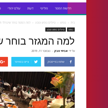
חדשות המגזר
פוליטי
דעות
עולם יהודי
כ
בית
נופש
טיולים נופש וטבע
למה המגזר בוחר שינפלד תי
נופש
טיולים נופש וטבע
למה המגזר בוחר ש
על ידי
אביחי טבק
-
נובמבר 11, 2019
שתפו בפייסבוק
צייצו בטוויטר