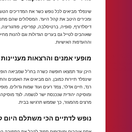
שינפלד מביאים לכל נופש כשר את המדריכים הטובי
ומכירים היטב את קהל היעד. המסלולים שהם מתכננ
דיסלדורף, סופיה, ברטיסלבה, קפריסין, פודגוריצה, 
שאוהבים לטייל גם בערים הגדולות וגם להנות מחי
וההעדפות האישיות.
מופעי אמנים והרצאות מעניינות
היכן עוד תמצאו חופשה כשרה בחו"ל שמביאה הופעו
שינפלד תיירות כמובן. הם מביאים את האמנים והחז
רנד, חיים אדלר, צמד רעים ועוד שמות גדולים. מופ
ומוסיקה יהודית שנכנסת ישר לנשמה. לצד מוסיקה
מרצים מהמגזר, כך שממש תרגישו בבית.
נופש לדתיים הכי משתלם היום ל
אתם אוהבים ומעדיפים תמיד לקבל את התמורה הטוב