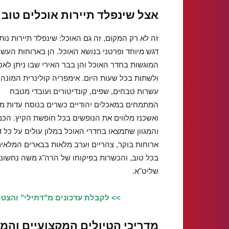
אצל שינפלד תיירות אוכלים טוב 
זה לא רק המקום, זה גם האוכל: שינפלד תיירות נות
דגש מיוחד ופרטני בנושא האוכל. הן בארוחות העשי
המוגשות בחדר האוכל והן בבר האירי שבו ניתן לאכ
ולשתות בכל שעות היום. אימפריה קולינרית המונה
עשרות טבחים, שפים, קונדיטורים ועובדי מטבח
המתמחים במאכלים יהודיים כשרים בנוסח עדות מ
ואשכנז מלווים את הנופשים בכל חופשת הקיץ. הכמ
והמגוון שתמצאו בחדרי האוכל במלון עולים על כל דמ
ארוחות בוקר, צהריים וערב מלאות בבארים המלאי
בכל טוב, והכשרות בפיקוחו של הרה"ג משה נחשוני
שליט"א.
>> לקבלת עדכונים מ"דתילי" והצטר
מדריכי הטיולים המקצועיים והמ