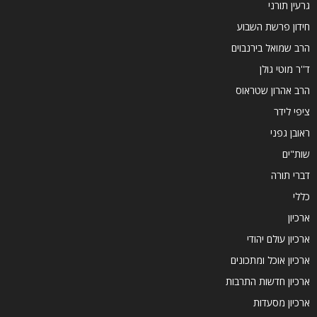
גרעין תורני
חידון פרשת השבוע
הרב שמואל בירנבוים
ד''ר מוטי גולן
הרב אהרון שטראוס
ציפי לידר
ראובן גפני
שות"ים
דברי תורה
כללי
ארכיון
ארכיון עולם יהודי
ארכיון אוכל ומתכונים
ארכיון חדשות התרבות
ארכיון מסעדות