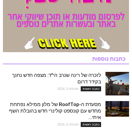
כתבות נוספות
לזכרה של רינה שנרב הי"ד: מצפה חדש נחנך
בקידר דרום
אוגוסט 5, 2026
כתבה ראשית
מסעדת ה-RoofTop של מלון ממילא נפתחת
מחדש עם קונספט קולינרי חדש בהובלת השף
איתי...
אוגוסט 5, 2026
כתבה ראשית