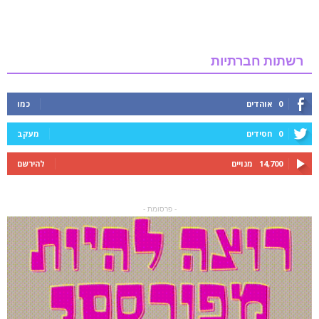
רשתות חברתיות
0
אוהדים
כמו
0
חסידים
מעקב
14,700
מנויים
להירשם
- פרסומת -