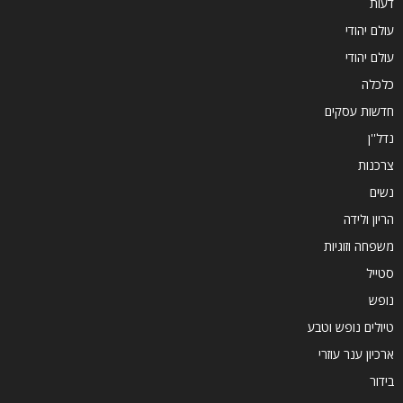
דעות
עולם יהודי
עולם יהודי
כלכלה
חדשות עסקים
נדל''ן
צרכנות
נשים
הריון ולידה
משפחה וזוגיות
סטייל
נופש
טיולים נופש וטבע
ארכיון ענר עוזרי
בידור