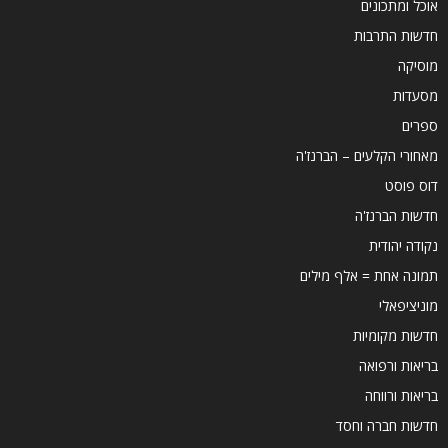
אוכל ומתכונים
חדשות התרבות
מוסיקה
מסעדות
ספרים
מאחורי הקלעים – הברנז'ה
דוס פוסט
חדשות הברנז'ה
נקודה יהודית
תמונה אחת = אלף מילים
מוניציפאלי
חדשות מקומיות
בריאות ורפואה
בריאות ורווחה
חדשות חברה וחסד