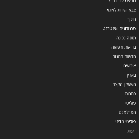
נופש כשר בחו"ל
צבא ושרות לאומי
חינוך
טכנולוגיה ואינטרנט
תזונה נכונה
בריאות ורפואה
חדשות המגזר
אירועים
בארץ
השאלון הקצר
כתבות
פוליטי
הפרלמנט
פוליטי מדיני
דעות