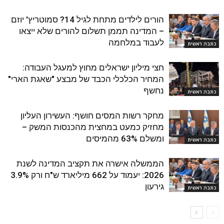
הורים לילדים מתחת לגיל 14? סמוטריץ' יוזם
– המדינה תממן תשלום להורים שלא ייצאו
לעבוד במלחמה
כתבה ראשית
חצי מיליון ישראלים מחוץ למעגל העבודה:
המחיר הכלכלי הכבד של מבצע "שאגת הארי"
נחשף
כתבה ראשית
מחקר רשות המסים חושף: העשירון העליון
מחזיק כמעט במחצית מהכנסות המשק –
ומשלם 63% מהמיסים
כתבה ראשית
הממשלה אישרה את תקציב המדינה לשנת
2026: יעמוד על 662 מיליארד ש"ח ורק 3.9%
גירעון
כתבה ראשית