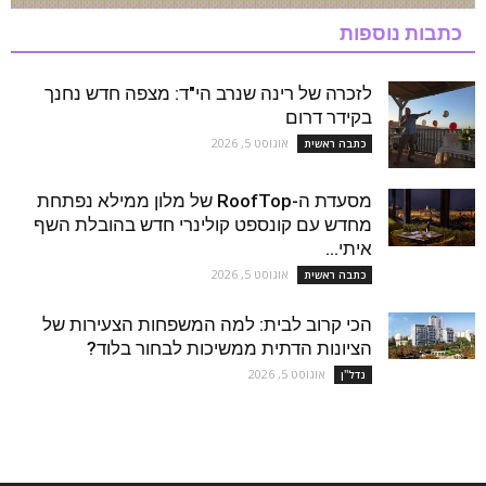
כתבות נוספות
לזכרה של רינה שנרב הי"ד: מצפה חדש נחנך
בקידר דרום
אוגוסט 5, 2026
כתבה ראשית
מסעדת ה-RoofTop של מלון ממילא נפתחת
מחדש עם קונספט קולינרי חדש בהובלת השף
איתי...
אוגוסט 5, 2026
כתבה ראשית
הכי קרוב לבית: למה המשפחות הצעירות של
הציונות הדתית ממשיכות לבחור בלוד?
אוגוסט 5, 2026
נדל''ן