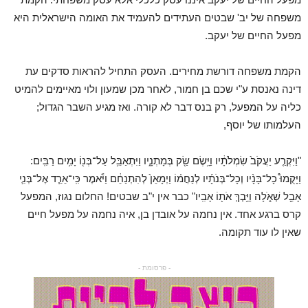
משפחה של יב' שבטים העתידים להעמיד את האומה הישראלית היא
מפעל החיים של יעקב.
הקמת משפחה דורשת מחירים. העסק התחיל להראות סדקים עת
דינה נאנסת ע"י שכם בן חמור, לאחר מכן שמעון ולוי מאיימים להמיט
כליה על המפעל, רק בנס דבר לא קורה. ואז מגיע השבר הגדול;
העלמותו של יוסף,
"וַיִּקְרַ֤ע יַעֲקֹב֙ שִׂמְלֹתָ֔יו וַיָּ֥שֶׂם שַׂ֖ק בְּמָתְנָ֑יו וַיִּתְאַבֵּ֥ל עַל־בְּנ֖וֹ יָמִ֥ים רַבִּֽים:
וַיָּקֻמוּ֩ כָל־בָּנָ֨יו וְכָל־בְּנֹתָ֜יו לְנַחֲמ֗וֹ וַיְמָאֵן֙ לְהִתְנַחֵ֔ם וַיֹּ֕אמֶר כִּֽי־אֵרֵ֧ד אֶל־בְּנִ֛י
אָבֵ֖ל שְׁאֹ֑לָה וַיֵּ֥בְךְּ אֹת֖וֹ אָבִֽיו" כבר אין י"ב שבטים! החלום נגוז, המפעל
קרס ברגע אחד. אין נחמה על אובדן בן, איה נחמה על מפעל חיים
שאין לו עוד תקומה.
- פרסומת -