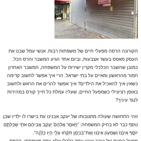
הקורונה הרסה מפעלי חיים של משפחות רבות. אנשי עמל שבנו את
העסק מאפס בעשר אצבעות, וביום אחד הגיע המשבר והרס הכל.
כמובן שהשבר הכלכלי מקרין ישירות על המשפחה, המשבר האחרון
חמור מהראשון ומאיים על בתי ישראל. הרי איך אפשר לחשוב קדימה
כשאין איך להאכיל את הילדים? איך אפשר להרים את הראש ולחשוב
באופן רציונילי כשמפעל החיים, שעליו עמלת כל חייך קורס במהירות
לנגד עיניך?
זוהי התחושה שעולה מתגובותו של יעקב אבנינו עת בישרו לו ילדיו שבן
נוסף כבר לא בחיק המשפחה: "וַיֹּ֤אמֶר אֲלֵהֶם֙ יַעֲקֹ֣ב אֲבִיהֶ֔ם אֹתִ֖י שִׁכַּלְתֶּ֑ם
יוֹסֵ֤ף אֵינֶ֙נּוּ֙ וְשִׁמְע֣וֹן אֵינֶ֔נּוּ וְאֶת־בִּנְיָמִ֣ן תִּקָּ֔חוּ עָלַ֖י הָי֥וּ כֻלָּֽנָה".
מפעל החיים של יעקב איננו עסק כלכלי אלא עסק משפחתי. הקמת