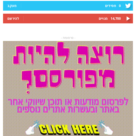
0
חסידים
מעקב
14,700
מנויים
להירשם
- פרסומת -