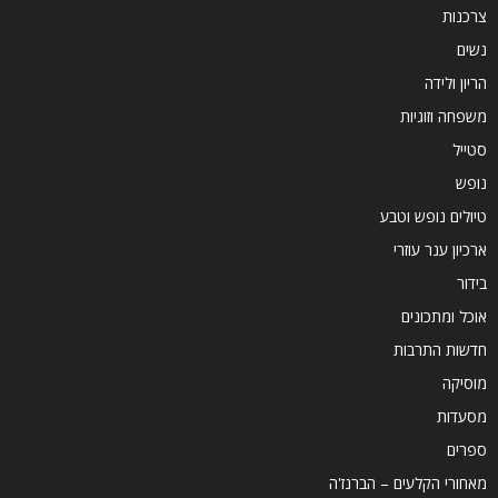
צרכנות
נשים
הריון ולידה
משפחה וזוגיות
סטייל
נופש
טיולים נופש וטבע
ארכיון ענר עוזרי
בידור
אוכל ומתכונים
חדשות התרבות
מוסיקה
מסעדות
ספרים
מאחורי הקלעים – הברנז'ה