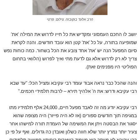
הרב אלעד בוקובזה. צילום: פרטי
יושב לו החכם העמסוני ומקדיש את כל חייו לדרוש את המילה 'את'
שמופיעה בתורה, על כל 'את' קטן הוא עובד חודשים. והנה לקראת
סיום המפעל הנה יש 'את' אחד צובע את הכל בשחור. כמה כוחות נפש
צריך לא רק לדרוש אלא גם לדעת מתי ואיך לפרוש (הלוואי בתחום
הפוליטי היו מפנימים זאת).
והנה שהכל כבר נראה אבוד עומד רבי עקיבא ומציל הכל: "עד שבא
רבי עקיבא ודרש: את ה' אלהיך תירא – לרבות תלמידי חכמים."
רבי עקיבא יודע מה זה לאבד מפעל חיים, 24,000 אלף תלמידיו מתו
במגיפה תוך חודשים ספורים (אז לא היה פייזר) היה מצופה שהוא
יסגור את הבסטה ויתן את המשימה של העמדת תורה למישהו אחר
צעיר יותר נמרץ יותר שלא חווה כשלון ואובדן כה גדולים. ואף על פי כן
רבי עקיבא לא מוותר הוא מעמיד בשארית כוחותיו חמישה תלמידים