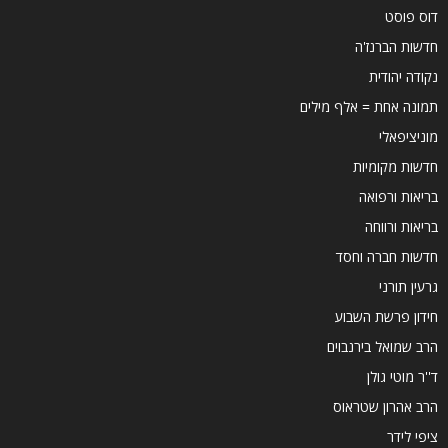
דוס פוסט
חדשות הברנז'ה
נקודה יהודית
תמונה אחת = אלף מילים
מוניציפאלי
חדשות מקומיות
בריאות ורפואה
בריאות ורווחה
חדשות חברה וחסד
גרעין תורני
חידון פרשת השבוע
הרב שמואל בירנבוים
ד''ר מוטי גולן
הרב אהרון שטראוס
ציפי לידר