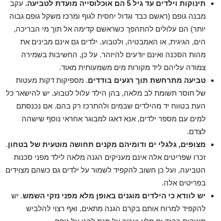
תינוקות וילדים עד גיל 5 הם אוכלוסייה מועדת לטביעה.
עקב
מבנה גופם (ראשם כבד וגדול יחסית לגוף ומרכז משקל גופם גבוה
יותר) הם עלולים להתהפך כשראשם קדימה אל תוך מי הבריכה,
הים, הגיגית, או האמבטיה, ולטבוע. ילדים גם אינם מבינים את
מהות הסכנה ואינם יודעים להיזהר. על כן, החשיבות בשמירה
צמודה עליהם ליד מקורות מים משמעותית מאוד.
טביעה מתרחשת תוך רגעים בודדים
. מספיקות דקות מעטות
של חוסר תשומת לב מלאה, בהן הילד עלול לטבוע. יש להישאר כל
העת בטווח יד מהילדים שבמים ולהתרכז רק בהם. אם נכנסתם
למים עם מספר ילדים, אנא דאגו למבוגר אחראי נוסף שישהה
לצדם.
מצופים, גלגלי ים ודומיהם מקנים תחושה מוטעית של בטחון
.
זכרו שפריטים אלה אינם מעניקים הגנה מלאה לילד מפני סכנות
הטביעה, ועל כן חשוב להקפיד לשמור על ילדים גם כשהם מצוידים
בפריטים אלה.
יש לוודא כי הילדים מוגנים באופן מלא מפני נזקי השמש
. יש
להקפיד למרוח אותם בקרם הגנה מתאים, ואף רצוי להלביש