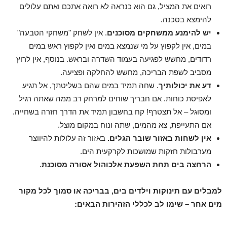
רואים את המציל, גם הוא כנראה לא רואה אתכם ואתם עלולים
להימצא בסכנה.
יש להימנע ממשחקים מסוכנים
. אין לשחק "משחקי הטבעה"
במים, אין לקפוץ על מי שנמצא במים ואין לקפוץ ראש במים
רדודים, מחשש לפגיעה בעמוד השדרה ובראש. בנוסף, אין לרוץ
מסביב לשפת הבריכה, מחשש להחלקה ופציעה.
דע את יכולותיך
. שחה תמיד במים שהם בשליטתך, אל תגיע
לאפיסת כוחות. אם חבריך שוחים למרחק רב ממה שאתה רגיל
ומסוגל – אל תצטרף! קח בחשבון תמיד את הדרך חזרה בשחייה.
אם התעייפת, צא מהמים, שתה ונוח במקום מוצל.
אין לשחות באזור שובר הגלים.
באזור זה עלולות להיווצר
מערבולות חזקות שמושכות לקרקעית הים.
הרחצה בים תחת השפעת אלכוהול אסורה מסוכנת
.
למבלים עם תינוקות וילדים בים, בבריכה או סמוך לכל מקור
מים אחר – שימו לב לכללי הזהירות הבאים: