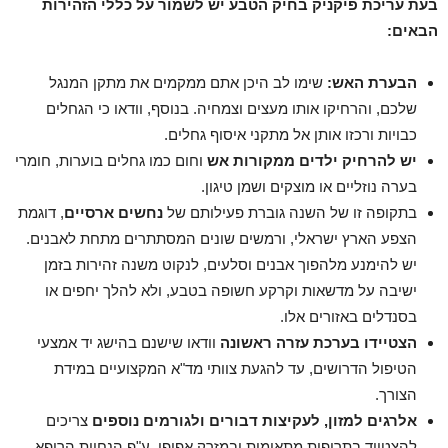
בעת עריכת פיקניק בחיק הטבע יש לשמור על כללי הזהירות
הבאים:
הבערת האש:
שימו לב היכן אתם ממקמים את מתקן המנגל
שלכם, והרחיקו אותו מעצים וצמחיה. בנוסף, וודאו כי הגחלים
כבויות ורכזו אותן אל מתקני איסוף גחלים.
יש להרחיק ילדים ממקורות אש
וחום כמו גחלים בוערות, חומרי
בערה נוזליים או מוצקים ושמן טיגון.
בתקופה זו של השנה גוברת פעילותם של
נחשים ארסיים
, דוגמת
הצפע הארץ ישראלי, ורמשים שונים המסתתרים מתחת לאבנים.
יש להימנע מלהפוך אבנים וסלעים, לנקוט משנה זהירות בזמן
ישיבה על מדשאות וקרקע חשופה בטבע, ולא להלך יחפים או
בסנדלים באזורים אלו.
הצטיידו בערכת עזרה ראשונה
וודאו שישנם בהישג יד אמצעי
הטיפול הדרושים, עד להגעת צוותי מד"א המקצועיים במידת
הצורך.
אלרגים למזון, לעקיצות דבורים ולגורמים נוספים
צריכים
להצטייד בתרופות מתאימות ובמזרק אפיפן, ע"פ הנחיות הרופא