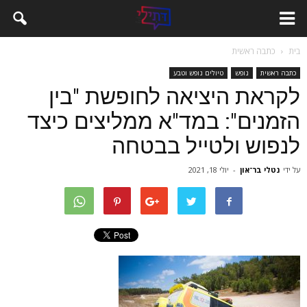
בית
כתבה ראשית
כתבה ראשית
נופש
טיולים נופש וטבע
לקראת היציאה לחופשת "בין
הזמנים": במד"א ממליצים כיצד
לנפוש ולטייל בבטחה
על ידי
נטלי בר־און
-
יולי 18, 2021