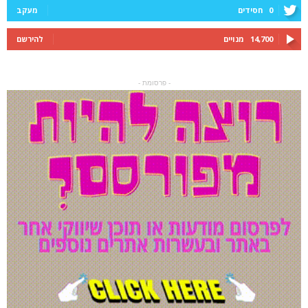
0
חסידים
מעקב
14,700
מנויים
להירשם
- פרסומת -