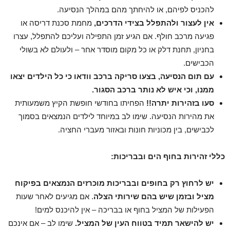
להכניס לפיהם, או להיחתך מהם במהלך הנסיעה.
אין לעצור ולהתפלל בצידי הדרכים,
מחמת סכנת דריסה או
פגיעה מרכב חולף. אם הגיע זמן התפילה ועליכם להתפלל, עצרו
בחניון, תחנת דלק או כל מקום מוסדר אחר – ולעולם לא בשולי
הכבישים.
עם תום הנסיעה, בצעו סריקה ברכב וודאו כי כל הילדים יצאו
ממנו, וכי איש לא נותר ברכב הסגור.
סעו בזהירות יתרה!!
הפחיתו בחודשי חופשת הקיץ משמעותית
את מהירות הנסיעה. שימו לב במיוחד לילדים הנמצאים בסמוך
לכבישים, בין מכוניות חונות ובאזור מעברי החציה.
כללי זהירות בחוף הים ובבריכות:
יש לרחוץ רק בחופים ובבריכות מוכרזים הנמצאים בפיקוח
מציל ובזמן שיש בהם שירותי הצלה
. אם מגיעים לאחר שעות
הפעילות של המציל בחוף או בבריכה – אין להיכנס למים!
יש להישאר תמיד בטווח העין של המציל.
שימו לב – אם אינכם