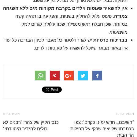
תינוקות בבגד ים מלא וארוך על מנת להגן על גופם.
אין להשאיר פעוטות וילדים בקרבת מקורות מים ללא השגחה
צמודה
. פעוט עלול להחליק בשניות, והפגיעה בו תהיה קשה
במיוחד, שכן חבלת ראש מנפילה שכזו עלולה לגרום לנזק
משמעותי.
בבריכות פרטיות
יש לגדר ולסגור כל מעבר לכיוון הבריכה כל עוד
אין באזור מבוגר שיוכל להשגיח על פעוטות וילדים.
מאמר קודם
מאמר הבא
"השיבנו… חדש ימינו כקדם": צפו
כנס הקיץ של צהר: "רבנים לא
בכתבתו של יאיר שרקי על תפילות
יכולים להגדיר מיהו דתי"
הר הבית