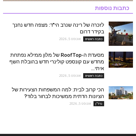
כתבות נוספות
לזכרה של רינה שנרב הי"ד: מצפה חדש נחנך
בקידר דרום
אוגוסט 5, 2026
כתבה ראשית
מסעדת ה-RoofTop של מלון ממילא נפתחת
מחדש עם קונספט קולינרי חדש בהובלת השף
איתי...
אוגוסט 5, 2026
כתבה ראשית
הכי קרוב לבית: למה המשפחות הצעירות של
הציונות הדתית ממשיכות לבחור בלוד?
אוגוסט 5, 2026
נדל''ן