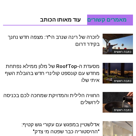
מאמרים קשורים
עוד מאותו הכותב
לזכרה של רינה שנרב הי"ד: מצפה חדש נחנך
בקידר דרום
כתבה ראשית
מסעדת ה-RoofTop של מלון ממילא נפתחת
מחדש עם קונספט קולינרי חדש בהובלת השף
איתי שלו
כתבה ראשית
החוויה הלילית והמדויקת שמחכה לכם בכניסה
לירושלים
כתבה ראשית
אדלשטיין במפגש עם עקורי גוש קטיף:
"ההיסטוריה כבר שפטה מי צדק"