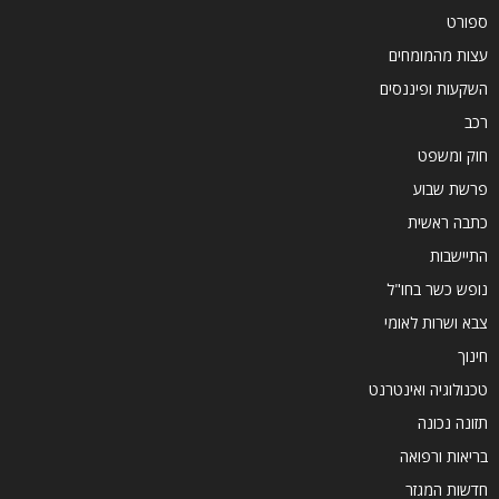
ספורט
עצות מהמומחים
השקעות ופיננסים
רכב
חוק ומשפט
פרשת שבוע
כתבה ראשית
התיישבות
נופש כשר בחו"ל
צבא ושרות לאומי
חינוך
טכנולוגיה ואינטרנט
תזונה נכונה
בריאות ורפואה
חדשות המגזר