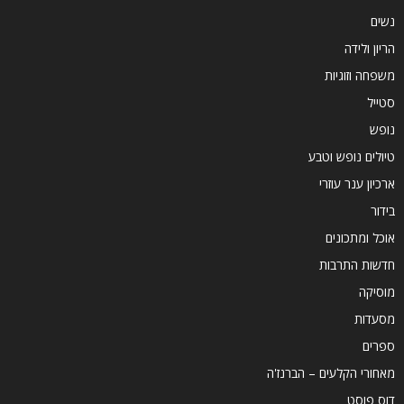
נשים
הריון ולידה
משפחה וזוגיות
סטייל
נופש
טיולים נופש וטבע
ארכיון ענר עוזרי
בידור
אוכל ומתכונים
חדשות התרבות
מוסיקה
מסעדות
ספרים
מאחורי הקלעים – הברנז'ה
דוס פוסט