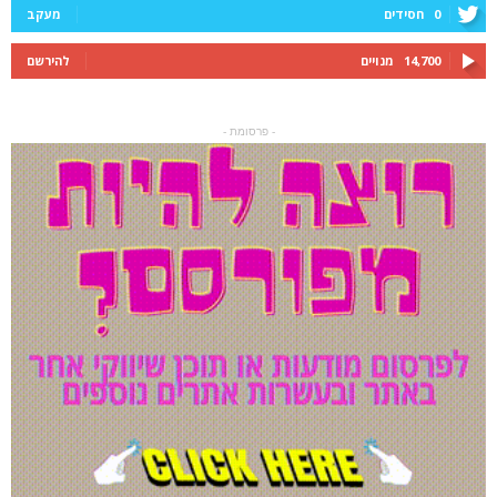
0
חסידים
מעקב
14,700
מנויים
להירשם
- פרסומת -