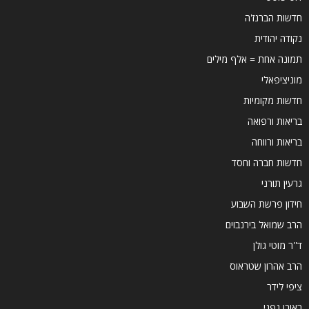
חדשות הברנז'ה
נקודה יהודית
תמונה אחת = אלף מילים
מוניציפאלי
חדשות מקומיות
בריאות ורפואה
בריאות ורווחה
חדשות חברה וחסד
גרעין תורני
חידון פרשת השבוע
הרב שמואל בירנבוים
ד''ר מוטי גולן
הרב אהרון שטראוס
ציפי לידר
ראובן גפני