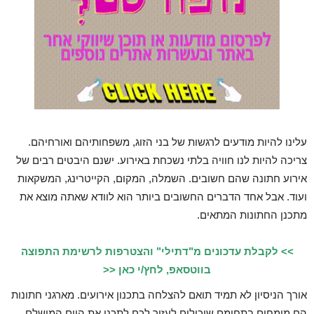
עלינו להיות מודעים לרגשות של בני הזוג, משפחותיהם ואורחיהם
.
צריכה להיות לנו חוויה בלתי נשכחת באירוע. ישנם היבטים רבים של
אירוע חתונה שהם חשובים. השמלה, המקום, הקייטרינג, המשקאות
ועוד. אבל אחד הדברים החשובים ביותר הוא לוודא שאתה מוצא את
מתכנן החתונות המתאים
.
>> לקבלת עדכונים מ"דתילי" והצטרפות לרשימת התפוצה
בווטסאפ, לחץ/י כאן <<
אורך הניסיון לא תמיד תואם להצלחה בתכנון אירועים. מארגני חתונות
הם מומחים בתחומם שיכולים לעזור לכם לתכנן את היום המושלם