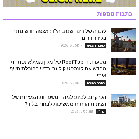
כתבות נוספות
לזכרה של רינה שנרב הי"ד: מצפה חדש נחנך
בקידר דרום
אוגוסט 5, 2026
כתבה ראשית
מסעדת ה-RoofTop של מלון ממילא נפתחת
מחדש עם קונספט קולינרי חדש בהובלת השף
איתי...
אוגוסט 5, 2026
כתבה ראשית
הכי קרוב לבית: למה המשפחות הצעירות של
הציונות הדתית ממשיכות לבחור בלוד?
אוגוסט 5, 2026
נדל''ן