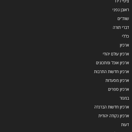
ציפי לידר
ראובן גפני
שות"ים
דברי תורה
כללי
ארכיון
ארכיון עולם יהודי
ארכיון אוכל ומתכונים
ארכיון חדשות התרבות
ארכיון מסעדות
ארכיון ספרים
במגזר
ארכיון חדשות הברנז'ה
ארכיון נקודה יהודית
דעות