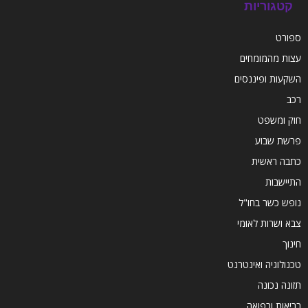
קטגוריות
ספורט
עצות מהמומחים
השקעות ופיננסים
רכב
חוק ומשפט
פרשת שבוע
כתבה ראשית
התיישבות
נופש כשר בחו"ל
צבא ושרות לאומי
חינוך
טכנולוגיה ואינטרנט
תזונה נכונה
בריאות ורפואה