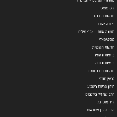
מאחורי הקלעים – הברנז'ה
דוס פוסט
חדשות הברנז'ה
נקודה יהודית
תמונה אחת = אלף מילים
מוניציפאלי
חדשות מקומיות
בריאות ורפואה
בריאות ורווחה
חדשות חברה וחסד
גרעין תורני
חידון פרשת השבוע
הרב שמואל בירנבוים
ד''ר מוטי גולן
הרב אהרון שטראוס