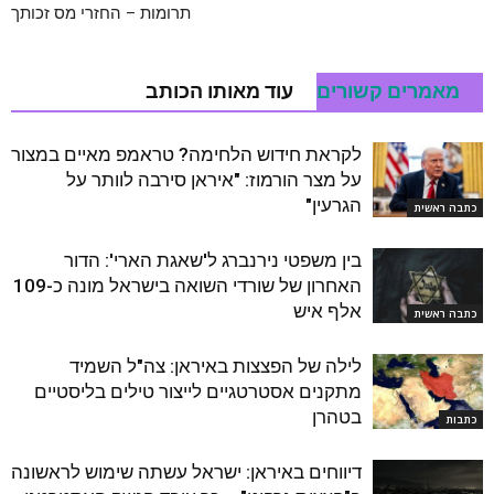
תרומות – החזרי מס זכותך
מאמרים קשורים
עוד מאותו הכותב
לקראת חידוש הלחימה? טראמפ מאיים במצור
על מצר הורמוז: "איראן סירבה לוותר על
הגרעין"
כתבה ראשית
בין משפטי נירנברג ל'שאגת הארי': הדור
האחרון של שורדי השואה בישראל מונה כ-109
אלף איש
כתבה ראשית
לילה של הפצצות באיראן: צה"ל השמיד
מתקנים אסטרטגיים לייצור טילים בליסטיים
בטהרן
כתבות
דיווחים באיראן: ישראל עשתה שימוש לראשונה