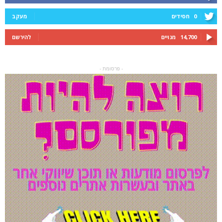
0
חסידים
מעקב
14,700
מנויים
להירשם
- פרסומת -