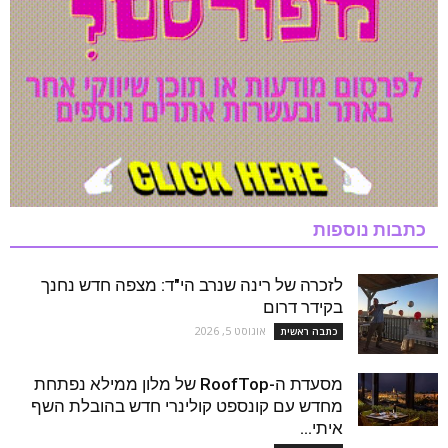
כתבות נוספות
לזכרה של רינה שנרב הי"ד: מצפה חדש נחנך
בקידר דרום
אוגוסט 5, 2026
כתבה ראשית
מסעדת ה-RoofTop של מלון ממילא נפתחת
מחדש עם קונספט קולינרי חדש בהובלת השף
איתי...