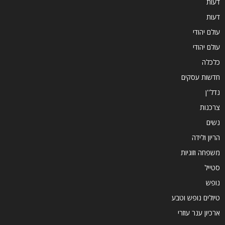
דעות
דעות
עולם יהודי
עולם יהודי
כלכלה
חדשות עסקים
נדל''ן
צרכנות
נשים
הריון ולידה
משפחה וזוגיות
סטייל
נופש
טיולים נופש וטבע
ארכיון ענר עוזרי