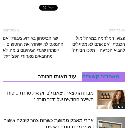
מאמר קודם
מאמר הבא
פצועי המלחמה במאהל מול
שר הביטחון באירוע ציבורי: "אם
הכנסת: "אם אתם לא מסוגלים
החמאס לא ישחרר את החטופים –
להביא הכרעה – תלכו הביתה"
ייפתחו שערי הגיהינום בעזה. לא
מתחבאים מאחורי הפצ"רית"
מאמרים קשורים
עוד מאותו הכותב
מבחן התוצאה: יצאנו לבדוק את סדרת טיפוח
השיער החדשה של "ד"ר סורבי"
צרכנות
אחרי מאבק ממושך: כשרות צהר קיבלה אישור
רשמי מהרבנות הראשית