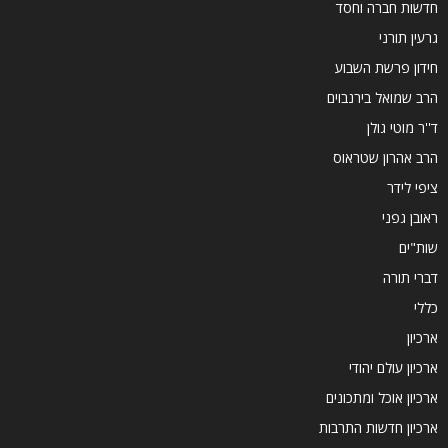
חדשות חברה וחסד
גרעין תורני
חידון פרשת השבוע
הרב שמואל בירנבוים
ד''ר מוטי גולן
הרב אהרון שטראוס
ציפי לידר
ראובן גפני
שות"ים
דברי תורה
כללי
ארכיון
ארכיון עולם יהודי
ארכיון אוכל ומתכונים
ארכיון חדשות התרבות