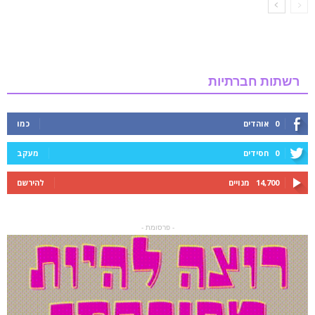
רשתות חברתיות
0
אוהדים
כמו
0
חסידים
מעקב
14,700
מנויים
להירשם
- פרסומת -