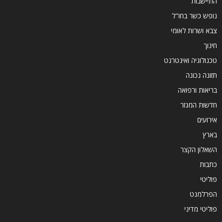
התיישבות
נופש כשר בחו"ל
צבא ושרות לאומי
חינוך
טכנולוגיה ואינטרנט
תזונה נכונה
בריאות ורפואה
חדשות המגזר
אירועים
בארץ
השאלון הקצר
כתבות
פוליטי
הפרלמנט
פוליטי מדיני