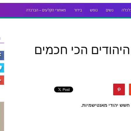
לכלה
נשים
נופש
בידור
מאחורי הקלעים – הברנז'ה
ר
יהודים הכי חכמים
 חשש יהודי מאנטישמיות.