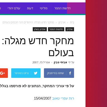
חדשות המגזר
פוליטי
דעות
עולם יהודי
כ
בית
ארכיון
מחקר חדש מגלה: היהודים הכי חכמים בעולם
ארכיון
חדשות המגזר
ארכיון בארץ
מחקר חדש מגלה: ה
בעולם
על ידי
אביחי טבק
-
אפריל 15, 2007
שתפו בפייסבוק
צייצו בטוויטר
על פי עורכי המחקר, הנתונים לא פורסמו בגלל
רות עפרי טאוב
15/04/2007