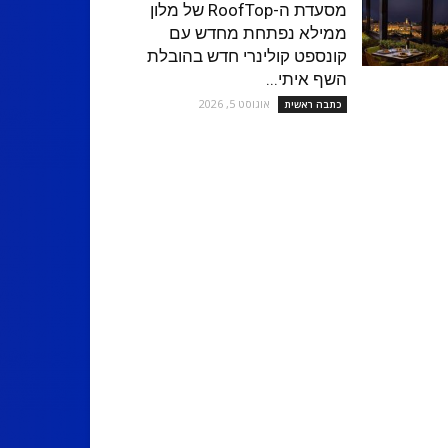
מסעדת ה-RoofTop של מלון
ממילא נפתחת מחדש עם
קונספט קולינרי חדש בהובלת
השף איתי...
אוגוסט 5, 2026
כתבה ראשית