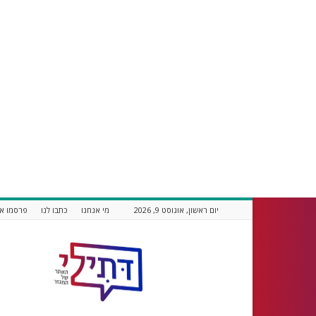
יום ראשון, אוגוסט 9, 2026
מי אנחנו
כתבו לנו
פרסמו אצ
דתילי
אתר
חדשות