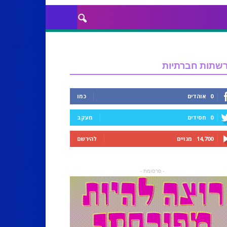
שתות חברתיות
0
אוהדים
כמו
0
חסידים
מעקב
14,700
מנויים
להירשם
- פרסומת -