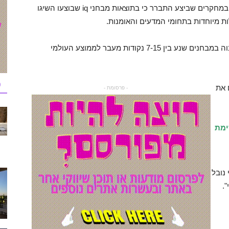
ד"ר צ'ארלס מאריי סוציוג בעל שם עולמי טוען כי כי במחקרים שביצע התברר כי בתוצאות מבחני iq שבוצעו השיגו
לות מיוחדות בתחומי המדעים והאומנות.
על פי נתוני המחקר, קיבלו היהודים בממוצע ציון גבוה במבחנים שנע בין 7-15 נקודות מעבר לממוצע העולמי
כ
 את
- פרסומת -
ימת
ה-20 הוענקו 29 פרסי נובל
.